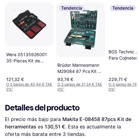
Tendencia
Tendencia
BGS Technic J
Wera 05135926001
Para Cojinetes
35-Pieces Kit de
Piezas Kit de
Brüder Mannesmann
herramientas
herramientas
M29084 87 Pcs Kit de
herramientas
121,32 €
93,74 €
229,71 €
O 3 pagos de 40,44 € TAE
O 3 pagos de 31,24 € TAE
O 3 pagos de 76,
0%
¹
0%
¹
0%
¹
Detalles del producto
El precio más bajo para 
Makita E-08458 87pcs Kit de 
herramientas
 es 
130,51 €
. Esta es actualmente la 
oferta más barata entre 
3
 tiendas.