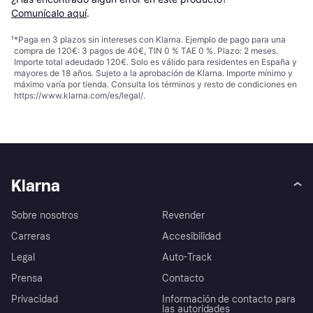
Comunícalo aquí
.
¹
*Paga en 3 plazos sin intereses con Klarna. Ejemplo de pago para una
compra de 120€: 3 pagos de 40€, TIN 0 % TAE 0 %. Plazo: 2 meses.
Importe total adeudado 120€. Solo es válido para residentes en España y
mayores de 18 años. Sujeto a la aprobación de Klarna. Importe mínimo y
máximo varía por tienda. Consulta los términos y resto de condiciones en
https://www.klarna.com/es/legal/
.
Klarna
Sobre nosotros
Revender
Carreras
Accesibilidad
Legal
Auto-Track
Prensa
Contacto
Privacidad
Información de contacto para
las autoridades