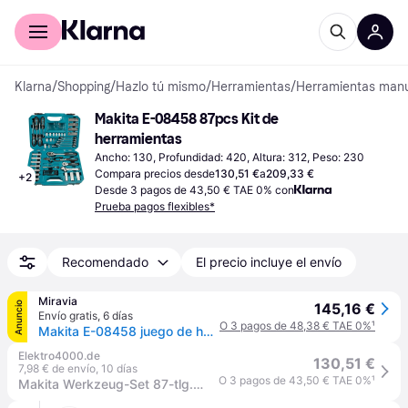
Comprar con Klarna
Para empresas
Klarna
/
Shopping
/
Hazlo tú mismo
/
Herramientas
/
Herramientas man
Makita E-08458 87pcs Kit de 
herramientas
Ancho: 130, Profundidad: 420, Altura: 312, Peso: 230
Compara precios desde
130,51 €
a
209,33 €
+
2
Desde 3 pagos de 43,50 € TAE 0% con
Prueba pagos flexibles*
Recomendado
El precio incluye el envío
Miravia
Anuncio
145,16 €
Envío gratis
,
6 días
O 3 pagos de 48,38 € TAE 0%
¹
Makita E-08458 juego de herramientas mecanicas 87 herramientas
Elektro4000.de
130,51 €
7,98 € de envío
,
10 días
O 3 pagos de 43,50 € TAE 0%
¹
Makita Werkzeug-Set 87-tlg. E-08458