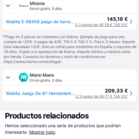
Miravia
Envío gratis
,
6 días
145,16 €
Makita E-08458 juego de herramientas mecanicas 87 herramientas
O 3 pagos de 48,38 € TAE 0%
¹
¹
*Paga en 3 plazos sin intereses con Klarna. Ejemplo de pago para una
compra de 120€: 3 pagos de 40€, TIN 0 % TAE 0 %. Plazo: 2 meses. Importe
total adeudado 120€. Solo es válido para residentes en España y mayores de
18 años. Sujeto a la aprobación de Klarna. Importe mínimo y máximo varía
por tienda. Consulta los términos y resto de condiciones en
https://www.klarna.com/es/legal/
.
Mano Mano
Envío gratis
,
3 días
209,33 €
Makita Juego De 87 Herramientas Eléctricas, Llaves, Vasos, Destornilladores Y Accesorios De Bricolaje
O 3 pagos de 69,77 € TAE 0%
¹
Productos relacionados
Hemos seleccionado una serie de productos que podrían 
interesarte.
Mostrar todo