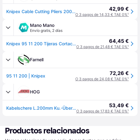
42,99 €
Knipex Cable Cutting Pliers 200 Mm Rojo
O 3 pagos de 14,33 € TAE 0%
¹
Mano Mano
Envío gratis
,
2 días
64,45 €
Knipex 95 11 200 Tijeras Cortacables Con Filo De Corte Doble Recubiertos De Plástico Barnizados 200 Mm
O 3 pagos de 21,48 € TAE 0%
¹
Farnell
72,26 €
95 11 200 | Knipex
O 3 pagos de 24,08 € TAE 0%
¹
HOG
53,49 €
Kabelschere L.200mm Ku.-Überzug, KNIPEX
O 3 pagos de 17,83 € TAE 0%
¹
Productos relacionados