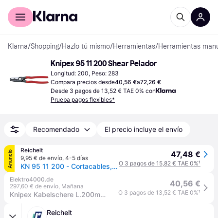
Comprar con Klarna
Para empresas
Klarna
/
Shopping
/
Hazlo tú mismo
/
Herramientas
/
Herramientas man
Knipex 95 11 200 Shear Pelador
Longitud: 200, Peso: 283
Compara precios desde
40,56 €
a
72,26 €
Desde 3 pagos de 13,52 € TAE 0% con
Prueba pagos flexibles*
Recomendado
El precio incluye el envío
Reichelt
Anuncio
47,48 €
9,95 € de envío
,
4-5 días
O 3 pagos de 15,82 € TAE 0%
¹
KN 95 11 200 - Cortacables, 200 mm, para cable Cu y al, 20,0 mm de diáme
Elektro4000.de
40,56 €
297,60 € de envío
,
Mañana
O 3 pagos de 13,52 € TAE 0%
¹
Knipex Kabelschere L.200mm Ku.-Überzug Knipex-Werk 95 11 200
Reichelt