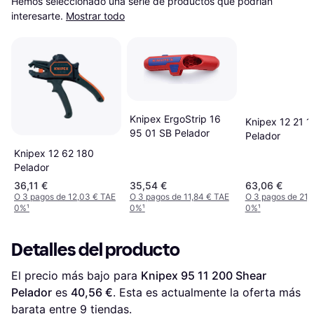
Hemos seleccionado una serie de productos que podrían 
interesarte.
Mostrar todo
Knipex ErgoStrip 16
Knipex 12 21 1
95 01 SB Pelador
Pelador
Knipex 12 62 180
Pelador
36,11 €
35,54 €
63,06 €
O 3 pagos de 12,03 € TAE
O 3 pagos de 11,84 € TAE
O 3 pagos de 21,
0%
¹
0%
¹
0%
¹
Detalles del producto
El precio más bajo para 
Knipex 95 11 200 Shear 
Pelador
 es 
40,56 €
. Esta es actualmente la oferta más 
barata entre 
9
 tiendas.