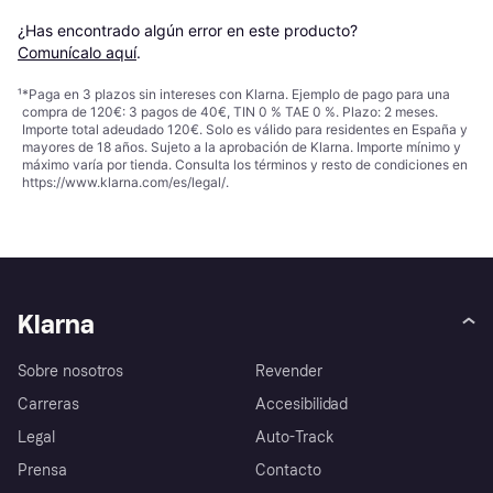
¿Has encontrado algún error en este producto? 
Comunícalo aquí
.
¹
*Paga en 3 plazos sin intereses con Klarna. Ejemplo de pago para una
compra de 120€: 3 pagos de 40€, TIN 0 % TAE 0 %. Plazo: 2 meses.
Importe total adeudado 120€. Solo es válido para residentes en España y
mayores de 18 años. Sujeto a la aprobación de Klarna. Importe mínimo y
máximo varía por tienda. Consulta los términos y resto de condiciones en
https://www.klarna.com/es/legal/
.
Klarna
Sobre nosotros
Revender
Carreras
Accesibilidad
Legal
Auto-Track
Prensa
Contacto