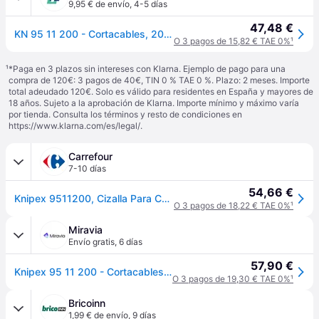
9,95 € de envío
,
4-5 días
47,48 €
KN 95 11 200 - Cortacables, 200 mm, para cable Cu y al, 20,0 mm de diáme
O 3 pagos de 15,82 € TAE 0%
¹
¹
*Paga en 3 plazos sin intereses con Klarna. Ejemplo de pago para una
compra de 120€: 3 pagos de 40€, TIN 0 % TAE 0 %. Plazo: 2 meses. Importe
total adeudado 120€. Solo es válido para residentes en España y mayores de
18 años. Sujeto a la aprobación de Klarna. Importe mínimo y máximo varía
por tienda. Consulta los términos y resto de condiciones en
https://www.klarna.com/es/legal/
.
Carrefour
7-10 días
54,66 €
Knipex 9511200, Cizalla Para Cables Con Doble Filo, Roja
O 3 pagos de 18,22 € TAE 0%
¹
Miravia
Envío gratis
,
6 días
57,90 €
Knipex 95 11 200 - Cortacables doble filo 200 mm con mangos PVC
O 3 pagos de 19,30 € TAE 0%
¹
Bricoinn
1,99 € de envío
,
9 días