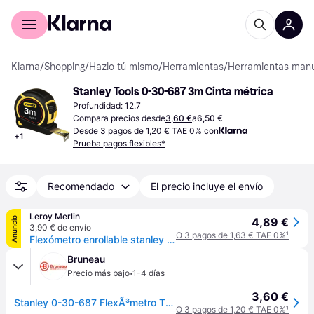
Comprar con Klarna
Para empresas
Klarna
/
Shopping
/
Hazlo tú mismo
/
Herramientas
/
Herramientas man
Stanley Tools 0-30-687 3m Cinta métrica
Profundidad: 12.7
Compara precios desde
3,60 €
a
6,50 €
Desde 3 pagos de 1,20 € TAE 0% con
+
1
Prueba pagos flexibles*
Recomendado
El precio incluye el envío
Leroy Merlin
Anuncio
4,89 €
3,90 € de envío
O 3 pagos de 1,63 € TAE 0%
¹
Flexómetro enrollable stanley de 1 a 3 m
Bruneau
·
Precio más bajo
1-4 días
3,60 €
Stanley 0-30-687 FlexÃ³metro TYLONâ"¢ 3mx13mm
O 3 pagos de 1,20 € TAE 0%
¹