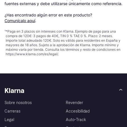
fuentes externas y debe utilizarse únicamente como referencia.

¿Has encontrado algún error en este producto? 
Comunícalo aquí
.
¹
*Paga en 3 plazos sin intereses con Klarna. Ejemplo de pago para una
compra de 120€: 3 pagos de 40€, TIN 0 % TAE 0 %. Plazo: 2 meses.
Importe total adeudado 120€. Solo es válido para residentes en España y
mayores de 18 años. Sujeto a la aprobación de Klarna. Importe mínimo y
máximo varía por tienda. Consulta los términos y resto de condiciones en
https://www.klarna.com/es/legal/
.
Klarna
Sobre nosotros
Revender
Carreras
Accesibilidad
Legal
Auto-Track