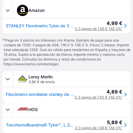
Amazon
4,99 €
STANLEY Flexómetro Tylon de 3 m, Cinta Métrica, Cinta de Acero Resistente, Revestimiento Duradero Tylon (aumenta en 50% durabilidad), Diseño Compacto Ergonómico, 0-30-687
O 3 pagos de 1,66 € TAE 0%
¹
¹
*Paga en 3 plazos sin intereses con Klarna. Ejemplo de pago para una
compra de 120€: 3 pagos de 40€, TIN 0 % TAE 0 %. Plazo: 2 meses. Importe
total adeudado 120€. Solo es válido para residentes en España y mayores de
18 años. Sujeto a la aprobación de Klarna. Importe mínimo y máximo varía
por tienda. Consulta los términos y resto de condiciones en
https://www.klarna.com/es/legal/
.
Leroy Merlin
3,90 € de envío
4,89 €
Flexómetro enrollable stanley de 1 a 3 m
O 3 pagos de 1,63 € TAE 0%
¹
HOG
5,89 €
Taschenrollbandmaß Tylon™, L.3m B.12,7mm mm/cm EG II Ku.Doppelendh.SB STANLEY
O 3 pagos de 1,96 € TAE 0%
¹