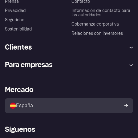
Prensa
Contacto
Privacidad
Información de contacto para
las autoridades
Seguridad
Gobernanza corporativa
Sostenibilidad
Relaciones con inversores
Clientes
Ayuda
Promesa de protección contra
Para empresas
el fraude
Inicio de sesión
Nuestra promesa
Asistencia al comerciante
Portal de desarrolladores
Klarna app
Bienestar financiero
Acceso empresas
Estado operativo
Mercado
Directorio de tiendas
Configuración de privacidad
Vende con Klarna
Plataformas y socios
Política de protección al
comprador de Klarna
Tu derecho de desistimiento
España
Reclamaciones
Síguenos