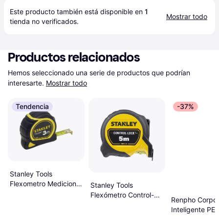
Este producto también está disponible en 
1
Mostrar todo
tienda
 no verificados.
Productos relacionados
Hemos seleccionado una serie de productos que podrían 
interesarte.
Mostrar todo
Tendencia
-37%
Stanley Tools
Flexometro Medicion
Stanley Tools
Con Freno 03Mt-12.7
Flexómetro Control-
Renpho Corpor
mm Cinta métrica
Lock 5 m x 25 mm
Inteligente PE
Cinta métrica