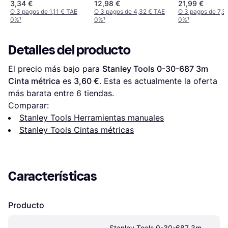
Y002-BK Cinta
3,34 €
12,98 €
21,99 €
métrica
O 3 pagos de 1,11 € TAE
O 3 pagos de 4,32 € TAE
O 3 pagos de 7,3
0%
¹
0%
¹
0%
¹
Detalles del producto
El precio más bajo para 
Stanley Tools 0-30-687 3m 
Cinta métrica
 es 
3,60 €
. Esta es actualmente la oferta 
más barata entre 
6
 tiendas.
Comparar:
Stanley Tools Herramientas manuales
Stanley Tools Cintas métricas
Características
Producto
Stanley Tools 0-30-687 3m 