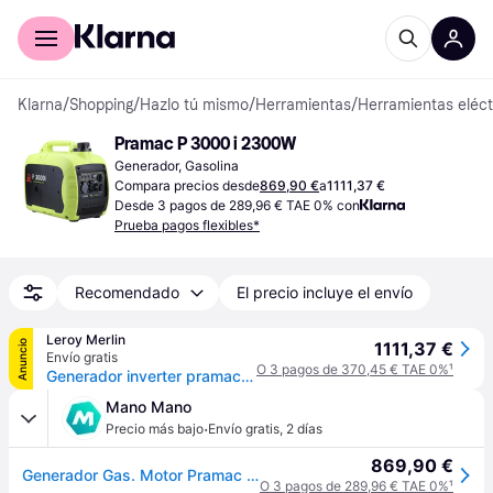
Comprar con Klarna
Para empresas
Klarna
/
Shopping
/
Hazlo tú mismo
/
Herramientas
/
Herramientas eléct
Pramac P 3000 i 2300W
Generador, Gasolina
Compara precios desde
869,90 €
a
1111,37 €
Desde 3 pagos de 289,96 € TAE 0% con
Prueba pagos flexibles*
Recomendado
El precio incluye el envío
Leroy Merlin
Anuncio
1111,37 €
Envío gratis
O 3 pagos de 370,45 € TAE 0%
¹
Generador inverter pramac p3000i - 2,5 kw - arranque manual - 230v - 61 db - ultra silencioso, camping y hogar,conexión en paralelo, duplica su potencia
Mano Mano
·
Precio más bajo
Envío gratis
,
2 días
869,90 €
Generador Gas. Motor Pramac Ohv 230v Ver P3000i Inverter Pra
O 3 pagos de 289,96 € TAE 0%
¹