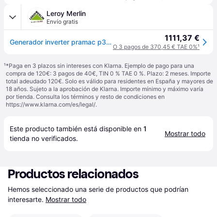
Leroy Merlin
Envío gratis
1111,37 €
Generador inverter pramac p3000i - 2,5 kw - arranque manual - 230v - 61 db - ultra silencioso, camping y hogar,conexión en paralelo, duplica su potencia
O 3 pagos de 370,45 € TAE 0%
¹
¹
*Paga en 3 plazos sin intereses con Klarna. Ejemplo de pago para una
compra de 120€: 3 pagos de 40€, TIN 0 % TAE 0 %. Plazo: 2 meses. Importe
total adeudado 120€. Solo es válido para residentes en España y mayores de
18 años. Sujeto a la aprobación de Klarna. Importe mínimo y máximo varía
por tienda. Consulta los términos y resto de condiciones en
https://www.klarna.com/es/legal/
.
Este producto también está disponible en 
1
Mostrar todo
tienda
 no verificados.
Productos relacionados
Hemos seleccionado una serie de productos que podrían 
interesarte.
Mostrar todo