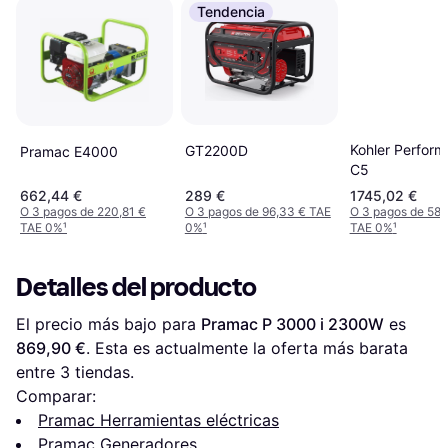
Tendencia
Kohler Perfor
GT2200D
Pramac E4000
C5
662,44 €
289 €
1745,02 €
O 3 pagos de 220,81 €
O 3 pagos de 96,33 € TAE
O 3 pagos de 581
TAE 0%
¹
0%
¹
TAE 0%
¹
Detalles del producto
El precio más bajo para 
Pramac P 3000 i 2300W
 es 
869,90 €
. Esta es actualmente la oferta más barata 
entre 
3
 tiendas.
Comparar:
Pramac Herramientas eléctricas
Pramac Generadores