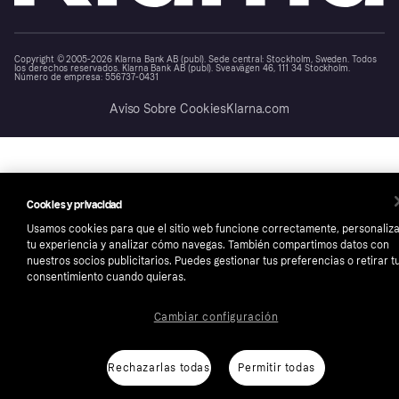
Copyright © 2005-2026 Klarna Bank AB (publ). Sede central: Stockholm, Sweden. Todos
los derechos reservados. Klarna Bank AB (publ). Sveavägen 46, 111 34 Stockholm.
Número de empresa: 556737-0431
Aviso Sobre Cookies
Klarna.com
Cookies y privacidad
Usamos cookies para que el sitio web funcione correctamente, personaliz
tu experiencia y analizar cómo navegas. También compartimos datos con
nuestros socios publicitarios. Puedes gestionar tus preferencias o retirar t
consentimiento cuando quieras.
Cambiar configuración
Rechazarlas todas
Permitir todas