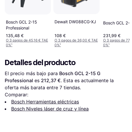
Dewalt DW088CG-XJ
Bosch GCL 2-15
Bosch GCL 2-
Professional
135,48 €
108 €
231,99 €
O 3 pagos de 45,16 € TAE
O 3 pagos de 36,00 € TAE
O 3 pagos de 77,
0%
¹
0%
¹
0%
¹
Detalles del producto
El precio más bajo para 
Bosch GCL 2-15 G 
Professional
 es 
212,37 €
. Esta es actualmente la 
oferta más barata entre 
7
 tiendas.
Comparar:
Bosch Herramientas eléctricas
Bosch Niveles láser de cruz y línea