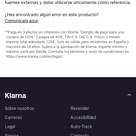
fuentes externas y debe utilizarse únicamente como referencia.

¿Has encontrado algún error en este producto? 
Comunícalo aquí
.
¹
*Paga en 3 plazos sin intereses con Klarna. Ejemplo de pago para una
compra de 120€: 3 pagos de 40€, TIN 0 % TAE 0 %. Plazo: 2 meses.
Importe total adeudado 120€. Solo es válido para residentes en España y
mayores de 18 años. Sujeto a la aprobación de Klarna. Importe mínimo y
máximo varía por tienda. Consulta los términos y resto de condiciones en
https://www.klarna.com/es/legal/
.
Klarna
Sobre nosotros
Revender
Carreras
Accesibilidad
Legal
Auto-Track
Prensa
Contacto