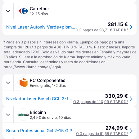
Carrefour
12-15 días
281,15 €
Nivel Laser Autoniv Verde+plom - 15 M - Bosch - Gcl2-15g+rm1..
O 3 pagos de 93,71 € TAE 0%
¹
¹
*Paga en 3 plazos sin intereses con Klarna. Ejemplo de pago para una
compra de 120€: 3 pagos de 40€, TIN 0 % TAE 0 %. Plazo: 2 meses. Importe
total adeudado 120€. Solo es válido para residentes en España y mayores de
18 años. Sujeto a la aprobación de Klarna. Importe mínimo y máximo varía
por tienda. Consulta los términos y resto de condiciones en
https://www.klarna.com/es/legal/
.
PC Componentes
Envío gratis
,
1-2 días
330,29 €
Nivelador láser Bosch GCL 2-15 G 10 m 0.3 mm/m Verde
O 3 pagos de 110,09 € TAE 0%
¹
Bricoinn
2,49 € de envío
,
10 días
274,99 €
Bosch Professional Gcl 2-15 G Professional Line Magnetic Laser Level Negro
O 3 pagos de 91,66 € TAE 0%
¹