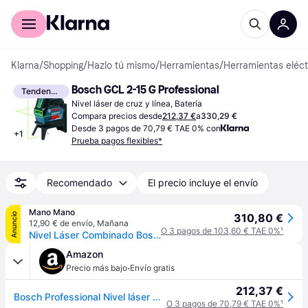
Comprar con Klarna
Para empresas
Klarna
/
Shopping
/
Hazlo tú mismo
/
Herramientas
/
Herramientas eléct
Bosch GCL 2-15 G Professional
Tendencia
Nivel láser de cruz y línea, Batería
Compara precios desde
212,37 €
a
330,29 €
Desde 3 pagos de 70,79 € TAE 0% con
+
1
Prueba pagos flexibles*
Recomendado
El precio incluye el envío
Mano Mano
Anuncio
310,80 €
12,90 € de envío
,
Mañana
O 3 pagos de 103,60 € TAE 0%
¹
Nivel Láser Combinado Bosch Professional Gcl 2-15 G Estuche
Amazon
·
Precio más bajo
Envío gratis
212,37 €
Bosch Professional Nivel láser GCL 2-15 G (láser verde, interior, puntos de plomada, alcance: 15 m, 3 pilas de 1,5 V, soporte giratorio RM 1, placa reflectora de medida del láser, maletín)
O 3 pagos de 70,79 € TAE 0%
¹