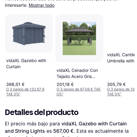
interesarte.
Mostrar todo
vidaXL Cantile
vidaXL Gazebo with
Umbrella with 
Curtain
Top
vidaXL Cenador Con
Tejado Acero Gris
Antracita
398,01 €
201,18 €
305,79 €
400x300x270 cm
O 3 pagos de 132,67 €
O 3 pagos de 67,06 € TAE
O 3 pagos de 101
TAE 0%
¹
0%
¹
TAE 0%
¹
Detalles del producto
El precio más bajo para 
vidaXL Gazebo with Curtain 
and String Lights
 es 
567,00 €
. Esta es actualmente la 