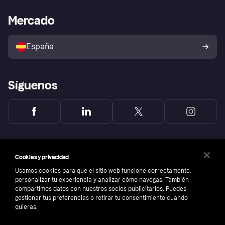
Asistencia al comerciante
Portal de desarrolladores
Klarna app
Bienestar financiero
Acceso empresas
Estado operativo
Mercado
Directorio de tiendas
Configuración de privacidad
Vende con Klarna
Plataformas y socios
Política de protección al
comprador de Klarna
Tu derecho de desistimiento
España
Reclamaciones
Síguenos
Cookies y privacidad
Usamos cookies para que el sitio web funcione correctamente,
personalizar tu experiencia y analizar cómo navegas. También
compartimos datos con nuestros socios publicitarios. Puedes
gestionar tus preferencias o retirar tu consentimiento cuando
quieras.