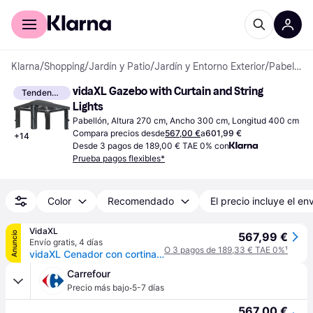
Comprar con Klarna
Para empresas
Klarna
/
Shopping
/
Jardín y Patio
/
Jardín y Entorno Exterior
/
Pabellones
vidaXL Gazebo with Curtain and String 
Tendencia
Lights
Pabellón, Altura 270 cm, Ancho 300 cm, Longitud 400 cm
Compara precios desde
567,00 €
a
601,99 €
+
14
Desde 3 pagos de 189,00 € TAE 0% con
Prueba pagos flexibles*
Color
Recomendado
El precio incluye el en
VidaXL
Anuncio
567,99 €
Envío gratis
,
4 días
O 3 pagos de 189,33 € TAE 0%
¹
vidaXL Cenador con cortina y tira de luces LED aluminio crema 4x3 m - Crema
Carrefour
·
Precio más bajo
5-7 días
567,00 €