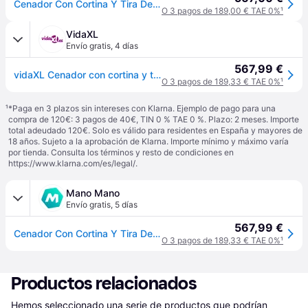
Cenador Con Cortina Y Tira De Luces Led Aluminio Crema 4x3 M Vidaxl
O 3 pagos de 189,00 € TAE 0%
¹
VidaXL
Envío gratis
,
4 días
567,99 €
vidaXL Cenador con cortina y tira de luces LED aluminio crema 4x3 m - Crema
O 3 pagos de 189,33 € TAE 0%
¹
¹
*Paga en 3 plazos sin intereses con Klarna. Ejemplo de pago para una
compra de 120€: 3 pagos de 40€, TIN 0 % TAE 0 %. Plazo: 2 meses. Importe
total adeudado 120€. Solo es válido para residentes en España y mayores de
18 años. Sujeto a la aprobación de Klarna. Importe mínimo y máximo varía
por tienda. Consulta los términos y resto de condiciones en
https://www.klarna.com/es/legal/
.
Mano Mano
Envío gratis
,
5 días
567,99 €
Cenador Con Cortina Y Tira De Luces Led Aluminio Crema 4x3 M Vidaxl
O 3 pagos de 189,33 € TAE 0%
¹
Productos relacionados
Hemos seleccionado una serie de productos que podrían 