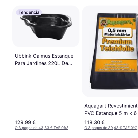
Tendencia
Ubbink Calmus Estanque
Para Jardines 220L De
135x90x45 cm
Aquagart Revestimien
PVC Estanque 5 m x 6
0.5 mm
129,99 €
118,30 €
O 3 pagos de 43,33 € TAE 0%
¹
O 3 pagos de 39,43 € TAE 0%
¹