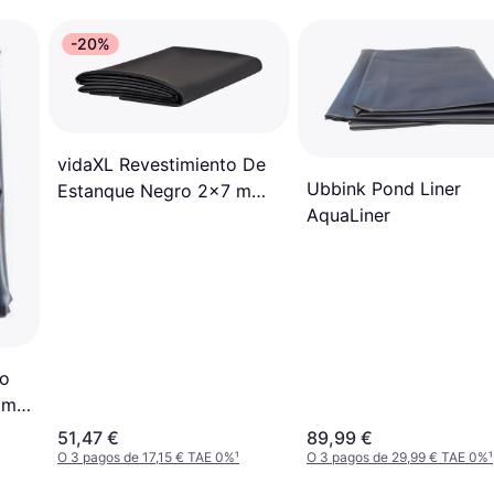
-20%
vidaXL Revestimiento De
Ubbink Pond Liner
Estanque Negro 2x7 m
AquaLiner
PVC 0.5 mm
to
 m
51,47 €
89,99 €
O 3 pagos de 17,15 € TAE 0%
¹
O 3 pagos de 29,99 € TAE 0%
¹