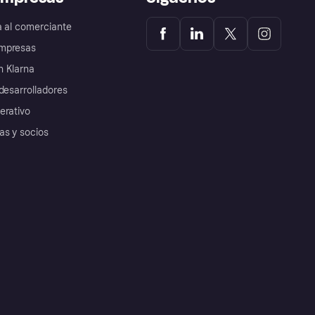
a al comerciante
mpresas
 Klarna
desarrolladores
erativo
as y socios