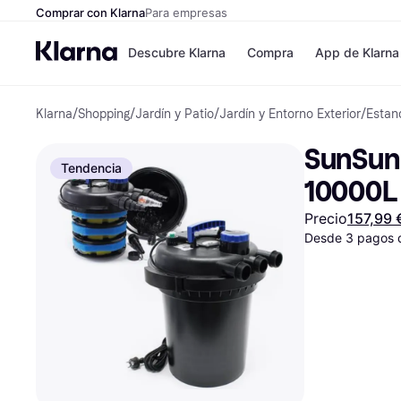
Comprar con Klarna
Para empresas
Descubre Klarna
Compra
App de Klarna
Klarna
/
Shopping
/
Jardín y Patio
/
Jardín y Entorno Exterior
/
Estan
Formas de pag
Tiendas
Formas de pago
MediaMarkt
SunSun 
Paga ahora
Shein
Tendencia
Paga en 3 plazos
Zalando Priv
10000L 
Paga en 30 días
Zara
Financiación
JD Sports
Precio
157,99 
Klarna en Apple 
Desde 3 pagos 
Directorio de tie