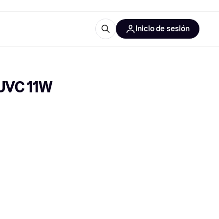
Inicio de sesión
Más información
les de oficina
Qué es Klarna?
UVC 11W 
las categorías