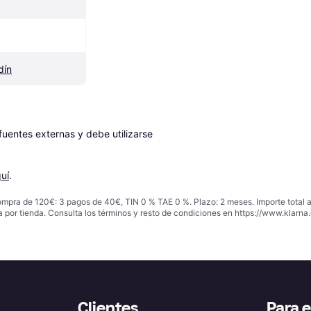
dín
entes externas y debe utilizarse 
uí
.
ompra de 120€: 3 pagos de 40€, TIN 0 % TAE 0 %. Plazo: 2 meses. Importe total
a por tienda. Consulta los términos y resto de condiciones en
https://www.klarna.
Clientes
Para 