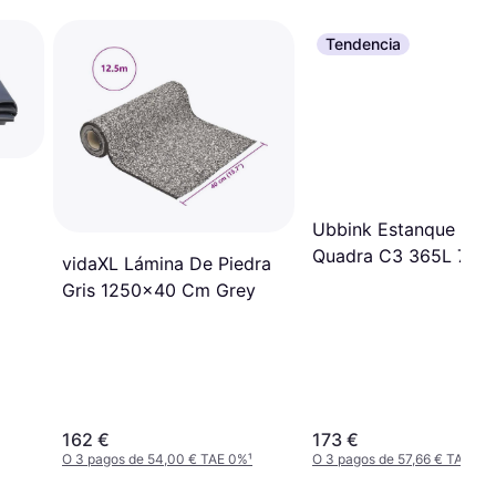
Tendencia
Ubbink Estanque Rígi
Quadra C3 365L 72 x
vidaXL Lámina De Piedra
x 44 cm
Gris 1250x40 Cm Grey
162 €
173 €
O 3 pagos de 54,00 € TAE 0%
¹
O 3 pagos de 57,66 € TAE 0%