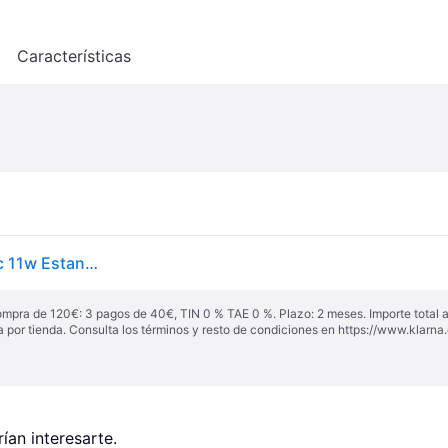
o
Características
Sunsun - Wiltec Cpf-250 Filtro Presión Lámpara Uvc 11w Estanques Hasta 10000l Koi Jardín Peces Jardinería
ompra de 120€: 3 pagos de 40€, TIN 0 % TAE 0 %. Plazo: 2 meses. Importe total
a por tienda. Consulta los términos y resto de condiciones en
https://www.klarna.
an interesarte.