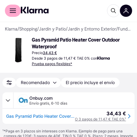
Comprar con Klarna
Para empresas
Klarna
/
Shopping
/
Jardín y Patio
/
Jardín y Entorno Exterior
/
Fundas para calentadores de patio
Gas Pyramid Patio Heater Cover Outdoor 
Waterproof
Precio
34,43 €
Desde 3 pagos de 11,47 € TAE 0% con
Prueba pagos flexibles*
Recomendado
El precio incluye el envío
Onbuy.com
Envío gratis
,
6-10 días
34,43 €
Gas Pyramid Patio Heater Cover Outdoor Waterproof
O 3 pagos de 11,47 € TAE 0%
¹
¹
*Paga en 3 plazos sin intereses con Klarna. Ejemplo de pago para una
compra de 120€: 3 pagos de 40€, TIN 0 % TAE 0 %. Plazo: 2 meses. Importe