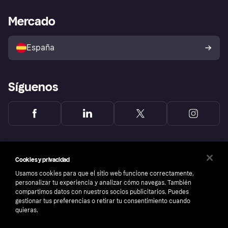
Asistencia al comerciante
Portal de desarrolladores
Klarna app
Bienestar financiero
Acceso empresas
Estado operativo
Mercado
Directorio de tiendas
Configuración de privacidad
Vende con Klarna
Plataformas y socios
Política de protección al
comprador de Klarna
Tu derecho de desistimiento
España
Reclamaciones
Síguenos
Cookies y privacidad
Usamos cookies para que el sitio web funcione correctamente,
personalizar tu experiencia y analizar cómo navegas. También
compartimos datos con nuestros socios publicitarios. Puedes
gestionar tus preferencias o retirar tu consentimiento cuando
quieras.