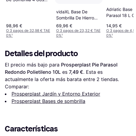
Parasol Cruzado PP
Adriatic Base 
100 Kg Blanco
vidaXL Base De
Parasol 18 L Co
Sombrilla De Hierro
Blanco 44x44
Fundido 45x45x30
98,96 €
69,96 €
14,95 €
Ipae Progarde
cm Blanco
O 3 pagos de 32,98 € TAE
O 3 pagos de 23,32 € TAE
O 3 pagos de 4,9
0%
¹
0%
¹
0%
¹
Detalles del producto
El precio más bajo para 
Prosperplast Pie Parasol 
Redondo Polietileno 10L
 es 
7,49 €
. Esta es 
actualmente la oferta más barata entre 
2
 tiendas.
Comparar:
Prosperplast Jardín y Entorno Exterior
Prosperplast Bases de sombrilla
Características