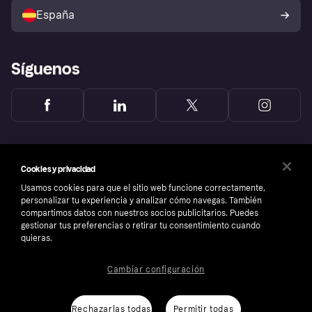
comprador de Klarna
Tu derecho de desistimiento
España
Reclamaciones
Síguenos
Cookies y privacidad
Usamos cookies para que el sitio web funcione correctamente,
personalizar tu experiencia y analizar cómo navegas. También
compartimos datos con nuestros socios publicitarios. Puedes
gestionar tus preferencias o retirar tu consentimiento cuando
quieras.
Cambiar configuración
Copyright © 2005-2026 Klarna Bank AB (publ). Sede central: Stockholm, Sweden. Todos
los derechos reservados. Klarna Bank AB (publ). Sveavägen 46, 111 34 Stockholm.
Número de empresa: 556737-0431
Rechazarlas todas
Permitir todas