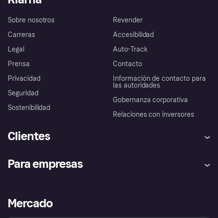
Sobre nosotros
Revender
Carreras
Accesibilidad
Legal
Auto-Track
Prensa
Contacto
Privacidad
Información de contacto para
las autoridades
Seguridad
Gobernanza corporativa
Sostenibilidad
Relaciones con inversores
Clientes
Ayuda
Promesa de protección contra
Para empresas
el fraude
Inicio de sesión
Nuestra promesa
Asistencia al comerciante
Portal de desarrolladores
Klarna app
Bienestar financiero
Acceso empresas
Estado operativo
Mercado
Directorio de tiendas
Configuración de privacidad
Vende con Klarna
Plataformas y socios
Política de protección al