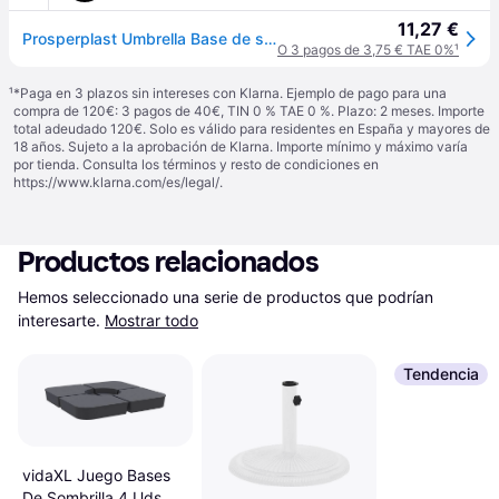
11,27 €
Prosperplast Umbrella Base de sombrilla de Polietileno Redonda con diseño a Rayas 39 x 39 x 13 cm en Color Blanco, 10 L
O 3 pagos de 3,75 € TAE 0%
¹
¹
*Paga en 3 plazos sin intereses con Klarna. Ejemplo de pago para una
compra de 120€: 3 pagos de 40€, TIN 0 % TAE 0 %. Plazo: 2 meses. Importe
total adeudado 120€. Solo es válido para residentes en España y mayores de
18 años. Sujeto a la aprobación de Klarna. Importe mínimo y máximo varía
por tienda. Consulta los términos y resto de condiciones en
https://www.klarna.com/es/legal/
.
Productos relacionados
Hemos seleccionado una serie de productos que podrían 
interesarte.
Mostrar todo
Tendencia
vidaXL Juego Bases
De Sombrilla 4 Uds