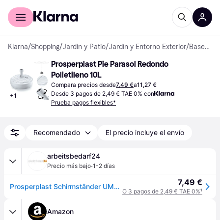
Comprar con Klarna
Para empresas
Klarna
/
Shopping
/
Jardín y Patio
/
Jardín y Entorno Exterior
/
Bases de sombrilla
Prosperplast Pie Parasol Redondo 
Polietileno 10L
Compara precios desde
7,49 €
a
11,27 €
Desde 3 pagos de 2,49 € TAE 0% con
+
1
Prueba pagos flexibles*
Recomendado
El precio incluye el envío
arbeitsbedarf24
·
Precio más bajo
1-2 días
7,49 €
Prosperplast Schirmständer UMBRELLA BASE Rund Weiß
O 3 pagos de 2,49 € TAE 0%
¹
Amazon