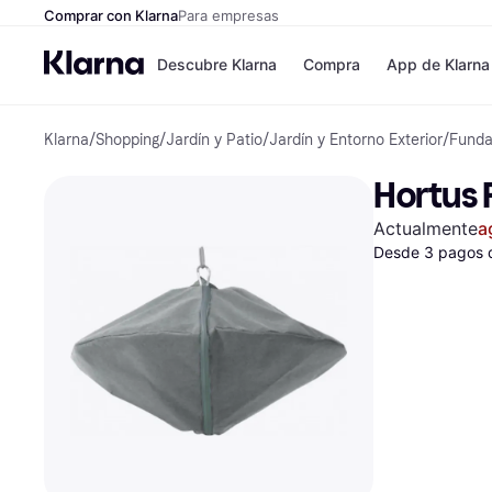
Comprar con Klarna
Para empresas
Descubre Klarna
Compra
App de Klarna
Klarna
/
Shopping
/
Jardín y Patio
/
Jardín y Entorno Exterior
/
Funda
Formas de pag
Tiendas
Formas de pago
MediaMarkt
Hortus 
Paga ahora
Shein
Paga en 3 plazos
Zalando Priv
Actualmente
a
Paga en 30 días
Zara
Financiación
Desde 3 pagos 
JD Sports
Klarna en Apple 
Directorio de tie