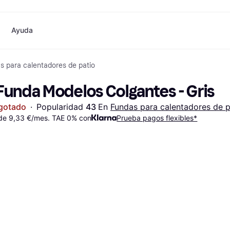
Ayuda
s para calentadores de patio
o
Compras y recompensas
Compra y compara precios
Banca
Móvil
Fotografías
Materia
Cashback
Rebajas
Tarjeta Klarna
Juegos y Entretenimiento
eSIM internacional
¿
Funda Modelos Colgantes - Gris
Directorio de tiendas
Belleza
Saldo
Teléfonos & Wearables
e
Suscripciones
Ropa
Cuentas de ahorro
Niños y Familia
gotado
·
Popularidad 
43 
En 
Fundas para calentadores de p
Invita a un amigo
Juguetes
Cuenta Flex
Transportes Motorizados
de 9,33 €/mes. TAE 0% con
Hogares e Interiores
Depósito a plazo fijo
Prueba pagos flexibles*
Jardín y Patio
Pay
Audio y Video
Electrodomésticos de
Deportes y Aire libre
Cocina
Informática
Electrodomésticos
ndas
Hazlo tú mismo
Libros, Películas y Música
Todas 