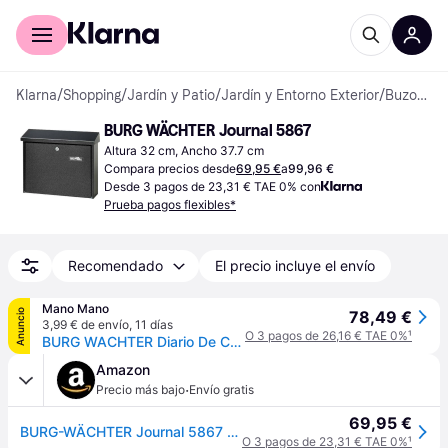
Comprar con Klarna
Para empresas
Klarna
/
Shopping
/
Jardín y Patio
/
Jardín y Entorno Exterior
/
Buzones
BURG WÄCHTER Journal 5867
Altura 32 cm, Ancho 37.7 cm
Compara precios desde
69,95 €
a
99,96 €
Desde 3 pagos de 23,31 € TAE 0% con
Prueba pagos flexibles*
Recomendado
El precio incluye el envío
Mano Mano
Anuncio
78,49 €
3,99 € de envío
,
11 días
O 3 pagos de 26,16 € TAE 0%
¹
BURG WACHTER Diario De Correo 5867 Si
Amazon
·
Precio más bajo
Envío gratis
69,95 €
BURG-WÄCHTER Journal 5867 Si Buzón de acero galvanizado, Plateado
O 3 pagos de 23,31 € TAE 0%
¹