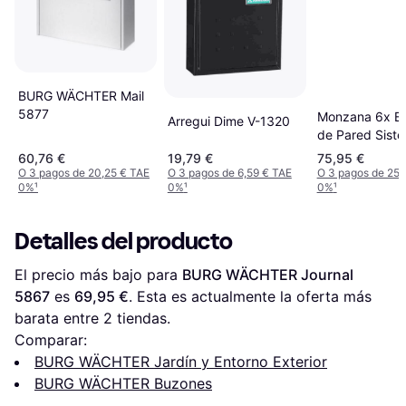
BURG WÄCHTER Mail
5877
Monzana 6x B
Arregui Dime V-1320
de Pared Sist
Casilleros de A
60,76 €
19,79 €
75,95 €
Elegir - Negro
O 3 pagos de 20,25 € TAE
O 3 pagos de 6,59 € TAE
O 3 pagos de 25,
0%
¹
0%
¹
0%
¹
Detalles del producto
El precio más bajo para 
BURG WÄCHTER Journal 
5867
 es 
69,95 €
. Esta es actualmente la oferta más 
barata entre 
2
 tiendas.
Comparar:
BURG WÄCHTER Jardín y Entorno Exterior
BURG WÄCHTER Buzones