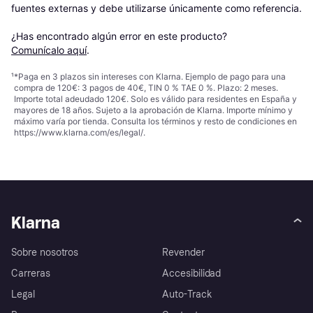
fuentes externas y debe utilizarse únicamente como referencia.

¿Has encontrado algún error en este producto? 
Comunícalo aquí
.
¹
*Paga en 3 plazos sin intereses con Klarna. Ejemplo de pago para una
compra de 120€: 3 pagos de 40€, TIN 0 % TAE 0 %. Plazo: 2 meses.
Importe total adeudado 120€. Solo es válido para residentes en España y
mayores de 18 años. Sujeto a la aprobación de Klarna. Importe mínimo y
máximo varía por tienda. Consulta los términos y resto de condiciones en
https://www.klarna.com/es/legal/
.
Klarna
Sobre nosotros
Revender
Carreras
Accesibilidad
Legal
Auto-Track