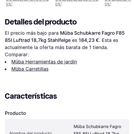
0%
¹
0%
¹
0%
¹
Detalles del producto
El precio más bajo para 
Müba Schubkarre Fagro F85 
85l Luftrad 18,7kg Stahlfelge
 es 
184,23 €
. Esta es 
actualmente la oferta más barata de 1 tienda.
Comparar:
Müba Herramientas de jardín
Müba Carretillas
Características
Producto
Müba Schubkarre Fagro 
Nombre del producto
F85 85l Luftrad 18,7kg 