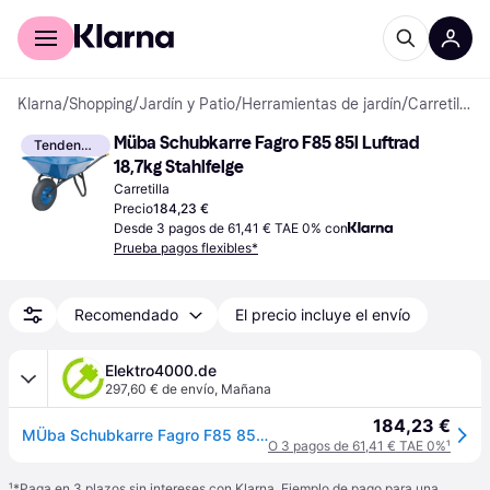
Comprar con Klarna
Para empresas
Klarna
/
Shopping
/
Jardín y Patio
/
Herramientas de jardín
/
Carretillas
Müba Schubkarre Fagro F85 85l Luftrad 
Tendencia
18,7kg Stahlfelge
Carretilla
Precio
184,23 €
Desde 3 pagos de 61,41 € TAE 0% con
Prueba pagos flexibles*
Recomendado
El precio incluye el envío
Elektro4000.de
297,60 € de envío
,
Mañana
184,23 €
MÜba Schubkarre Fagro F85 85l Luftrad 18,7kg Stahlfelge m.Kugell. 72600
O 3 pagos de 61,41 € TAE 0%
¹
¹
*Paga en 3 plazos sin intereses con Klarna. Ejemplo de pago para una