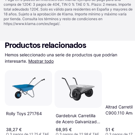
compra de 120€: 3 pagos de 40€, TIN 0 % TAE 0 %. Plazo: 2 meses. Importe
total adeudado 120€. Solo es válido para residentes en España y mayores de
18 años. Sujeto a la aprobación de Klarna. Importe mínimo y máximo varía
por tienda. Consulta los términos y resto de condiciones en
https://www.klarna.com/es/legal/
.
Productos relacionados
Hemos seleccionado una serie de productos que podrían 
interesarte.
Mostrar todo
Altrad Carretill
C900.110 Amar
Rolly Toys 271764
Gardebruk Carretilla
de Acero Galvanizado
2 Ruedas 100L 150kg
38,27 €
68,95 €
51 €
O 3 pagos de 12,75 € TAE
O 3 pagos de 22,98 € TAE
O 3 pagos de 17,