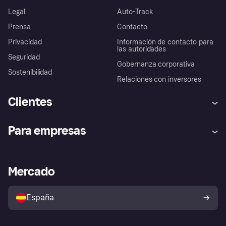
Legal
Auto-Track
Prensa
Contacto
Privacidad
Información de contacto para
las autoridades
Seguridad
Gobernanza corporativa
Sostenibilidad
Relaciones con inversores
Clientes
Ayuda
Promesa de protección contra
Para empresas
el fraude
Inicio de sesión
Nuestra promesa
Asistencia al comerciante
Portal de desarrolladores
Klarna app
Bienestar financiero
Acceso empresas
Estado operativo
Mercado
Directorio de tiendas
Configuración de privacidad
Vende con Klarna
Plataformas y socios
Política de protección al
comprador de Klarna
Tu derecho de desistimiento
España
Reclamaciones