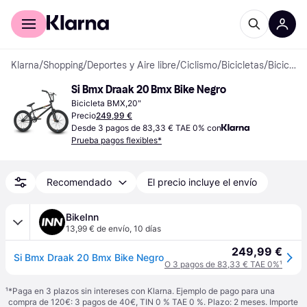
Comprar con Klarna
Para empresas
Klarna
/
Shopping
/
Deportes y Aire libre
/
Ciclismo
/
Bicicletas
/
Bicicletas BMX
Si Bmx Draak 20 Bmx Bike Negro
Bicicleta BMX,20"
Precio
249,99 €
Desde 3 pagos de 83,33 € TAE 0% con
Prueba pagos flexibles*
Recomendado
El precio incluye el envío
BikeInn
13,99 € de envío
,
10 días
249,99 €
Si Bmx Draak 20 Bmx Bike Negro
O 3 pagos de 83,33 € TAE 0%
¹
¹
*Paga en 3 plazos sin intereses con Klarna. Ejemplo de pago para una
compra de 120€: 3 pagos de 40€, TIN 0 % TAE 0 %. Plazo: 2 meses. Importe