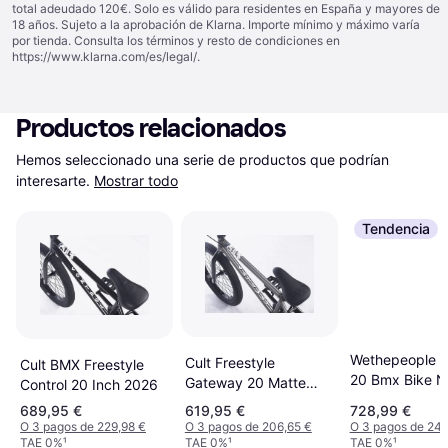
total adeudado 120€. Solo es válido para residentes en España y mayores de
18 años. Sujeto a la aprobación de Klarna. Importe mínimo y máximo varía
por tienda. Consulta los términos y resto de condiciones en
https://www.klarna.com/es/legal/
.
Productos relacionados
Hemos seleccionado una serie de productos que podrían 
interesarte.
Mostrar todo
Tendencia
Wethepeople V
Cult Freestyle
Cult BMX Freestyle
20 Bmx Bike N
Gateway 20 Matte
Control 20 Inch 2026
Raw
689,95 €
619,95 €
728,99 €
O 3 pagos de 229,98 €
O 3 pagos de 206,65 €
O 3 pagos de 242
TAE 0%
¹
TAE 0%
¹
TAE 0%
¹