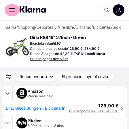
Comprar con Klarna
Para empresas
Klarna
/
Shopping
/
Deportes y Aire libre
/
Ciclismo
/
Bicicletas
/
Bicicletas infantiles
Dino R88 16" 27Inch - Green
Bicicleta infantil,16"
Compara precios desde
126,90 €
a
134,90 €
Desde 3 pagos de 42,30 € TAE 0% con
Prueba pagos flexibles*
Recomendado
El precio incluye el envío
Amazon
Precio más bajo
126,90 €
Dino Bikes Jungen - Bicicleta Infantil (16 Pulgadas), Color Verde
O 3 pagos de 42,30 € TAE 0%
¹
BikeInn
5,99 € de envío
,
8 días