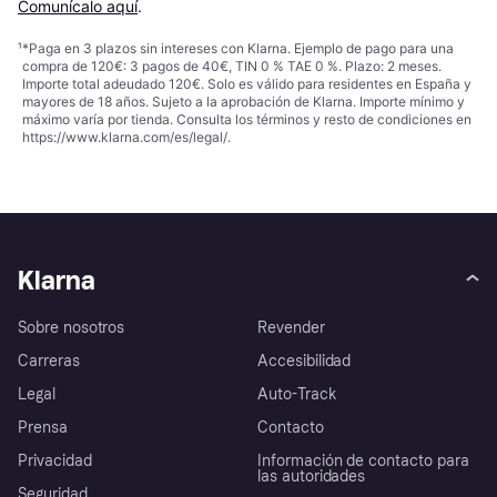
Comunícalo aquí
.
¹
*Paga en 3 plazos sin intereses con Klarna. Ejemplo de pago para una
compra de 120€: 3 pagos de 40€, TIN 0 % TAE 0 %. Plazo: 2 meses.
Importe total adeudado 120€. Solo es válido para residentes en España y
mayores de 18 años. Sujeto a la aprobación de Klarna. Importe mínimo y
máximo varía por tienda. Consulta los términos y resto de condiciones en
https://www.klarna.com/es/legal/
.
Klarna
Sobre nosotros
Revender
Carreras
Accesibilidad
Legal
Auto-Track
Prensa
Contacto
Privacidad
Información de contacto para
las autoridades
Seguridad