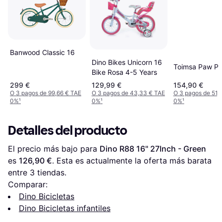
Banwood Classic 16
Dino Bikes Unicorn 16
Toimsa Paw Pat
Bike Rosa 4-5 Years
299 €
129,99 €
154,90 €
O 3 pagos de 99,66 € TAE
O 3 pagos de 43,33 € TAE
O 3 pagos de 51,
0%
¹
0%
¹
0%
¹
Detalles del producto
El precio más bajo para 
Dino R88 16" 27Inch - Green
es 
126,90 €
. Esta es actualmente la oferta más barata 
entre 
3
 tiendas.
Comparar:
Dino Bicicletas
Dino Bicicletas infantiles