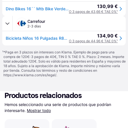
130,99 €
Dino Bikes 16´´ Mtb Bike Verde 6-8 Years Niño
O 3 pagos de 43,66 € TAE 0%
¹
Carrefour
2-3 días
134,90 €
Bicicleta Niños 16 Pulgadas R88 Verde 5-7 Años
O 3 pagos de 44,96 € TAE 0%
¹
¹
*Paga en 3 plazos sin intereses con Klarna. Ejemplo de pago para una
compra de 120€: 3 pagos de 40€, TIN 0 % TAE 0 %. Plazo: 2 meses. Importe
total adeudado 120€. Solo es válido para residentes en España y mayores de
18 años. Sujeto a la aprobación de Klarna. Importe mínimo y máximo varía
por tienda. Consulta los términos y resto de condiciones en
https://www.klarna.com/es/legal/
.
Productos relacionados
Hemos seleccionado una serie de productos que podrían 
interesarte.
Mostrar todo