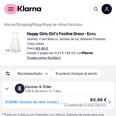
Comprar con Klarna
Para empresas
Klarna
/
Shopping
/
Ropa
/
Ropa de niños
/
Vestidos
Happy Girls Girl's Festive Dress - Ecru
Vestido, Color Blanco, Vestido de tul, Material Poliéster, 
Color sólido
Precio
93,46 €
+
2
Desde 3 pagos de 31,15 € TAE 0% con
Prueba pagos flexibles*
Recomendado
El precio incluye el envío
Kastner & Öhler
K
3,95 € de envío
,
3-7 días
93,46 €
EISEND Vestido de niña crema | 122
O 3 pagos de 31,15 € TAE 0%
¹
¹
*Paga en 3 plazos sin intereses con Klarna. Ejemplo de pago para una