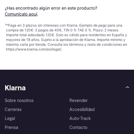
¿Has encontrado algún error en este producto? 
Comunícalo aquí
.
¹
*Paga en 3 plazos sin intereses con Klarna. Ejemplo de pago para una
compra de 120€: 3 pagos de 40€, TIN 0 % TAE 0 %. Plazo: 2 meses.
Importe total adeudado 120€. Solo es válido para residentes en España y
mayores de 18 años. Sujeto a la aprobación de Klarna. Importe mínimo y
máximo varía por tienda. Consulta los términos y resto de condiciones en
https://www.klarna.com/es/legal/
.
Klarna
Sobre nosotros
Revender
Carreras
Accesibilidad
Legal
Auto-Track
Prensa
Contacto