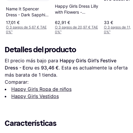
Abito - Azul Cl
Happy Girls Dress Lilly
Name It Spencer
with Flowers -
Dress - Dark Sapphire
White/Pink
(13218323)
17,01 €
62,91 €
33 €
O 3 pagos de 5,67 € TAE
O 3 pagos de 20,97 € TAE
O 3 pagos de 11,
0%
¹
0%
¹
0%
¹
Detalles del producto
El precio más bajo para 
Happy Girls Girl's Festive 
Dress - Ecru
 es 
93,46 €
. Esta es actualmente la oferta 
más barata de 1 tienda.
Comparar:
Happy Girls Ropa de niños
Happy Girls Vestidos
Características