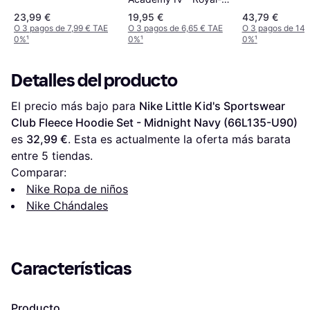
Marino
23,99 €
19,95 €
43,79 €
O 3 pagos de 7,99 € TAE
O 3 pagos de 6,65 € TAE
O 3 pagos de 14,
0%
¹
0%
¹
0%
¹
Detalles del producto
El precio más bajo para 
Nike Little Kid's Sportswear 
Club Fleece Hoodie Set - Midnight Navy (66L135-U90)
es 
32,99 €
. Esta es actualmente la oferta más barata 
entre 
5
 tiendas.
Comparar:
Nike Ropa de niños
Nike Chándales
Características
Producto