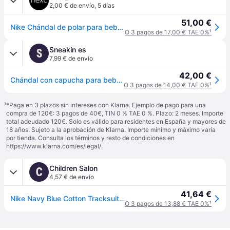
2,00 € de envío
,
5 días
51,00 €
Nike Chándal de polar para bebé Club de Nike
O 3 pagos de 17,00 € TAE 0%
¹
Sneakin es
S
7,99 € de envío
42,00 €
Chándal con capucha para bebé Nike Club Fleece - Bleu - 1 an
O 3 pagos de 14,00 € TAE 0%
¹
¹
*Paga en 3 plazos sin intereses con Klarna. Ejemplo de pago para una
compra de 120€: 3 pagos de 40€, TIN 0 % TAE 0 %. Plazo: 2 meses. Importe
total adeudado 120€. Solo es válido para residentes en España y mayores de
18 años. Sujeto a la aprobación de Klarna. Importe mínimo y máximo varía
por tienda. Consulta los términos y resto de condiciones en
https://www.klarna.com/es/legal/
.
Children Salon
C
4,57 € de envío
41,64 €
Nike Navy Blue Cotton Tracksuit With Swoosh Logo
O 3 pagos de 13,88 € TAE 0%
¹