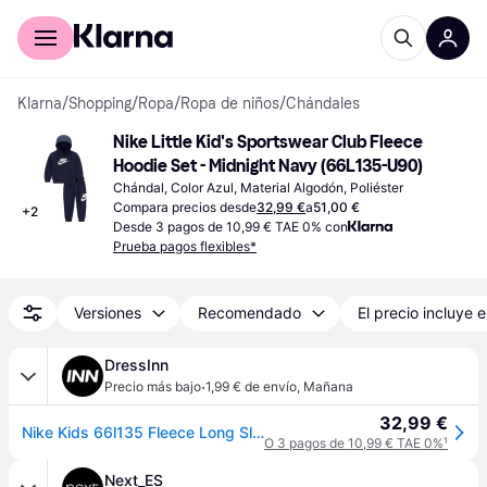
Comprar con Klarna
Para empresas
Klarna
/
Shopping
/
Ropa
/
Ropa de niños
/
Chándales
Nike Little Kid's Sportswear Club Fleece 
Hoodie Set - Midnight Navy (66L135-U90)
Chándal, Color Azul, Material Algodón, Poliéster
Compara precios desde
32,99 €
a
51,00 €
+
2
Desde 3 pagos de 10,99 € TAE 0% con
Prueba pagos flexibles*
Versiones
Recomendado
El precio incluye e
DressInn
·
Precio más bajo
1,99 € de envío
,
Mañana
32,99 €
Nike Kids 66l135 Fleece Long Sleeve Set Azul 12 Months Niño
O 3 pagos de 10,99 € TAE 0%
¹
Next_ES