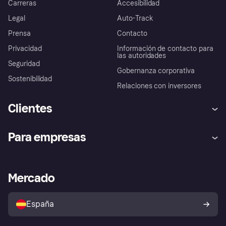
Carreras
Accesibilidad
Legal
Auto-Track
Prensa
Contacto
Privacidad
Información de contacto para
las autoridades
Seguridad
Gobernanza corporativa
Sostenibilidad
Relaciones con inversores
Clientes
Ayuda
Promesa de protección contra
Para empresas
el fraude
Inicio de sesión
Nuestra promesa
Asistencia al comerciante
Portal de desarrolladores
Klarna app
Bienestar financiero
Acceso empresas
Estado operativo
Mercado
Directorio de tiendas
Configuración de privacidad
Vende con Klarna
Plataformas y socios
Política de protección al
comprador de Klarna
Tu derecho de desistimiento
España
Reclamaciones