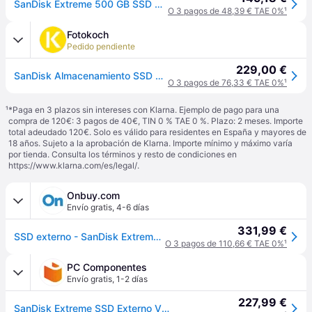
SanDisk Extreme 500 GB SSD NVMe portátil USB-C, hasta 1050 MB/s de velocidad de lectura y 1000 MB/s de velocidad de escritura, resistente al agua y al polvo
O 3 pagos de 48,39 € TAE 0%
¹
Fotokoch
Pedido pendiente
229,00 €
SanDisk Almacenamiento SSD portátil extremo V2 500 GB
O 3 pagos de 76,33 € TAE 0%
¹
¹
*Paga en 3 plazos sin intereses con Klarna. Ejemplo de pago para una
compra de 120€: 3 pagos de 40€, TIN 0 % TAE 0 %. Plazo: 2 meses. Importe
total adeudado 120€. Solo es válido para residentes en España y mayores de
18 años. Sujeto a la aprobación de Klarna. Importe mínimo y máximo varía
por tienda. Consulta los términos y resto de condiciones en
https://www.klarna.com/es/legal/
.
Onbuy.com
Envío gratis
,
4-6 días
331,99 €
SSD externo - SanDisk Extreme - 500 GB - Nvme (SDSSDE61-500G-G25)
O 3 pagos de 110,66 € TAE 0%
¹
PC Componentes
Envío gratis
,
1-2 días
227,99 €
SanDisk Extreme SSD Externo V2 500GB USB-C