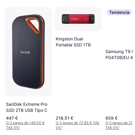
Tendencia
Kingston Dual
Portable SSD 1TB
Samsung T9 
PG4T0B/EU 4
SanDisk Extreme Pro
SSD 2TB USB Tipo C
447 €
218,51 €
659 €
O 3 pagos de 149,00 €
O 3 pagos de 72,83 € TAE
O 3 pagos de 219
TAE 0%
¹
0%
¹
TAE 0%
¹