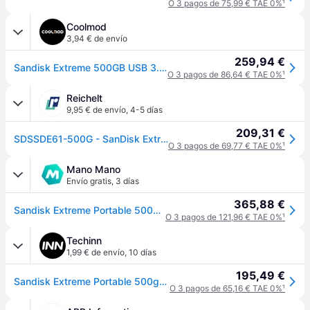
O 3 pagos de 75,99 € TAE 0%
¹
Coolmod
3,94 € de envío
259,94 €
Sandisk Extreme 500GB USB 3.2 Negro
O 3 pagos de 86,64 € TAE 0%
¹
Reichelt
9,95 € de envío
,
4-5 días
209,31 €
SDSSDE61-500G - SanDisk Extreme portátil SSD V2, 512 GB
O 3 pagos de 69,77 € TAE 0%
¹
Mano Mano
Envío gratis
,
3 días
365,88 €
Sandisk Extreme Portable 500gb Negro, Sdssde61-500g-g25
O 3 pagos de 121,96 € TAE 0%
¹
Techinn
1,99 € de envío
,
10 días
195,49 €
Sandisk Extreme Portable 500gb Ssd Negro
O 3 pagos de 65,16 € TAE 0%
¹