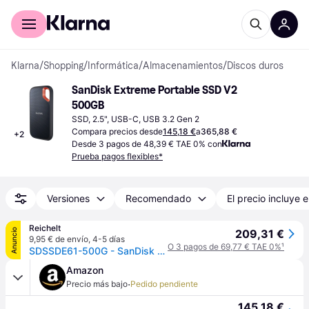
Comprar con Klarna
Para empresas
Klarna
/
Shopping
/
Informática
/
Almacenamientos
/
Discos duros
SanDisk Extreme Portable SSD V2 
500GB
SSD, 2.5", USB-C, USB 3.2 Gen 2
Compara precios desde
145,18 €
a
365,88 €
+
2
Desde 3 pagos de 48,39 € TAE 0% con
Prueba pagos flexibles*
Versiones
Recomendado
El precio incluye e
Reichelt
Anuncio
209,31 €
9,95 € de envío
,
4-5 días
O 3 pagos de 69,77 € TAE 0%
¹
SDSSDE61-500G - SanDisk Extreme portátil SSD V2, 512 GB
Amazon
·
Precio más bajo
Pedido pendiente
145,18 €