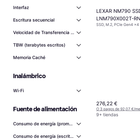
Interfaz
LEXAR NM790 SS
LNM790X002T-R
Escritura secuencial
SSD, M.2, PCIe Gen4 x
Velocidad de Transferencia Sostenida
TBW (terabytes escritos)
Memoria Caché
Inalámbrico
Wi-Fi
276,22 €
Fuente de alimentación
O 3 pagos de 92,07 €/m
9+ tiendas
Consumo de energía (promedio)
Consumo de energía (escritura)