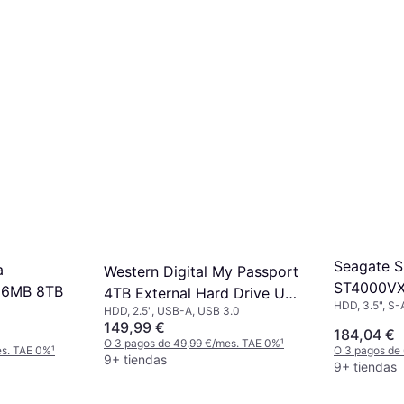
Seagate 
a
Western Digital My Passport
ST4000VX
6MB 8TB
4TB External Hard Drive USB
HDD, 3.5", S-
HDD, 2.5", USB-A, USB 3.0
3.0
149,99 €
184,04 €
O 3 pagos de 49,99 €/mes. TAE 0%
¹
es. TAE 0%
¹
O 3 pagos de
9+ tiendas
9+ tiendas