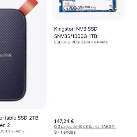
Kingston NV3 SSD
SNV3S/1000G 1TB
SSD, M.2, PCIe Gen4 x4 NVMe
ortable SSD 2TB
147,24 €
en 2
O 3 pagos de 49,08 €/mes. TAE 0%
¹
USB 3.2 Gen 2
9+ tiendas