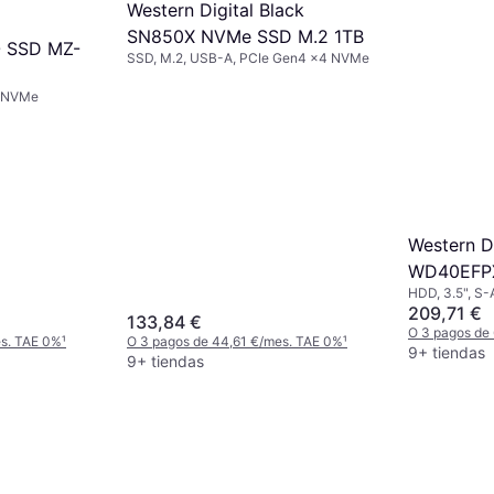
Western Digital Black
SN850X NVMe SSD M.2 1TB
 SSD MZ-
SSD, M.2, USB-A, PCIe Gen4 x4 NVMe
4 NVMe
Western Di
WD40EFP
HDD, 3.5", S-
209,71 €
133,84 €
O 3 pagos de
es. TAE 0%
¹
O 3 pagos de 44,61 €/mes. TAE 0%
¹
9+ tiendas
9+ tiendas