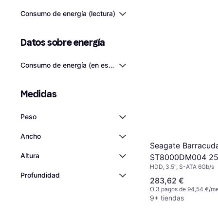
Consumo de energía (lectura)
Datos sobre energía
Consumo de energía (en espera)
Medidas
Peso
Ancho
Seagate Barracud
Altura
ST8000DM004 25
HDD, 3.5", S-ATA 6Gb/s
Profundidad
283,62 €
O 3 pagos de 94,54 €/m
9+ tiendas