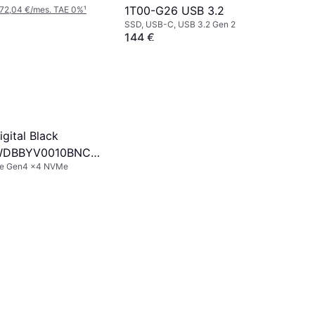
1T00-G26 USB 3.2
 72,04 €/mes. TAE 0%
¹
SSD, USB-C, USB 3.2 Gen 2
144 €
O 3 pagos de 48,00 €/mes. TAE 0%
¹
9+ tiendas
gital Black
WDBBYV0010BNC-
Ie Gen4 x4 NVMe
B