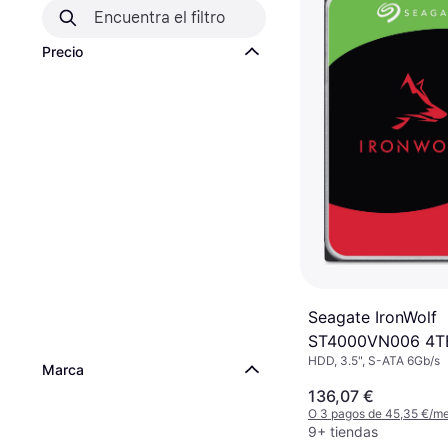
Precio
Seagate IronWolf
ST4000VN006 4T
HDD, 3.5", S-ATA 6Gb/s
Marca
136,07 €
O 3 pagos de 45,35 €/m
9+ tiendas