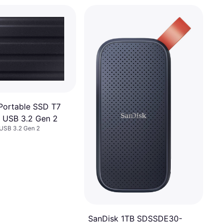
 73,00 €/mes. TAE 0%
¹
Portable SSD T7
B USB 3.2 Gen 2
USB 3.2 Gen 2
SanDisk 1TB SDSSDE30-