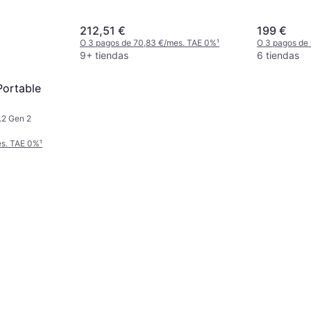
212,51 €
199 €
O 3 pagos de 70,83 €/mes. TAE 0%
¹
O 3 pagos de
9+ tiendas
6 tiendas
Portable
.2 Gen 2
es. TAE 0%
¹