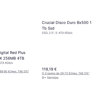
Crucial Disco Duro Bx500 1
Tb Ssd
SSD, 2.5", S-ATA 6Gb/s
gital Red Plus
X 256MB 4TB
ATA 6Gb/s
119,19 €
 69,90 €/mes. TAE 0%
¹
O 3 pagos de 39,73 €/mes. TAE 0%
¹
9+ tiendas