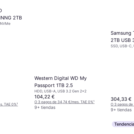
D
NNNG 2TB
4 NVMe
Samsung 
2TB USB 3
SSD, USB-C, 
Western Digital WD My
Passport 1TB 2.5
HDD, USB-A, USB 3.2 Gen 2x2
104,22 €
304,33 €
O 3 pagos de 34,74 €/mes. TAE 0%
¹
es. TAE 0%
¹
O 3 pagos de
9+ tiendas
9+ tiendas
Tendenci