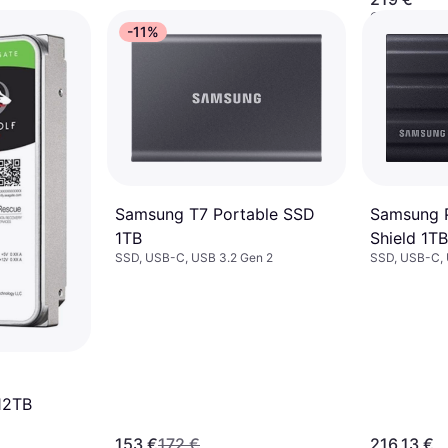
O 3 pagos de
-11%
9+ tiendas
Samsung 
Samsung T7 Portable SSD
Shield 1T
1TB
SSD, USB-C, 
SSD, USB-C, USB 3.2 Gen 2
12TB
153 €
172 €
216,13 €