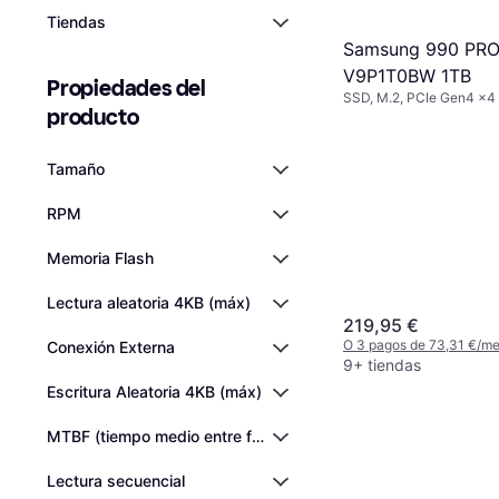
Tiendas
Samsung 990 PRO
V9P1T0BW 1TB
Propiedades del 
SSD, M.2, PCIe Gen4 x
producto
Tamaño
RPM
Memoria Flash
Lectura aleatoria 4KB (máx)
219,95 €
O 3 pagos de 73,31 €/m
Conexión Externa
9+ tiendas
Escritura Aleatoria 4KB (máx)
MTBF (tiempo medio entre fallas)
Lectura secuencial