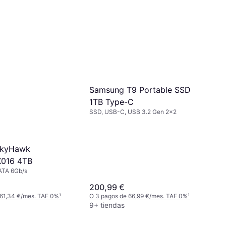
Samsung T9 Portable SSD
1TB Type-C
SSD, USB-C, USB 3.2 Gen 2x2
SkyHawk
016 4TB
ATA 6Gb/s
200,99 €
 61,34 €/mes. TAE 0%
¹
O 3 pagos de 66,99 €/mes. TAE 0%
¹
9+ tiendas