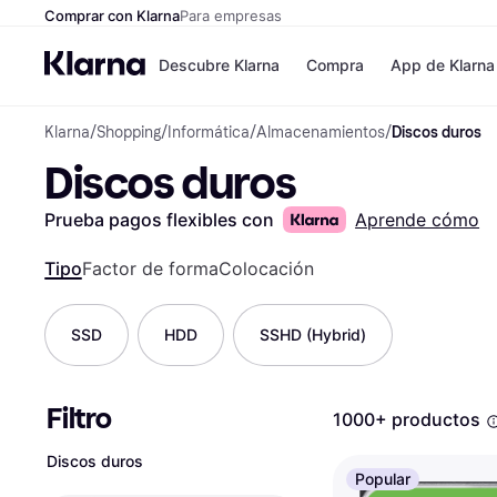
Comprar con Klarna
Para empresas
Descubre Klarna
Compra
App de Klarna
Klarna
/
Shopping
/
Informática
/
Almacenamientos
/
Discos duros
Formas de pag
Tiendas
Discos duros
Formas de pago
MediaMarkt
Paga ahora
Shein
Paga en 3 plazos
Zalando Priv
Prueba pagos flexibles con
Aprende cómo
Paga en 30 días
Zara
Financiación
JD Sports
Tipo
Factor de forma
Colocación
Klarna en Apple 
SSD
HDD
SSHD (Hybrid)
Directorio de tie
Filtro
1000+ productos
Discos duros
Popular