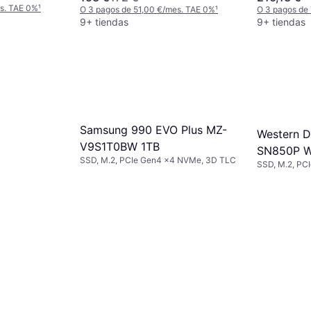
es. TAE 0%
¹
O 3 pagos de 51,00 €/mes. TAE 0%
¹
O 3 pagos de
9+ tiendas
9+ tiendas
Samsung 990 EVO Plus MZ-
Western Di
V9S1T0BW 1TB
SN850P 
SSD, M.2, PCIe Gen4 x4 NVMe, 3D TLC
SSD, M.2, PC
WRSN 1T