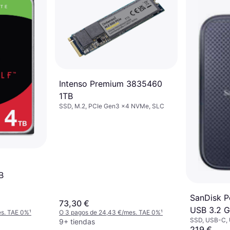
Intenso Premium 3835460
1TB
SSD, M.2, PCIe Gen3 x4 NVMe, SLC
B
SanDisk P
73,30 €
USB 3.2 G
es. TAE 0%
¹
O 3 pagos de 24,43 €/mes. TAE 0%
¹
SSD, USB-C, 
9+ tiendas
219 €