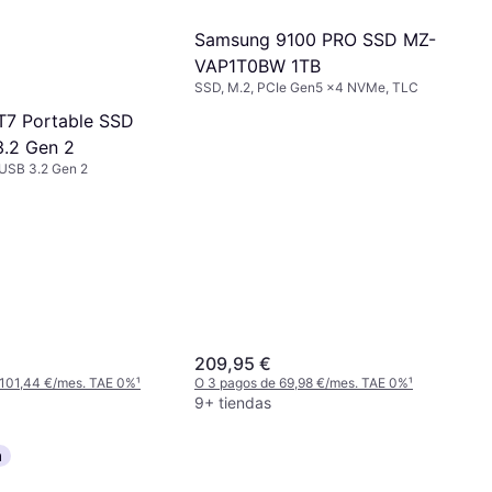
Samsung 9100 PRO SSD MZ-
VAP1T0BW 1TB
SSD, M.2, PCIe Gen5 x4 NVMe, TLC
T7 Portable SSD
.2 Gen 2
USB 3.2 Gen 2
209,95 €
 101,44 €/mes. TAE 0%
¹
O 3 pagos de 69,98 €/mes. TAE 0%
¹
9+ tiendas
a