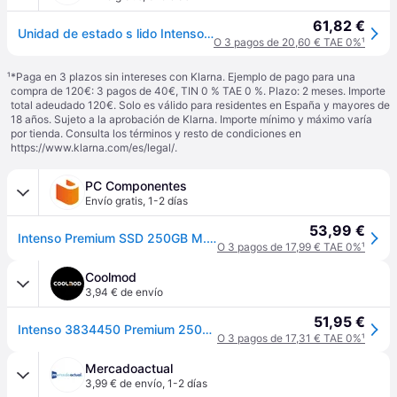
61,82 €
Unidad de estado s lido Intenso 3835440 de 250 GB M.2 SSD PCIe Premium de hasta 2100 MB/s (unidad de estado s lido PCI Express Gen.3x4 NVMe 1.3)
O 3 pagos de 20,60 € TAE 0%
¹
¹
*Paga en 3 plazos sin intereses con Klarna. Ejemplo de pago para una
compra de 120€: 3 pagos de 40€, TIN 0 % TAE 0 %. Plazo: 2 meses. Importe
total adeudado 120€. Solo es válido para residentes en España y mayores de
18 años. Sujeto a la aprobación de Klarna. Importe mínimo y máximo varía
por tienda. Consulta los términos y resto de condiciones en
https://www.klarna.com/es/legal/
.
PC Componentes
Envío gratis
,
1-2 días
53,99 €
Intenso Premium SSD 250GB M.2 NVMe PCIe 3.0
O 3 pagos de 17,99 € TAE 0%
¹
Coolmod
3,94 € de envío
51,95 €
Intenso 3834450 Premium 250GB PC Ie Gen3 x4 NV Me
O 3 pagos de 17,31 € TAE 0%
¹
Mercadoactual
3,99 € de envío
,
1-2 días