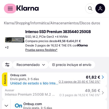
Comprar con Klarna
Para empresas
Klarna
/
Shopping
/
Informática
/
Almacenamientos
/
Discos duros
Intenso SSD Premium 3835440 250GB
SSD, M.2, PCIe Gen3 x4 NVMe
Compara precios desde
49,56 €
a
64,01 €
Desde 3 pagos de 16,52 € TAE 0% con
+
2
Prueba pagos flexibles*
Recomendado
El precio incluye el envío
Onbuy.com
Anuncio
61,82 €
Envío gratis
,
3-5 días
O 3 pagos de 20,60 € TAE 0%
¹
Unidad de estado s lido Intenso 3835440 de 250 GB M.2 SSD PCIe Premium de hasta 2100 MB/s (unidad de estado s lido PCI Express Gen.3x4 NVMe 1.3)
49,56 €
Aussar
Intenso Premium 250GB M.2 PCIe Gen 3x4
O 3 pagos de 16,52 € TAE 0%
¹
Onbuy.com
Envío gratis
,
3-5 días