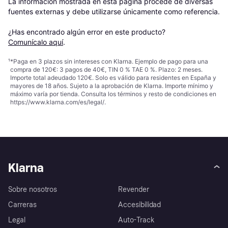
La información mostrada en esta página procede de diversas 
fuentes externas y debe utilizarse únicamente como referencia.

¿Has encontrado algún error en este producto? 
Comunícalo aquí
.
¹
*Paga en 3 plazos sin intereses con Klarna. Ejemplo de pago para una
compra de 120€: 3 pagos de 40€, TIN 0 % TAE 0 %. Plazo: 2 meses.
Importe total adeudado 120€. Solo es válido para residentes en España y
mayores de 18 años. Sujeto a la aprobación de Klarna. Importe mínimo y
máximo varía por tienda. Consulta los términos y resto de condiciones en
https://www.klarna.com/es/legal/
.
Klarna
Sobre nosotros
Revender
Carreras
Accesibilidad
Legal
Auto-Track