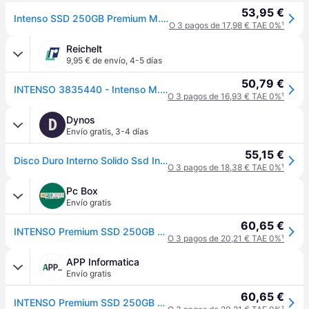
53,95 €
Intenso SSD 250GB Premium M.2 PCIe GB
O 3 pagos de 17,98 € TAE 0%
¹
Reichelt
9,95 € de envío
,
4-5 días
50,79 €
INTENSO 3835440 - Intenso M.2 SSD PCIe Premium 250 GB M.2 NVMe
O 3 pagos de 16,93 € TAE 0%
¹
Dynos
D
Envío gratis
,
3-4 días
55,15 €
Disco Duro Interno Solido Ssd Intenso 250Gb Premium Nvme
O 3 pagos de 18,38 € TAE 0%
¹
Pc Box
Envío gratis
60,65 €
INTENSO Premium SSD 250GB M.2 2100MB/s PCI Express 3.0 NVMe
O 3 pagos de 20,21 € TAE 0%
¹
APP Informatica
Envío gratis
60,65 €
INTENSO Premium SSD 250GB M.2 2100MB/s PCI Express 3.0 NVMe