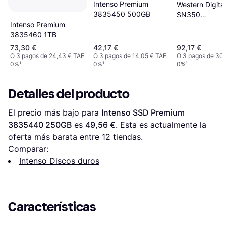
Intenso Premium
Western Digita
3835450 500GB
SN350
Intenso Premium
WDS500G2G0
3835460 1TB
500GB
73,30 €
42,17 €
92,17 €
O 3 pagos de 24,43 € TAE
O 3 pagos de 14,05 € TAE
O 3 pagos de 30,
0%
¹
0%
¹
0%
¹
Detalles del producto
El precio más bajo para 
Intenso SSD Premium 
3835440 250GB
 es 
49,56 €
. Esta es actualmente la 
oferta más barata entre 
12
 tiendas.
Comparar:
Intenso Discos duros
Características