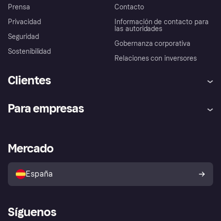
Prensa
Contacto
Privacidad
Información de contacto para
las autoridades
Seguridad
Gobernanza corporativa
Sostenibilidad
Relaciones con inversores
Clientes
Ayuda
Promesa de protección contra
Para empresas
el fraude
Inicio de sesión
Nuestra promesa
Asistencia al comerciante
Portal de desarrolladores
Klarna app
Bienestar financiero
Acceso empresas
Estado operativo
Mercado
Directorio de tiendas
Configuración de privacidad
Vende con Klarna
Plataformas y socios
Política de protección al
comprador de Klarna
Tu derecho de desistimiento
España
Reclamaciones
Síguenos