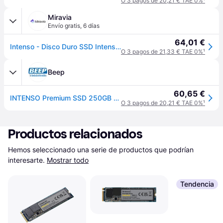
O 3 pagos de 20,21 € TAE 0%
¹
Miravia
Envío gratis
,
6 días
64,01 €
Intenso - Disco Duro SSD Intenso Premium 250GB M.2 NVMe PCIe 3.0 con lectura hasta 2100 MB/s, escritura 1100 MB/s, formato 2280 ideal para ultrabooks y PC
O 3 pagos de 21,33 € TAE 0%
¹
Beep
60,65 €
INTENSO Premium SSD 250GB M.2 2100MB/s PCI Express 3.0 NVMe
O 3 pagos de 20,21 € TAE 0%
¹
Productos relacionados
Hemos seleccionado una serie de productos que podrían 
interesarte.
Mostrar todo
Tendencia