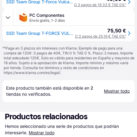
SSD Team Group T-Force Vulcan Z 256GB SATA III (520/450MB/s)
O 3 pagos de 16,33 € TAE 0%
¹
PC Componentes
Envío gratis
,
1-2 días
75,50 €
SSD Team Group T-FORCE VULCAN Z 256GB 2.5" 3D NAND SATA III 520MB/s 450MB/s
O 3 pagos de 25,16 € TAE 0%
¹
¹
*Paga en 3 plazos sin intereses con Klarna. Ejemplo de pago para una
compra de 120€: 3 pagos de 40€, TIN 0 % TAE 0 %. Plazo: 2 meses. Importe
total adeudado 120€. Solo es válido para residentes en España y mayores de
18 años. Sujeto a la aprobación de Klarna. Importe mínimo y máximo varía
por tienda. Consulta los términos y resto de condiciones en
https://www.klarna.com/es/legal/
.
Este producto también está disponible en 
2
Mostrar todo
tiendas
 no verificados.
Productos relacionados
Hemos seleccionado una serie de productos que podrían 
interesarte.
Mostrar todo