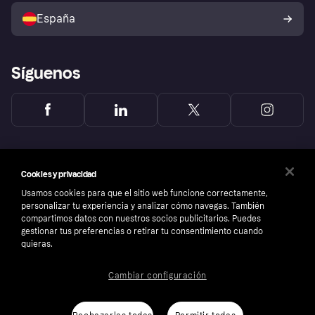
comprador de Klarna
Tu derecho de desistimiento
España
Reclamaciones
Síguenos
Cookies y privacidad
Usamos cookies para que el sitio web funcione correctamente,
personalizar tu experiencia y analizar cómo navegas. También
compartimos datos con nuestros socios publicitarios. Puedes
gestionar tus preferencias o retirar tu consentimiento cuando
quieras.
Cambiar configuración
Copyright © 2005-2026 Klarna Bank AB (publ). Sede central: Stockholm, Sweden. Todos
los derechos reservados. Klarna Bank AB (publ). Sveavägen 46, 111 34 Stockholm.
Número de empresa: 556737-0431