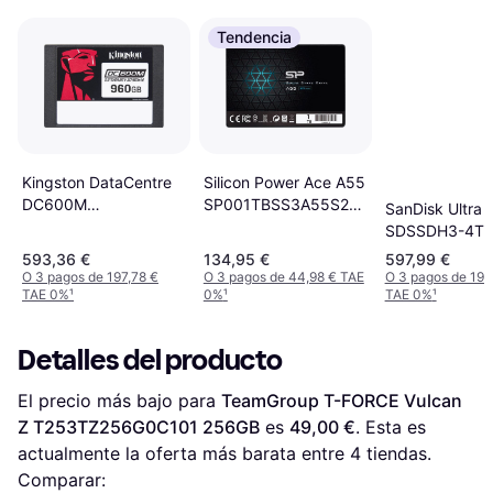
Tendencia
Silicon Power Ace A55
Kingston DataCentre
SP001TBSS3A55S25
DC600M
SanDisk Ultra
1TB
SEDC600M/960G
SDSSDH3-4T0
960GB
4TB
593,36 €
134,95 €
597,99 €
O 3 pagos de 197,78 €
O 3 pagos de 44,98 € TAE
O 3 pagos de 199
TAE 0%
¹
0%
¹
TAE 0%
¹
Detalles del producto
El precio más bajo para 
TeamGroup T-FORCE Vulcan 
Z T253TZ256G0C101 256GB
 es 
49,00 €
. Esta es 
actualmente la oferta más barata entre 
4
 tiendas.
Comparar: