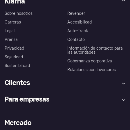
Klarna
Sobre nosotros
Revender
Carreras
Accesibilidad
Legal
Auto-Track
Prensa
Contacto
Privacidad
Información de contacto para
las autoridades
Seguridad
Gobernanza corporativa
Sostenibilidad
Relaciones con inversores
Clientes
Ayuda
Promesa de protección contra
Para empresas
el fraude
Inicio de sesión
Nuestra promesa
Asistencia al comerciante
Portal de desarrolladores
Klarna app
Bienestar financiero
Acceso empresas
Estado operativo
Mercado
Directorio de tiendas
Configuración de privacidad
Vende con Klarna
Plataformas y socios
Política de protección al