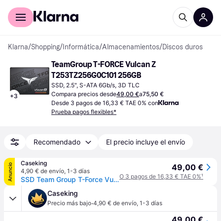
Comprar con Klarna
Para empresas
Klarna
/
Shopping
/
Informática
/
Almacenamientos
/
Discos duros
TeamGroup T-FORCE Vulcan Z 
T253TZ256G0C101 256GB
SSD, 2.5", S-ATA 6Gb/s, 3D TLC
Compara precios desde
49,00 €
a
75,50 €
+
3
Desde 3 pagos de 16,33 € TAE 0% con
Prueba pagos flexibles*
Recomendado
El precio incluye el envío
Caseking
Anuncio
49,00 €
4,90 € de envío
,
1-3 días
O 3 pagos de 16,33 € TAE 0%
¹
SSD Team Group T-Force Vulcan Z 256GB SATA III (520/450MB/s)
Caseking
·
Precio más bajo
4,90 € de envío
,
1-3 días
49,00 €