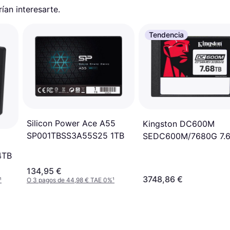
an interesarte.
Tendencia
Silicon Power Ace A55
Kingston DC600M
SP001TBSS3A55S25 1TB
SEDC600M/7680G 7.
4TB
134,95 €
3748,86 €
¹
O 3 pagos de 44,98 € TAE 0%
¹