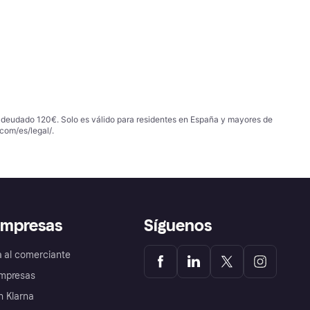
 adeudado 120€. Solo es válido para residentes en España y mayores de
com/es/legal/
.
empresas
Síguenos
a al comerciante
mpresas
 Klarna