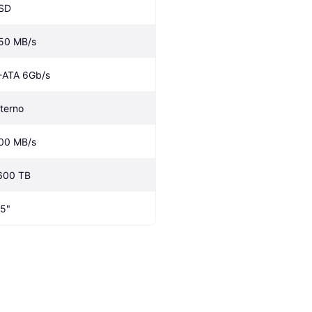
SD
50 MB/s
-ATA 6Gb/s
nterno
00 MB/s
600 TB
.5"