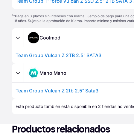
Team Group T-Force Vulcan Z SSD 2.5" 2TB SATA 
¹
*Paga en 3 plazos sin intereses con Klarna. Ejemplo de pago para una c
18 años. Sujeto a la aprobación de Klarna. Importe mínimo y máximo varí
Coolmod
Team Group Vulcan Z 2TB 2.5" SATA3
Mano Mano
Team Group Vulcan Z 2tb 2.5" Sata3
Este producto también está disponible en 
2
tiendas
 no verif
Productos relacionados