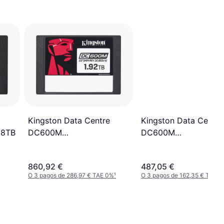
Kingston Data Centre
Kingston Data Centre
DC600M
DC600M
68TB
SEDC600M/1920G 1.92TB
SEDC600M/480G 48
860,92 €
487,05 €
O 3 pagos de 286,97 € TAE 0%
¹
O 3 pagos de 162,35 € TAE 0