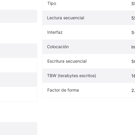
Tipo
S
Lectura secuencial
5
Interfaz
S
Colocación
I
Escritura secuencial
5
TBW (terabytes escritos)
1
Factor de forma
2