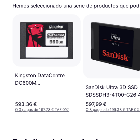
Hemos seleccionado una serie de productos que podrí
Kingston DataCentre
DC600M
SanDisk Ultra 3D SSD
SEDC600M/960G 960GB
SDSSDH3-4T00-G26 
593,36 €
597,99 €
O 3 pagos de 197,78 € TAE 0%
¹
O 3 pagos de 199,33 € TAE 0%