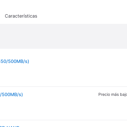
o
Características
(550/500MB/s)
0/500MB/s)
Precio más baj