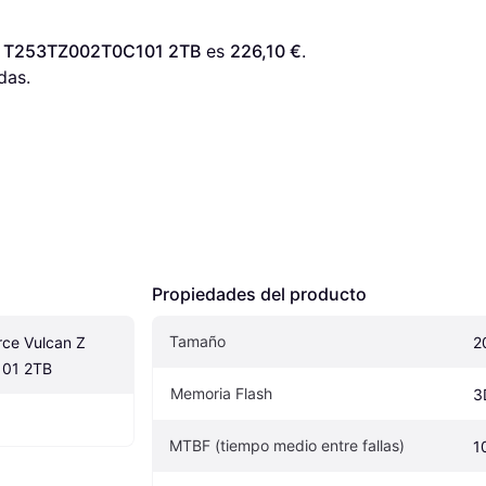
Z T253TZ002T0C101 2TB
 es 
226,10 €
. 
das.
Propiedades del producto
Tamaño
ce Vulcan Z 
2
01 2TB
Memoria Flash
3
MTBF (tiempo medio entre fallas)
1