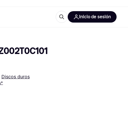
Inicio de sesión
Más información
les de oficina
Qué es Klarna?
Z002T0C101 
 
Discos duros
s*
las categorías