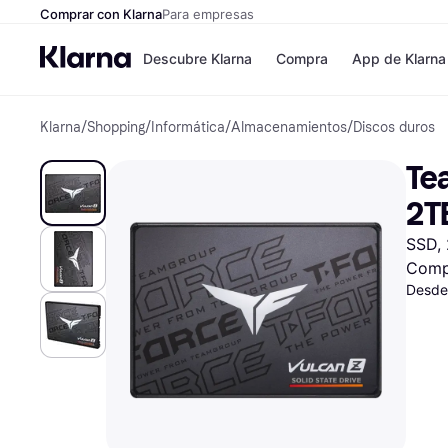
Comprar con Klarna
Para empresas
Descubre Klarna
Compra
App de Klarna
Klarna
/
Shopping
/
Informática
/
Almacenamientos
/
Discos duros
Formas de pag
Tiendas
Formas de pago
MediaMarkt
Te
Paga ahora
Shein
Paga en 3 plazos
Zalando Priv
2T
Paga en 30 días
Zara
Financiación
JD Sports
SSD, 
Klarna en Apple 
Comp
Desde
Directorio de tie