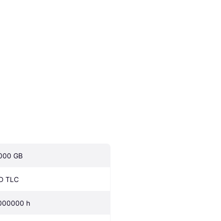
000 GB
D TLC
000000 h