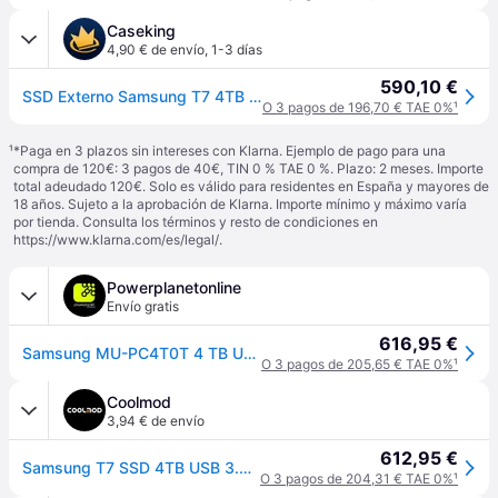
Caseking
4,90 € de envío
,
1-3 días
590,10 €
SSD Externo Samsung T7 4TB USB3.2 Gen2 Negro
O 3 pagos de 196,70 € TAE 0%
¹
¹
*Paga en 3 plazos sin intereses con Klarna. Ejemplo de pago para una
compra de 120€: 3 pagos de 40€, TIN 0 % TAE 0 %. Plazo: 2 meses. Importe
total adeudado 120€. Solo es válido para residentes en España y mayores de
18 años. Sujeto a la aprobación de Klarna. Importe mínimo y máximo varía
por tienda. Consulta los términos y resto de condiciones en
https://www.klarna.com/es/legal/
.
Powerplanetonline
Envío gratis
616,95 €
Samsung MU-PC4T0T 4 TB USB Tipo C 3.2 Gen 2 Gris, Titanio
O 3 pagos de 205,65 € TAE 0%
¹
Coolmod
3,94 € de envío
612,95 €
Samsung T7 SSD 4TB USB 3.2 Gris
O 3 pagos de 204,31 € TAE 0%
¹