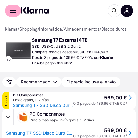
Comprar con Klarna
Para empresas
Klarna
/
Shopping
/
Informática
/
Almacenamientos
/
Discos duros
Samsung T7 External 4TB
SSD, USB-C, USB 3.2 Gen 2
Compara precios desde
569,00 €
a
1164,50 €
Desde 3 pagos de 189,66 € TAE 0% con
+
2
Prueba pagos flexibles*
Recomendado
El precio incluye el envío
PC Componentes
Anuncio
569,00 €
Envío gratis
,
1-2 días
O 3 pagos de 189,66 € TAE 0%
¹
Samsung T7 SSD Disco Duro Externo 4TB USB 3.2 Gris Carbón
PC Componentes
·
Precio más bajo
Envío gratis
,
1-2 días
569,00 €
Samsung T7 SSD Disco Duro Externo 4TB USB 3.2 Gris Carbón
O 3 pagos de 189,66 € TAE 0%
¹