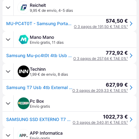
Reichelt
9,95 € de envío
,
4-5 días
574,50 €
MU-PC4T0T - Samsung Portable SSD T7 grau 4 TB
O 3 pagos de 191,50 € TAE 0%
¹
Mano Mano
Envío gratis
,
11 días
772,92 €
Samsung Mu-pc4t0t 4tb Usb Tipo-c 3.2 Gen 2 (3.1 Gen 2) Gris, Titanio
O 3 pagos de 257,64 € TAE 0%
¹
Techinn
1,99 € de envío
,
8 días
627,99 €
Samsung T7 Usb 4tb External Ssd Negro
O 3 pagos de 209,33 € TAE 0%
¹
Pc Box
Envío gratis
1022,73 €
SAMSUNG SSD EXTERNO T7 USB GRIS 4TB
O 3 pagos de 340,91 € TAE 0%
¹
APP Informatica
Envío gratis