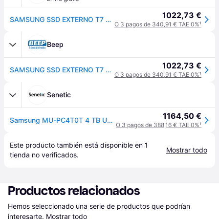
1022,73 €
SAMSUNG SSD EXTERNO T7 USB GRIS 4TB
O 3 pagos de 340,91 € TAE 0%
¹
Beep
1022,73 €
SAMSUNG SSD EXTERNO T7 USB GRIS 4TB
O 3 pagos de 340,91 € TAE 0%
¹
Senetic
1164,50 €
Samsung MU-PC4T0T 4 TB USB Tipo C 3.2 Gen 2 (3.1 Gen 2) MU-PC4T0T/WW
O 3 pagos de 388,16 € TAE 0%
¹
Este producto también está disponible en 
1
Mostrar todo
tienda
 no verificados.
Productos relacionados
Hemos seleccionado una serie de productos que podrían 
interesarte.
Mostrar todo