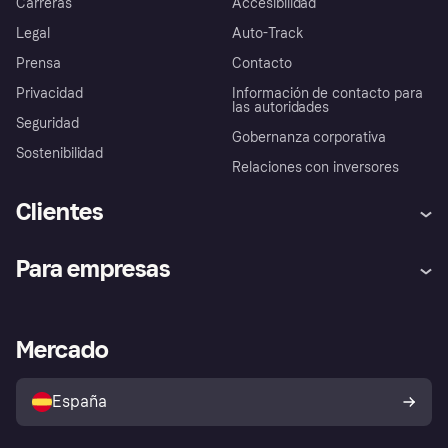
Carreras
Accesibilidad
Legal
Auto-Track
Prensa
Contacto
Privacidad
Información de contacto para
las autoridades
Seguridad
Gobernanza corporativa
Sostenibilidad
Relaciones con inversores
Clientes
Ayuda
Promesa de protección contra
Para empresas
el fraude
Inicio de sesión
Nuestra promesa
Asistencia al comerciante
Portal de desarrolladores
Klarna app
Bienestar financiero
Acceso empresas
Estado operativo
Mercado
Directorio de tiendas
Configuración de privacidad
Vende con Klarna
Plataformas y socios
Política de protección al
comprador de Klarna
Tu derecho de desistimiento
España
Reclamaciones