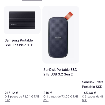
Samsung Portable
SSD T7 Shield 1TB
USB 3.2 Gen 2
SanDisk Portable SSD
2TB USB 3.2 Gen 2
SanDisk Extre
Portable SSD 
500GB
216,12 €
219 €
145,60 €
O 3 pagos de 72,04 € TAE
O 3 pagos de 73,00 € TAE
O 3 pagos de 48,
0%
¹
0%
¹
0%
¹