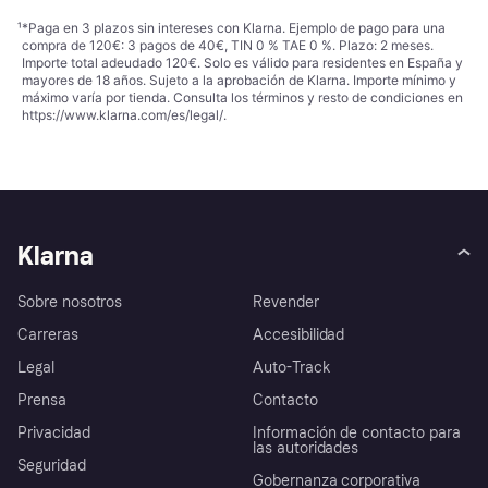
¹
*Paga en 3 plazos sin intereses con Klarna. Ejemplo de pago para una
compra de 120€: 3 pagos de 40€, TIN 0 % TAE 0 %. Plazo: 2 meses.
Importe total adeudado 120€. Solo es válido para residentes en España y
mayores de 18 años. Sujeto a la aprobación de Klarna. Importe mínimo y
máximo varía por tienda. Consulta los términos y resto de condiciones en
https://www.klarna.com/es/legal/
.
Klarna
Sobre nosotros
Revender
Carreras
Accesibilidad
Legal
Auto-Track
Prensa
Contacto
Privacidad
Información de contacto para
las autoridades
Seguridad
Gobernanza corporativa