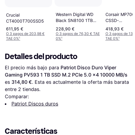
Corsair MP700
Western Digital WD
Crucial
CSSD-
Black SN8100 1TB
CT4000T700SSD5
F2000GBMP7
M.2 NVMe Bare Drive
611,95 €
228,90 €
418,93 €
2TB
O 3 pagos de 203,98 €
O 3 pagos de 76,30 € TAE
O 3 pagos de 139
TAE 0%
¹
0%
¹
TAE 0%
¹
Detalles del producto
El precio más bajo para 
Patriot Disco Duro Viper 
Gaming PV593 1 TB SSD M.2 PCIe 5.0 x4 10000 MB/s
es 
314,80 €
. Esta es actualmente la oferta más barata 
entre 
2
 tiendas.
Comparar:
Patriot Discos duros
Características