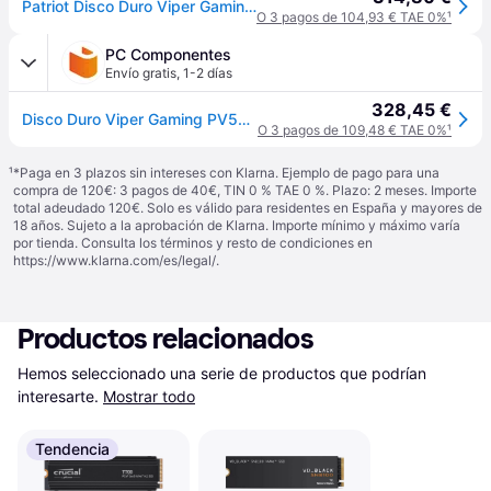
Patriot Disco Duro Viper Gaming Pv593 1 Tb Ssd M.2 Pcie 5.0 X4 10000 Mb/s Sin Disipador
O 3 pagos de 104,93 € TAE 0%
¹
PC Componentes
Envío gratis
,
1-2 días
328,45 €
Disco Duro Viper Gaming PV593 1 TB SSD M.2 PCIe 5.0 x4 10000 MB/s Sin Disipador
O 3 pagos de 109,48 € TAE 0%
¹
¹
*Paga en 3 plazos sin intereses con Klarna. Ejemplo de pago para una
compra de 120€: 3 pagos de 40€, TIN 0 % TAE 0 %. Plazo: 2 meses. Importe
total adeudado 120€. Solo es válido para residentes en España y mayores de
18 años. Sujeto a la aprobación de Klarna. Importe mínimo y máximo varía
por tienda. Consulta los términos y resto de condiciones en
https://www.klarna.com/es/legal/
.
Productos relacionados
Hemos seleccionado una serie de productos que podrían 
interesarte.
Mostrar todo
Tendencia