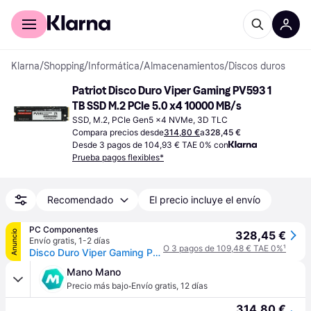
Comprar con Klarna
Para empresas
Klarna
/
Shopping
/
Informática
/
Almacenamientos
/
Discos duros
Patriot Disco Duro Viper Gaming PV593 1 
TB SSD M.2 PCIe 5.0 x4 10000 MB/s
SSD, M.2, PCIe Gen5 x4 NVMe, 3D TLC
Compara precios desde
314,80 €
a
328,45 €
Desde 3 pagos de 104,93 € TAE 0% con
Prueba pagos flexibles*
Recomendado
El precio incluye el envío
PC Componentes
Anuncio
328,45 €
Envío gratis
,
1-2 días
O 3 pagos de 109,48 € TAE 0%
¹
Disco Duro Viper Gaming PV593 1 TB SSD M.2 PCIe 5.0 x4 10000 MB/s Sin Disipador
Mano Mano
·
Precio más bajo
Envío gratis
,
12 días
314,80 €