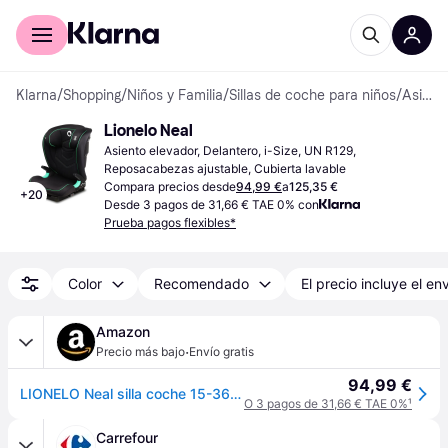
Comprar con Klarna
Para empresas
Klarna
/
Shopping
/
Niños y Familia
/
Sillas de coche para niños
/
Asientos elevadores
Lionelo Neal
Asiento elevador, Delantero, i-Size, UN R129, 
Reposacabezas ajustable, Cubierta lavable
Compara precios desde
94,99 €
a
125,35 €
+
20
Desde 3 pagos de 31,66 € TAE 0% con
Prueba pagos flexibles*
Color
Recomendado
El precio incluye el en
Amazon
·
Precio más bajo
Envío gratis
94,99 €
LIONELO Neal silla coche 15-36 kg grupo 2 3 Isofix i-Size protección lateral respaldo ajustable en 3-posiciones altura del reposacabezas ajustable sistema de ventilación
O 3 pagos de 31,66 € TAE 0%
¹
Carrefour