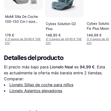
MoMi Silla De Coche
100-150 Cm I-size
Cybex Solution
Cybex Solution G2
Mei Gris
Fix Plus Moon 
Plus
179 €
148,95 €
149,99 €
O 3 pagos de 59,66 € TAE
O 3 pagos de 49,65 € TAE
O 3 pagos de 49,
0%
¹
0%
¹
0%
¹
Detalles del producto
El precio más bajo para 
Lionelo Neal
 es 
94,99 €
. Esta 
es actualmente la oferta más barata entre 
2
 tiendas.
Comparar:
Lionelo Sillas de coche para niños
Lionelo Asientos elevadores