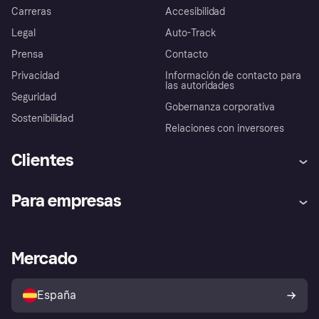
Carreras
Accesibilidad
Legal
Auto-Track
Prensa
Contacto
Privacidad
Información de contacto para
las autoridades
Seguridad
Gobernanza corporativa
Sostenibilidad
Relaciones con inversores
Clientes
Ayuda
Promesa de protección contra
Para empresas
el fraude
Inicio de sesión
Nuestra promesa
Asistencia al comerciante
Portal de desarrolladores
Klarna app
Bienestar financiero
Acceso empresas
Estado operativo
Mercado
Directorio de tiendas
Configuración de privacidad
Vende con Klarna
Plataformas y socios
Política de protección al
comprador de Klarna
Tu derecho de desistimiento
España
Reclamaciones