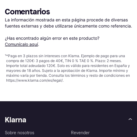
Comentarios
La información mostrada en esta página procede de diversas 
fuentes externas y debe utilizarse únicamente como referencia.

¿Has encontrado algún error en este producto? 
Comunícalo aquí
.
¹
*Paga en 3 plazos sin intereses con Klarna. Ejemplo de pago para una
compra de 120€: 3 pagos de 40€, TIN 0 % TAE 0 %. Plazo: 2 meses.
Importe total adeudado 120€. Solo es válido para residentes en España y
mayores de 18 años. Sujeto a la aprobación de Klarna. Importe mínimo y
máximo varía por tienda. Consulta los términos y resto de condiciones en
https://www.klarna.com/es/legal/
.
Klarna
Sobre nosotros
Revender