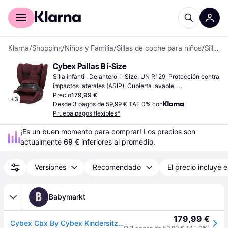
Comprar con Klarna
Para empresas
Klarna
/
Shopping
/
Niños y Familia
/
Sillas de coche para niños
/
Sillas infantiles
Cybex Pallas B i-Size
Silla infantil, Delantero, i-Size, UN R129, Protección contra 
impactos laterales (ASIP), Cubierta lavable, 
Reposacabezas ajustable
Precio
179,99 €
+
3
Desde 3 pagos de 59,99 € TAE 0% con
Prueba pagos flexibles*
¡Es un buen momento para comprar! Los precios son 
actualmente 
69 €
 inferiores al promedio.
Versiones
Recomendado
El precio incluye e
B
Babymarkt
179,99 €
Cybex Cbx By Cybex Kindersitz Pallas B - rot