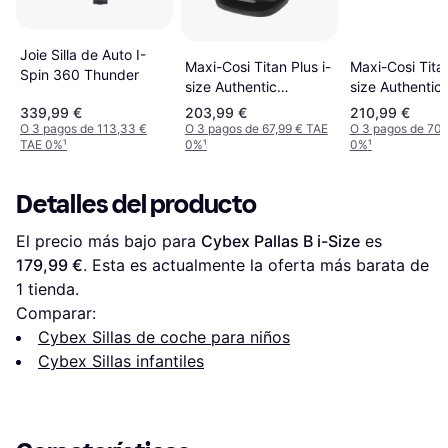
Joie Silla de Auto I-
Maxi-Cosi Titan
Maxi-Cosi Titan Plus i-
Spin 360 Thunder
size Authentic
size Authentic
Graphite
339,99 €
203,99 €
210,99 €
O 3 pagos de 113,33 €
O 3 pagos de 67,99 € TAE
O 3 pagos de 70,
TAE 0%
¹
0%
¹
0%
¹
Detalles del producto
El precio más bajo para 
Cybex Pallas B i-Size
 es 
179,99 €
. Esta es actualmente la oferta más barata de 
1 tienda.
Comparar:
Cybex Sillas de coche para niños
Cybex Sillas infantiles