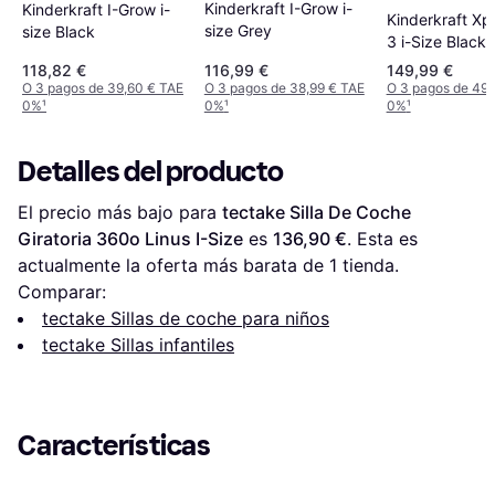
Kinderkraft I-Grow i-
Kinderkraft I-Grow i-
Kinderkraft Xp
size Grey
size Black
3 i-Size Black
118,82 €
116,99 €
149,99 €
O 3 pagos de 39,60 € TAE
O 3 pagos de 38,99 € TAE
O 3 pagos de 49,
0%
¹
0%
¹
0%
¹
Detalles del producto
El precio más bajo para 
tectake Silla De Coche 
Giratoria 360o Linus I-Size
 es 
136,90 €
. Esta es 
actualmente la oferta más barata de 1 tienda.
Comparar:
tectake Sillas de coche para niños
tectake Sillas infantiles
Características