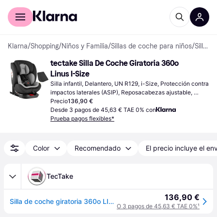
Comprar con Klarna
Para empresas
Klarna
/
Shopping
/
Niños y Familia
/
Sillas de coche para niños
/
Sillas infantiles
tectake Silla De Coche Giratoria 360o 
Linus I-Size
Silla infantil, Delantero, UN R129, i-Size, Protección contra 
impactos laterales (ASIP), Reposacabezas ajustable, 
Cubierta lavable
Precio
136,90 €
Desde 3 pagos de 45,63 € TAE 0% con
Prueba pagos flexibles*
Color
Recomendado
El precio incluye el en
TecTake
136,90 €
Silla de coche giratoria 360o LINUS, homologada i-Size con ISOFIX - gris claro/negro | tectake
O 3 pagos de 45,63 € TAE 0%
¹