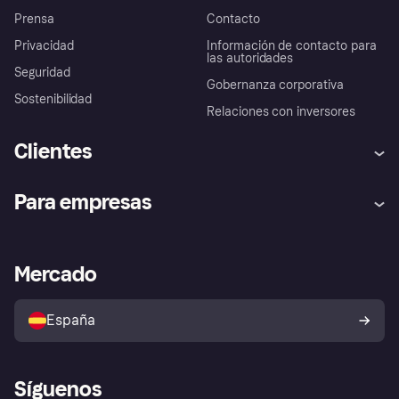
Prensa
Contacto
Privacidad
Información de contacto para
las autoridades
Seguridad
Gobernanza corporativa
Sostenibilidad
Relaciones con inversores
Clientes
Ayuda
Promesa de protección contra
Para empresas
el fraude
Inicio de sesión
Nuestra promesa
Asistencia al comerciante
Portal de desarrolladores
Klarna app
Bienestar financiero
Acceso empresas
Estado operativo
Mercado
Directorio de tiendas
Configuración de privacidad
Vende con Klarna
Plataformas y socios
Política de protección al
comprador de Klarna
Tu derecho de desistimiento
España
Reclamaciones
Síguenos