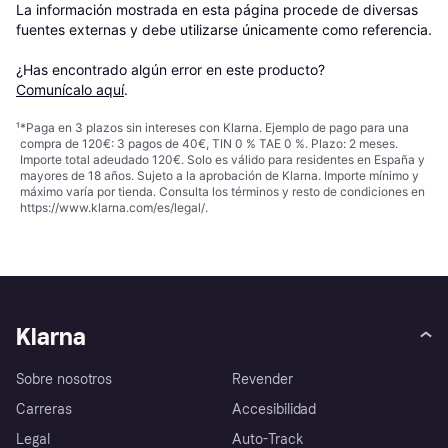
La información mostrada en esta página procede de diversas 
fuentes externas y debe utilizarse únicamente como referencia.

¿Has encontrado algún error en este producto? 
Comunícalo aquí
.
¹
*Paga en 3 plazos sin intereses con Klarna. Ejemplo de pago para una
compra de 120€: 3 pagos de 40€, TIN 0 % TAE 0 %. Plazo: 2 meses.
Importe total adeudado 120€. Solo es válido para residentes en España y
mayores de 18 años. Sujeto a la aprobación de Klarna. Importe mínimo y
máximo varía por tienda. Consulta los términos y resto de condiciones en
https://www.klarna.com/es/legal/
.
Klarna
Sobre nosotros
Revender
Carreras
Accesibilidad
Legal
Auto-Track