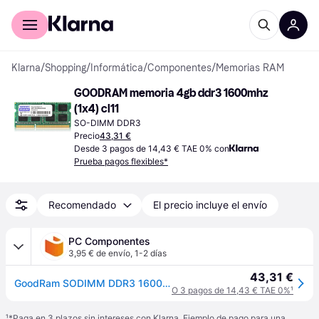
Comprar con Klarna
Para empresas
Klarna
/
Shopping
/
Informática
/
Componentes
/
Memorias RAM
GOODRAM memoria 4gb ddr3 1600mhz 
(1x4) cl11
SO-DIMM DDR3
Precio
43,31 €
Desde 3 pagos de 14,43 € TAE 0% con
Prueba pagos flexibles*
Recomendado
El precio incluye el envío
PC Componentes
3,95 € de envío
,
1-2 días
43,31 €
GoodRam SODIMM DDR3 1600MHz PC3-12800 4GB CL11
O 3 pagos de 14,43 € TAE 0%
¹
¹
*Paga en 3 plazos sin intereses con Klarna. Ejemplo de pago para una