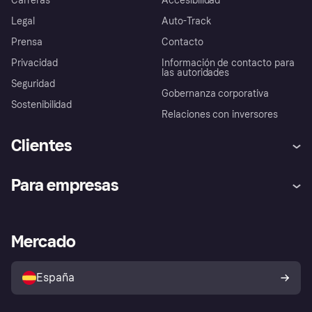
Carreras
Accesibilidad
Legal
Auto-Track
Prensa
Contacto
Privacidad
Información de contacto para
las autoridades
Seguridad
Gobernanza corporativa
Sostenibilidad
Relaciones con inversores
Clientes
Ayuda
Promesa de protección contra
Para empresas
el fraude
Inicio de sesión
Nuestra promesa
Asistencia al comerciante
Portal de desarrolladores
Klarna app
Bienestar financiero
Acceso empresas
Estado operativo
Mercado
Directorio de tiendas
Configuración de privacidad
Vende con Klarna
Plataformas y socios
Política de protección al
comprador de Klarna
Tu derecho de desistimiento
España
Reclamaciones