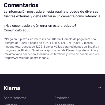
Comentarios
La información mostrada en esta página procede de diversas 
fuentes externas y debe utilizarse únicamente como referencia.

¿Has encontrado algún error en este producto? 
Comunícalo aquí
.
¹
*Paga en 3 plazos sin intereses con Klarna. Ejemplo de pago para una
compra de 120€: 3 pagos de 40€, TIN 0 % TAE 0 %. Plazo: 2 meses.
Importe total adeudado 120€. Solo es válido para residentes en España y
mayores de 18 años. Sujeto a la aprobación de Klarna. Importe mínimo y
máximo varía por tienda. Consulta los términos y resto de condiciones en
https://www.klarna.com/es/legal/
.
Klarna
Sobre nosotros
Revender