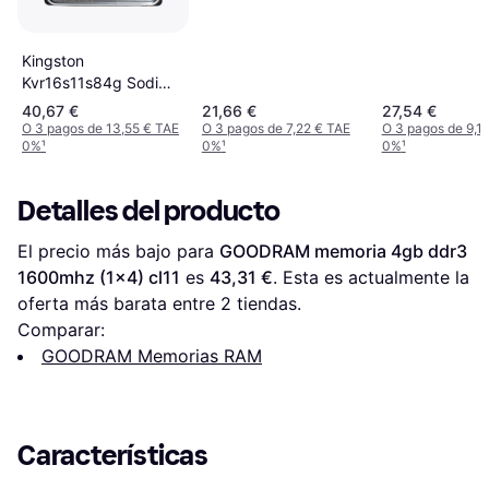
MHz
Kingston
Kvr16s11s84g Sodim
Ddr3 4gb 1600mhz Sr
40,67 €
21,66 €
27,54 €
O 3 pagos de 13,55 € TAE
O 3 pagos de 7,22 € TAE
O 3 pagos de 9,1
0%
¹
0%
¹
0%
¹
Detalles del producto
El precio más bajo para 
GOODRAM memoria 4gb ddr3 
1600mhz (1x4) cl11
 es 
43,31 €
. Esta es actualmente la 
oferta más barata entre 
2
 tiendas.
Comparar:
GOODRAM Memorias RAM
Características