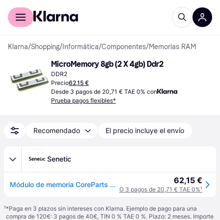
Comprar con Klarna
Para empresas
Klarna
/
Shopping
/
Informática
/
Componentes
/
Memorias RAM
MicroMemory 8gb (2 X 4gb) Ddr2
DDR2
Precio
62,15 €
Desde 3 pagos de 20,71 € TAE 0% con
Prueba pagos flexibles*
Recomendado
El precio incluye el envío
Senetic
62,15 €
Módulo de memoria CoreParts MMA8221/8GB 2 x 4 GB DDR2 ECC MMA8221/8GB
O 3 pagos de 20,71 € TAE 0%
¹
¹
*Paga en 3 plazos sin intereses con Klarna. Ejemplo de pago para una
compra de 120€: 3 pagos de 40€, TIN 0 % TAE 0 %. Plazo: 2 meses. Importe