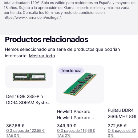
total adeudado 120€. Solo es válido para residentes en España y mayores de
18 años. Sujeto a la aprobación de Klarna. Importe mínimo y máximo varía
por tienda. Consulta los términos y resto de condiciones en
https://www.klarna.com/es/legal/
.
Productos relacionados
Hemos seleccionado una serie de productos que podrían 
interesarte.
Mostrar todo
Tendencia
Dell 16GB 288-Pin
DDR4 SDRAM System
Specific Memory
Fujitsu DDR4
Hewlett Packard
2666MHz 8GB
Hewlett Packard
(S26361-F390
Enterprise 16GB
367,66 €
349,99 €
272,55 €
L715)
DDR4-2400 16GB
O 3 pagos de 122,55 €
O 3 pagos de 116,66 €
O 3 pagos de 90,
TAE 0%
¹
TAE 0%
¹
0%
¹
DDR