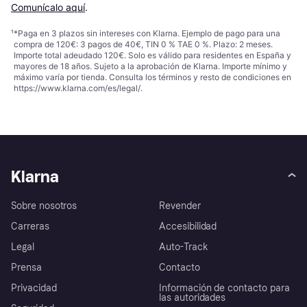
Comunícalo aquí
.
¹
*Paga en 3 plazos sin intereses con Klarna. Ejemplo de pago para una
compra de 120€: 3 pagos de 40€, TIN 0 % TAE 0 %. Plazo: 2 meses.
Importe total adeudado 120€. Solo es válido para residentes en España y
mayores de 18 años. Sujeto a la aprobación de Klarna. Importe mínimo y
máximo varía por tienda. Consulta los términos y resto de condiciones en
https://www.klarna.com/es/legal/
.
Klarna
Sobre nosotros
Revender
Carreras
Accesibilidad
Legal
Auto-Track
Prensa
Contacto
Privacidad
Información de contacto para
las autoridades