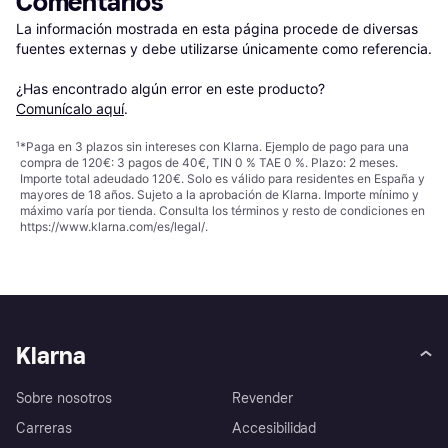
Comentarios
La información mostrada en esta página procede de diversas 
fuentes externas y debe utilizarse únicamente como referencia.

¿Has encontrado algún error en este producto? 
Comunícalo aquí
.
¹
*Paga en 3 plazos sin intereses con Klarna. Ejemplo de pago para una
compra de 120€: 3 pagos de 40€, TIN 0 % TAE 0 %. Plazo: 2 meses.
Importe total adeudado 120€. Solo es válido para residentes en España y
mayores de 18 años. Sujeto a la aprobación de Klarna. Importe mínimo y
máximo varía por tienda. Consulta los términos y resto de condiciones en
https://www.klarna.com/es/legal/
.
Klarna
Sobre nosotros
Revender
Carreras
Accesibilidad