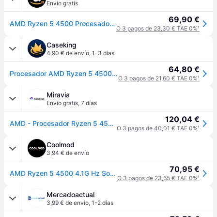
Envío gratis
69,90 €
AMD Ryzen 5 4500 Procesador (6 núcleos/12 Threads, 65W TDP, Socket AM4, 11MB Caché, Reloj de aumento máx. hasta 4.1 GHz,con ventilador Wraith Stealh)
O 3 pagos de 23,30 € TAE 0%
¹
Caseking
4,90 € de envío
,
1-3 días
64,80 €
Procesador AMD Ryzen 5 4500 6-Core (3.6GHz-4.1GHz) 11MB AM4
O 3 pagos de 21,60 € TAE 0%
¹
Miravia
Envío gratis
,
7 días
120,04 €
AMD - Procesador Ryzen 5 4500 AM4 BOX 100-100000644BOX con 6 núcleos y 12 hilos, frecuencia turbo hasta 4.1 GHz, litografía 7 nm y caché L3 de 8 MB
O 3 pagos de 40,01 € TAE 0%
¹
Coolmod
3,94 € de envío
70,95 €
AMD Ryzen 5 4500 4.1G Hz Socket AM4 Boxed
O 3 pagos de 23,65 € TAE 0%
¹
Mercadoactual
3,99 € de envío
,
1-2 días