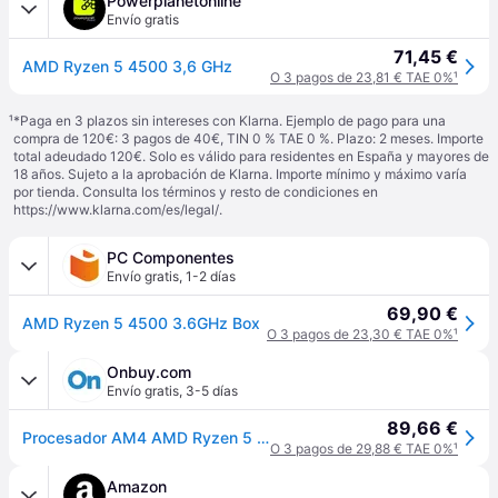
Powerplanetonline
Envío gratis
71,45 €
AMD Ryzen 5 4500 3,6 GHz
O 3 pagos de 23,81 € TAE 0%
¹
¹
*Paga en 3 plazos sin intereses con Klarna. Ejemplo de pago para una
compra de 120€: 3 pagos de 40€, TIN 0 % TAE 0 %. Plazo: 2 meses. Importe
total adeudado 120€. Solo es válido para residentes en España y mayores de
18 años. Sujeto a la aprobación de Klarna. Importe mínimo y máximo varía
por tienda. Consulta los términos y resto de condiciones en
https://www.klarna.com/es/legal/
.
PC Componentes
Envío gratis
,
1-2 días
69,90 €
AMD Ryzen 5 4500 3.6GHz Box
O 3 pagos de 23,30 € TAE 0%
¹
Onbuy.com
Envío gratis
,
3-5 días
89,66 €
Procesador AM4 AMD Ryzen 5 4500 de seis núcleos a 3,6 GHz
O 3 pagos de 29,88 € TAE 0%
¹
Amazon