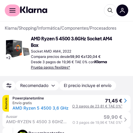
Comprar con Klarna
Para empresas
Klarna
/
Shopping
/
Informática
/
Componentes
/
Procesadores
AMD Ryzen 5 4500 3.6GHz Socket AM4 
Box
Socket AMD AM4, 2022
Compara precios desde
59,90 €
a
120,04 €
+
2
Desde 3 pagos de 19,96 € TAE 0% con
Prueba pagos flexibles*
Recomendado
El precio incluye el envío
Powerplanetonline
Anuncio
71,45 €
Envío gratis
O 3 pagos de 23,81 € TAE 0%
¹
AMD Ryzen 5 4500 3,6 GHz
59,90 €
Aussar
AMD-RYZEN 5 4500 3 6GHZ Box
O 3 pagos de 19,96 € TAE 0%
¹