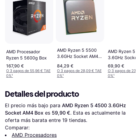
AMD Ryzen 5 5500
AMD Ryzen 5 
AMD Procesador
3.6GHz Socket AM4
3.6GHz Socke
Ryzen 5 5600g Box
Tray
Box
167,90 €
84,29 €
69,90 €
O 3 pagos de 55,96 € TAE
O 3 pagos de 28,09 € TAE
O 3 pagos de 23,
0%
¹
0%
¹
0%
¹
Detalles del producto
El precio más bajo para 
AMD Ryzen 5 4500 3.6GHz 
Socket AM4 Box
 es 
59,90 €
. Esta es actualmente la 
oferta más barata entre 
19
 tiendas.
Comparar:
AMD Procesadores