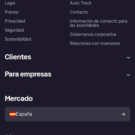
Legal
Auto-Track
Prensa
Contacto
Privacidad
Información de contacto para
las autoridades
Seguridad
Gobernanza corporativa
Sostenibilidad
Relaciones con inversores
Clientes
Ayuda
Promesa de protección contra
Para empresas
el fraude
Inicio de sesión
Nuestra promesa
Asistencia al comerciante
Portal de desarrolladores
Klarna app
Bienestar financiero
Acceso empresas
Estado operativo
Mercado
Directorio de tiendas
Configuración de privacidad
Vende con Klarna
Plataformas y socios
Política de protección al
comprador de Klarna
Tu derecho de desistimiento
España
Reclamaciones