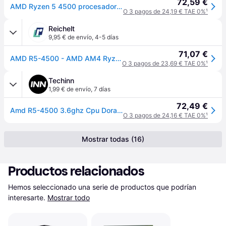
72,59 €
AMD Ryzen 5 4500 procesador 3,6 GHz 8 MB L3 Caja
O 3 pagos de 24,19 € TAE 0%
¹
Reichelt
9,95 € de envío
,
4-5 días
71,07 €
AMD R5-4500 - AMD AM4 Ryzen 5 4500, 6 x 3,60 GHz, en caja
O 3 pagos de 23,69 € TAE 0%
¹
Techinn
1,99 € de envío
,
7 días
72,49 €
Amd R5-4500 3.6ghz Cpu Dorado
O 3 pagos de 24,16 € TAE 0%
¹
Mostrar todas (16)
Productos relacionados
Hemos seleccionado una serie de productos que podrían 
interesarte.
Mostrar todo