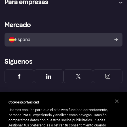
Para empresas
el fraude
Inicio de sesión
Nuestra promesa
Asistencia al comerciante
Portal de desarrolladores
Klarna app
Bienestar financiero
Acceso empresas
Estado operativo
Mercado
Directorio de tiendas
Configuración de privacidad
Vende con Klarna
Plataformas y socios
Política de protección al
comprador de Klarna
Tu derecho de desistimiento
España
Reclamaciones
Síguenos
Cookies y privacidad
Usamos cookies para que el sitio web funcione correctamente,
personalizar tu experiencia y analizar cómo navegas. También
compartimos datos con nuestros socios publicitarios. Puedes
gestionar tus preferencias o retirar tu consentimiento cuando