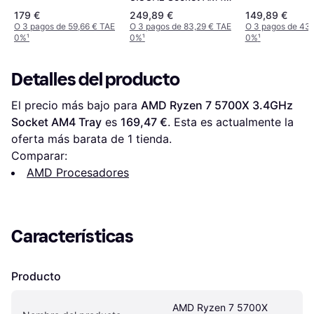
Box
179 €
249,89 €
149,89 €
O 3 pagos de 59,66 € TAE
O 3 pagos de 83,29 € TAE
O 3 pagos de 43,
0%
¹
0%
¹
0%
¹
Detalles del producto
El precio más bajo para 
AMD Ryzen 7 5700X 3.4GHz 
Socket AM4 Tray
 es 
169,47 €
. Esta es actualmente la 
oferta más barata de 1 tienda.
Comparar:
AMD Procesadores
Características
Producto
AMD Ryzen 7 5700X 