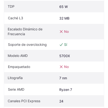
TDP
65 W
Caché L3
32 MB
Escalado Dinámico de 
No
Frecuencia
Soporte de overclocking
Sí
Modelo AMD
5700X
Empaquetado
No
Litografía
7 nm
Serie AMD
Ryzen 7
Canales PCI Express
24