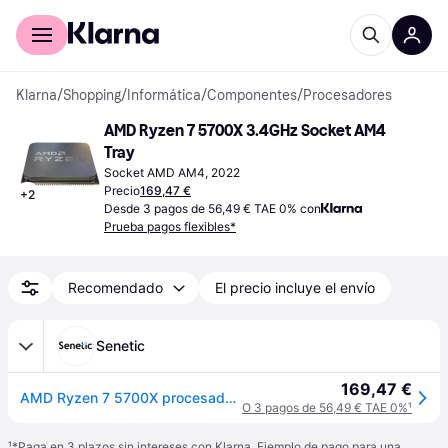
Comprar con Klarna
Para empresas
Klarna
/
Shopping
/
Informática
/
Componentes
/
Procesadores
AMD Ryzen 7 5700X 3.4GHz Socket AM4 
Tray
Socket AMD AM4, 2022
Precio
169,47 €
+
2
Desde 3 pagos de 56,49 € TAE 0% con
Prueba pagos flexibles*
Recomendado
El precio incluye el envío
Senetic
169,47 €
AMD Ryzen 7 5700X procesador 3,4 GHz 32 MB L3 Bandeja 100-000000926
O 3 pagos de 56,49 € TAE 0%
¹
¹
*Paga en 3 plazos sin intereses con Klarna. Ejemplo de pago para una