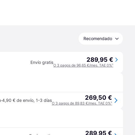
Recomendado
289,95 €
Envío gratis
O 3 pagos de 96,65 €/mes. TAE 0%
¹
269,50 €
·
o
4,90 € de envío
,
1-3 días
O 3 pagos de 89,83 €/mes. TAE 0%
¹
289,95 €