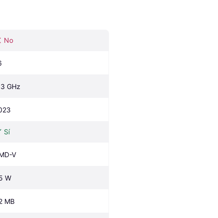
No
6
.3 GHz
023
Sí
MD-V
5 W
2 MB