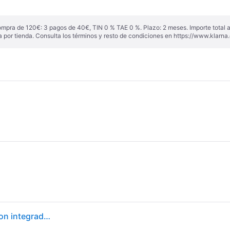
ompra de 120€: 3 pagos de 40€, TIN 0 % TAE 0 %. Plazo: 2 meses. Importe total
a por tienda. Consulta los términos y resto de condiciones en
https://www.klarna.
AMD Ryzen 7 7700 Procesador (tarjeta gráfica Radeon integrada, 8 núcleos/16 threads, 65W TDP, Socket AM5,40MB Caché, Reloj de aumento máx. hasta 5.3 GHz, con ventilador Wraith Prism)