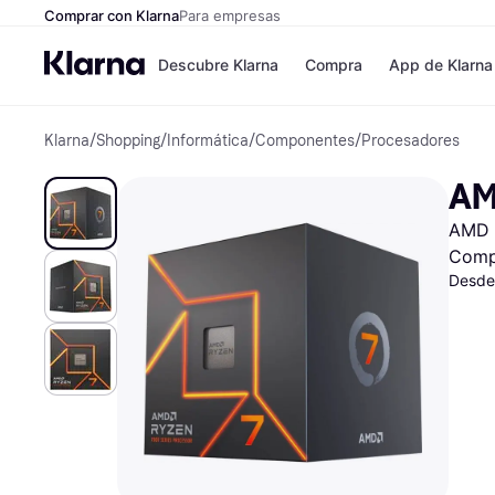
Comprar con Klarna
Para empresas
Descubre Klarna
Compra
App de Klarna
Klarna
/
Shopping
/
Informática
/
Componentes
/
Procesadores
Formas de pag
Tiendas
Formas de pago
MediaMarkt
AM
Paga ahora
Shein
Paga en 3 plazos
Zalando Priv
AMD 
Paga en 30 días
Zara
Financiación
JD Sports
Comp
Klarna en Apple 
Desde
Directorio de tie