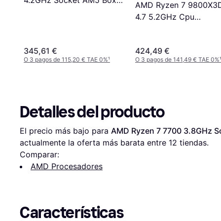
4.2GHz Socket AM5 Box
AMD Ryzen 7 9800X3
without Cooler
4.7 5.2GHz Cpu
Transparente
345,61 €
424,49 €
O 3 pagos de 115,20 € TAE 0%
¹
O 3 pagos de 141,49 € TAE 0%
Detalles del producto
El precio más bajo para 
AMD Ryzen 7 7700 3.8GHz S
actualmente la oferta más barata entre 
12
 tiendas.
Comparar:
AMD Procesadores
Características