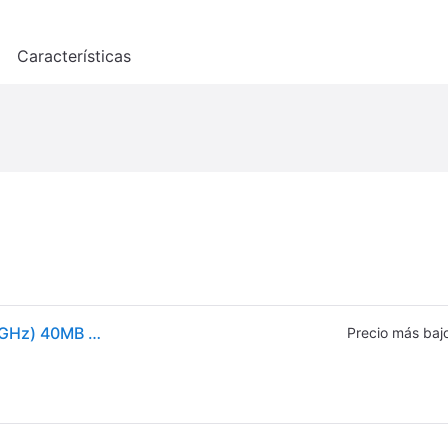
o
Características
Procesador AMD Ryzen 7 7700 8-Core (4.5GHz-5.3GHz) 40MB AM5
Precio más baj