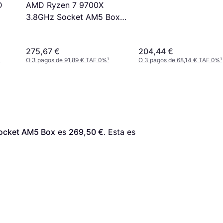
AMD Ryzen 7 9700X
D
3.8GHz Socket AM5 Box
without Cooler
275,67 €
204,44 €
¹
O 3 pagos de 91,89 € TAE 0%
¹
O 3 pagos de 68,14 € TAE 0%
¹
ocket AM5 Box
 es 
269,50 €
. Esta es 