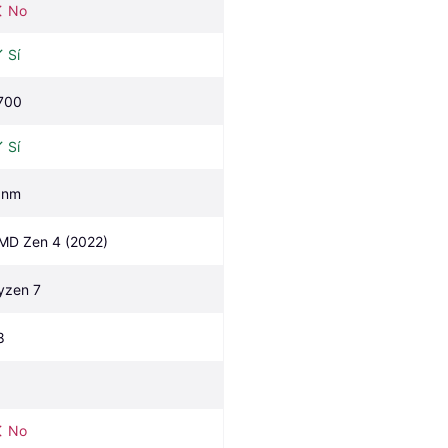
No
Sí
700
Sí
 nm
MD Zen 4 (2022)
yzen 7
8
No