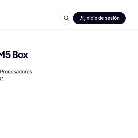
Inicio de sesión
Más información
les de oficina
Qué es Klarna?
M5 Box
Procesadores
s*
las categorías