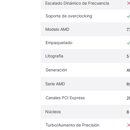
Escalado Dinámico de Frecuencia
Soporte de overclocking
Modelo AMD
7
Empaquetado
Litografía
5
Generación
A
Serie AMD
R
Canales PCI Express
2
Núcleos
8
Turbo/Aumento de Precisión