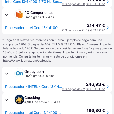
Intel Core i3-14100 4.7G Hz Socket 1700 Boxed
O 3 pagos de 58,31 € TAE 0%
¹
PC Componentes
Envío gratis
,
1-2 días
214,47 €
Procesador Intel Core i3-14100 4 Núcleos 3,5 GHz Base 4,7 GHz Turbo Box
O 3 pagos de 71,49 € TAE 0%
¹
¹
*Paga en 3 plazos sin intereses con Klarna. Ejemplo de pago para una
compra de 120€: 3 pagos de 40€, TIN 0 % TAE 0 %. Plazo: 2 meses. Importe
total adeudado 120€. Solo es válido para residentes en España y mayores de
18 años. Sujeto a la aprobación de Klarna. Importe mínimo y máximo varía
por tienda. Consulta los términos y resto de condiciones en
https://www.klarna.com/es/legal/
.
Onbuy.com
Envío gratis
,
4-6 días
246,93 €
Procesador - INTEL - Core i3-14100 4.7GHz LGA1700 Box - Intel Smart Cache de 12 MB - Cuatro núcleos - 512 GB
O 3 pagos de 82,31 € TAE 0%
¹
Caseking
4,90 € de envío
,
1-3 días
186,80 €
Procesador Intel Core I3 14100 4-Core (3.5GHz-4.7GHz) 12MB Skt1700