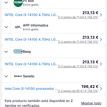
Pc Box
Envío gratis
213,13 €
INTEL Core i3-14100 4.7GHz LGA 1700
O 3 pagos de 71,04 € TAE 0%
¹
APP Informatica
Envío gratis
213,13 €
INTEL Core i3-14100 4.7GHz LGA 1700
O 3 pagos de 71,04 € TAE 0%
¹
Beep
213,13 €
INTEL Core i3-14100 4.7GHz LGA 1700
O 3 pagos de 71,04 € TAE 0%
¹
Senetic
196,42 €
Intel Core i3-14100 procesador 12 MB Smart Cache Caja BX8071514100
O 3 pagos de 65,47 € TAE 0%
¹
Este producto también está disponible en 
2
Mostrar todo
tiendas
 no verificados.