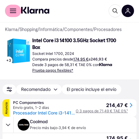
Comprar con Klarna
Para empresas
Klarna
/
Shopping
/
Informática
/
Componentes
/
Procesadores
Intel Core i3 14100 3.5GHz Socket 1700 
Box
Socket Intel 1700, 2024
Compara precios desde
174,95 €
a
246,93 €
+
3
Desde 3 pagos de 58,31 € TAE 0% con
Prueba pagos flexibles*
Recomendado
El precio incluye el envío
PC Componentes
Anuncio
214,47 €
Envío gratis
,
1-2 días
O 3 pagos de 71,49 € TAE 0%
¹
Procesador Intel Core i3-14100 4 Núcleos 3,5 GHz Base 4,7 GHz Turbo Box
Coolmod
·
Precio más bajo
3,94 € de envío
174,95 €