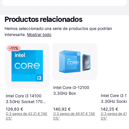
Productos relacionados
Hemos seleccionado una serie de productos que podrían 
interesarte.
Mostrar todo
-11%
Intel Core i3-12100
3.3GHz Box
Intel Core i3 1
Intel Core i3 14100
3.3GHz Socke
3.5GHz Socket 1700
Tray
Tray
126,63 €
140,92 €
142,25 €
O 3 pagos de 42,21 € TAE
O 3 pagos de 46,97 € TAE
O 3 pagos de 47,
0%
¹
0%
¹
0%
¹