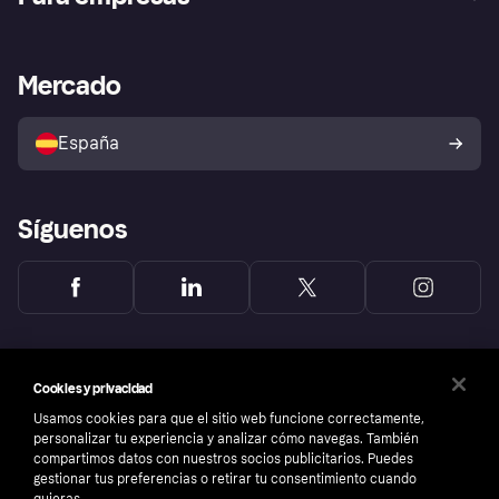
Inicio de sesión
Nuestra promesa
Asistencia al comerciante
Portal de desarrolladores
Klarna app
Bienestar financiero
Acceso empresas
Estado operativo
Mercado
Directorio de tiendas
Configuración de privacidad
Vende con Klarna
Plataformas y socios
Política de protección al
comprador de Klarna
Tu derecho de desistimiento
España
Reclamaciones
Síguenos
Cookies y privacidad
Usamos cookies para que el sitio web funcione correctamente,
personalizar tu experiencia y analizar cómo navegas. También
compartimos datos con nuestros socios publicitarios. Puedes
gestionar tus preferencias o retirar tu consentimiento cuando