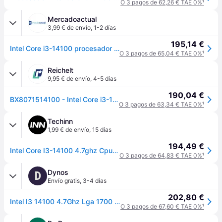
O 3 pagos de 62,26 € TAE 0%
¹
Mercadoactual
3,99 € de envío
,
1-2 días
195,14 €
Intel Core i3-14100 procesador 12 MB Smart Cache Caja
O 3 pagos de 65,04 € TAE 0%
¹
Reichelt
9,95 € de envío
,
4-5 días
190,04 €
BX8071514100 - Intel Core i3-14100, 3.5-4.7GHz, en caja, 1700
O 3 pagos de 63,34 € TAE 0%
¹
Techinn
1,99 € de envío
,
15 días
194,49 €
Intel Core I3-14100 4.7ghz Cpu Azul
O 3 pagos de 64,83 € TAE 0%
¹
Dynos
D
Envío gratis
,
3-4 días
202,80 €
Intel I3 14100 4.7Ghz Lga 1700 Box
O 3 pagos de 67,60 € TAE 0%
¹