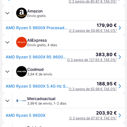
O 3 pagos de 80,87 € TAE 0%
¹
Amazon
Envío gratis
179,90 €
AMD Ryzen 5 9600X Procesador (Tarjeta gráfica Radeon integrada, 6 núcleos/12 Threads, 65W DTP, Socket AM5, 38MB Caché, Reloj de Aumento máx. hasta 5.4 GHz, sin Ventilador)
O 3 pagos de 59,96 € TAE 0%
¹
AliExpress
Envío gratis
,
4 días
383,80 €
AMD Ryzen 5 9600X R5 9600X 5,4 GHz 6 núcleos 12 hilos 4NM 38M procesador de escritorio Socket AM5 CPU Proceso de juegos pero sin ventilador
O 3 pagos de 127,93 € TAE 0%
¹
Coolmod
3,94 € de envío
188,95 €
AMD Ryzen 5 9600X 5.4G Hz Socket AM5 Boxed
O 3 pagos de 62,98 € TAE 0%
¹
Mercadoactual
3,99 € de envío
,
1-2 días
203,92 €
AMD Ryzen 5 9600X
O 3 pagos de 67,97 € TAE 0%
¹