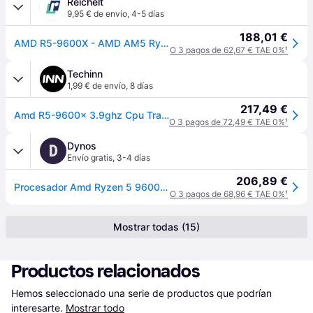
Reichelt
9,95 € de envío
,
4-5 días
188,01 €
AMD R5-9600X - AMD AM5 Ryzen 5 9600X, 6x 3.90 GHz, boxed
O 3 pagos de 62,67 € TAE 0%
¹
Techinn
1,99 € de envío
,
8 días
217,49 €
Amd R5-9600x 3.9ghz Cpu Transparente
O 3 pagos de 72,49 € TAE 0%
¹
Dynos
D
Envío gratis
,
3-4 días
206,89 €
Procesador Amd Ryzen 5 9600X 6 Core 5.4Ghz 38Mb Am5 Radeon Graphics
O 3 pagos de 68,96 € TAE 0%
¹
Mostrar todas (15)
Productos relacionados
Hemos seleccionado una serie de productos que podrían 
interesarte.
Mostrar todo