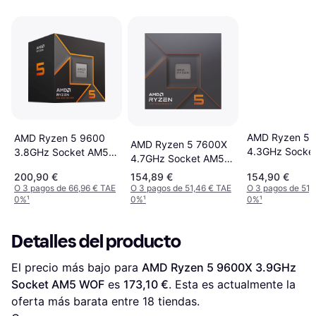
AMD Ryzen 5 
AMD Ryzen 5 9600
AMD Ryzen 5 7600X
4.3GHz Socke
3.8GHz Socket AM5
4.7GHz Socket AM5
Box
Box
Box
200,90 €
154,89 €
154,90 €
O 3 pagos de 66,96 € TAE
O 3 pagos de 51,46 € TAE
O 3 pagos de 51,
0%
¹
0%
¹
0%
¹
Detalles del producto
El precio más bajo para 
AMD Ryzen 5 9600X 3.9GHz 
Socket AM5 WOF
 es 
173,10 €
. Esta es actualmente la 
oferta más barata entre 
18
 tiendas.