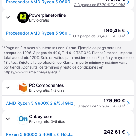
Procesador AMD Ryzen 5 9600X 6-Core (3.9GHz-5.4GHz) 32MB AM5
O 3 pagos de 57,70 € TAE 0%
¹
Powerplanetonline
Envío gratis
190,45 €
Procesador AMD Ryzen 5 9600X 3.9 GHz
O 3 pagos de 63,48 € TAE 0%
¹
¹
*Paga en 3 plazos sin intereses con Klarna. Ejemplo de pago para una
compra de 120€: 3 pagos de 40€, TIN 0 % TAE 0 %. Plazo: 2 meses. Importe
total adeudado 120€. Solo es válido para residentes en España y mayores de
18 años. Sujeto a la aprobación de Klarna. Importe mínimo y máximo varía
por tienda. Consulta los términos y resto de condiciones en
https://www.klarna.com/es/legal/
.
PC Componentes
Envío gratis
,
1-2 días
179,90 €
AMD Ryzen 5 9600X 3.9/5.4GHz
O 3 pagos de 59,96 € TAE 0%
¹
Onbuy.com
Envío gratis
,
3-5 días
242,61 €
Ryzen 5 9600X 5.40Ghz 6 Núcleos