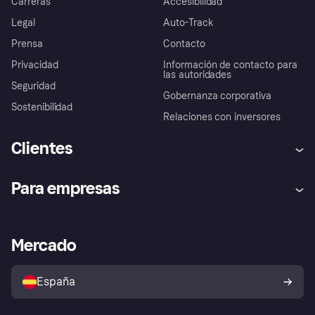
Carreras
Accesibilidad
Legal
Auto-Track
Prensa
Contacto
Privacidad
Información de contacto para
las autoridades
Seguridad
Gobernanza corporativa
Sostenibilidad
Relaciones con inversores
Clientes
Ayuda
Promesa de protección contra
Para empresas
el fraude
Inicio de sesión
Nuestra promesa
Asistencia al comerciante
Portal de desarrolladores
Klarna app
Bienestar financiero
Acceso empresas
Estado operativo
Mercado
Directorio de tiendas
Configuración de privacidad
Vende con Klarna
Plataformas y socios
Política de protección al
comprador de Klarna
Tu derecho de desistimiento
España
Reclamaciones