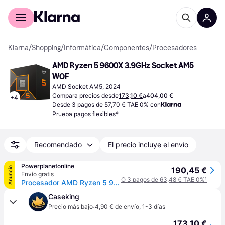
Comprar con Klarna
Para empresas
Klarna
/
Shopping
/
Informática
/
Componentes
/
Procesadores
AMD Ryzen 5 9600X 3.9GHz Socket AM5 
WOF
AMD Socket AM5, 2024
Compara precios desde
173,10 €
a
404,00 €
+
4
Desde 3 pagos de 57,70 € TAE 0% con
Prueba pagos flexibles*
Recomendado
El precio incluye el envío
Powerplanetonline
Anuncio
190,45 €
Envío gratis
O 3 pagos de 63,48 € TAE 0%
¹
Procesador AMD Ryzen 5 9600X 3.9 GHz
Caseking
·
Precio más bajo
4,90 € de envío
,
1-3 días
173,10 €