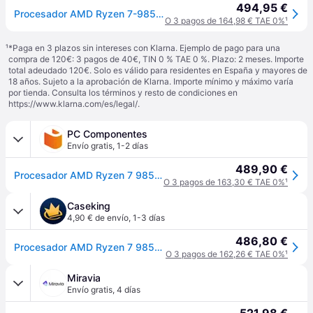
494,95 €
Procesador AMD Ryzen 7-9850X3D 4.70GHz
O 3 pagos de 164,98 € TAE 0%
¹
¹
*Paga en 3 plazos sin intereses con Klarna. Ejemplo de pago para una
compra de 120€: 3 pagos de 40€, TIN 0 % TAE 0 %. Plazo: 2 meses. Importe
total adeudado 120€. Solo es válido para residentes en España y mayores de
18 años. Sujeto a la aprobación de Klarna. Importe mínimo y máximo varía
por tienda. Consulta los términos y resto de condiciones en
https://www.klarna.com/es/legal/
.
PC Componentes
Envío gratis
,
1-2 días
489,90 €
Procesador AMD Ryzen 7 9850X3D 8 Núcleos 4.7 GHz Frecuencia Base 5.6 GHz Turbo Gráficos Integrados
O 3 pagos de 163,30 € TAE 0%
¹
Caseking
4,90 € de envío
,
1-3 días
486,80 €
Procesador AMD Ryzen 7 9850X3D 8-Core (4.7GHz-5.6GHz) 104MB AM5
O 3 pagos de 162,26 € TAE 0%
¹
Miravia
Envío gratis
,
4 días