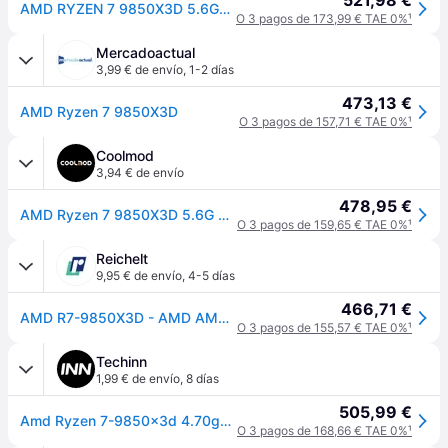
521,98 €
AMD RYZEN 7 9850X3D 5.6GH 104M 8CORE AM5 BOX Sin V
O 3 pagos de 173,99 € TAE 0%
¹
Mercadoactual
3,99 € de envío
,
1-2 días
473,13 €
AMD Ryzen 7 9850X3D
O 3 pagos de 157,71 € TAE 0%
¹
Coolmod
3,94 € de envío
478,95 €
AMD Ryzen 7 9850X3D 5.6G Hz Socket AM5 Boxed
O 3 pagos de 159,65 € TAE 0%
¹
Reichelt
9,95 € de envío
,
4-5 días
466,71 €
AMD R7-9850X3D - AMD AM5 RYZEN 7 9850X3D, 8x 4,70GHz, en caja sin refrigerador
O 3 pagos de 155,57 € TAE 0%
¹
Techinn
1,99 € de envío
,
8 días
505,99 €
Amd Ryzen 7-9850x3d 4.70ghz Socket Am5 Cpu Transparente
O 3 pagos de 168,66 € TAE 0%
¹