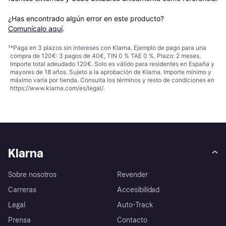
¿Has encontrado algún error en este producto? 
Comunícalo aquí
.
¹
*Paga en 3 plazos sin intereses con Klarna. Ejemplo de pago para una
compra de 120€: 3 pagos de 40€, TIN 0 % TAE 0 %. Plazo: 2 meses.
Importe total adeudado 120€. Solo es válido para residentes en España y
mayores de 18 años. Sujeto a la aprobación de Klarna. Importe mínimo y
máximo varía por tienda. Consulta los términos y resto de condiciones en
https://www.klarna.com/es/legal/
.
Klarna
Sobre nosotros
Revender
Carreras
Accesibilidad
Legal
Auto-Track
Prensa
Contacto