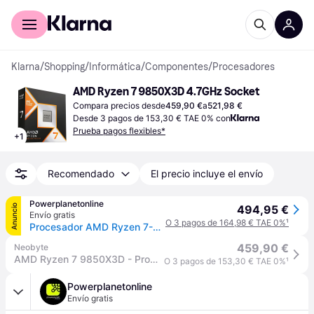
Comprar con Klarna
Para empresas
Klarna
/
Shopping
/
Informática
/
Componentes
/
Procesadores
AMD Ryzen 7 9850X3D 4.7GHz Socket
Compara precios desde
459,90 €
a
521,98 €
Desde 3 pagos de 153,30 € TAE 0% con
Prueba pagos flexibles*
+
1
Recomendado
El precio incluye el envío
Powerplanetonline
Anuncio
494,95 €
Envío gratis
O 3 pagos de 164,98 € TAE 0%
¹
Procesador AMD Ryzen 7-9850X3D 4.70GHz
459,90 €
Neobyte
AMD Ryzen 7 9850X3D - Procesador AM5
O 3 pagos de 153,30 € TAE 0%
¹
Powerplanetonline
Envío gratis