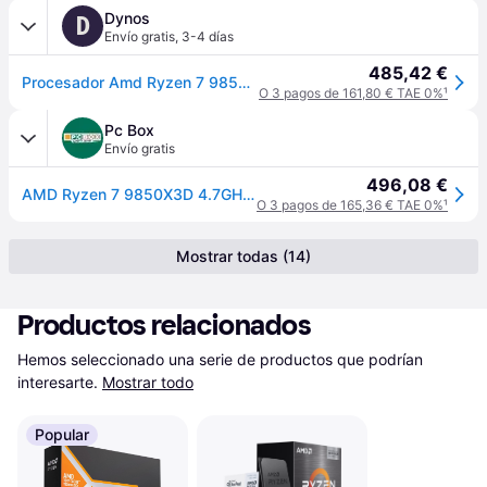
Dynos
D
Envío gratis
,
3-4 días
485,42 €
Procesador Amd Ryzen 7 9850X3D 8 Core 4.2Ghz 104Mb Am5 Box
O 3 pagos de 161,80 € TAE 0%
¹
Pc Box
Envío gratis
496,08 €
AMD Ryzen 7 9850X3D 4.7GHz Socket AM5 120
O 3 pagos de 165,36 € TAE 0%
¹
Mostrar todas (14)
Productos relacionados
Hemos seleccionado una serie de productos que podrían 
interesarte.
Mostrar todo
Popular