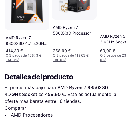
AMD Ryzen 7
5800X3D Processor
AMD Ryzen 5 
AMD Ryzen 7
3.6GHz Socke
9800X3D 4.7 5.2GHz
Box
Cpu Transparente
414,39 €
358,90 €
69,90 €
O 3 pagos de 138,13 €
O 3 pagos de 119,63 €
O 3 pagos de 23,
TAE 0%
¹
TAE 0%
¹
0%
¹
Detalles del producto
El precio más bajo para 
AMD Ryzen 7 9850X3D 
4.7GHz Socket
 es 
459,90 €
. Esta es actualmente la 
oferta más barata entre 
16
 tiendas.
Comparar:
AMD Procesadores