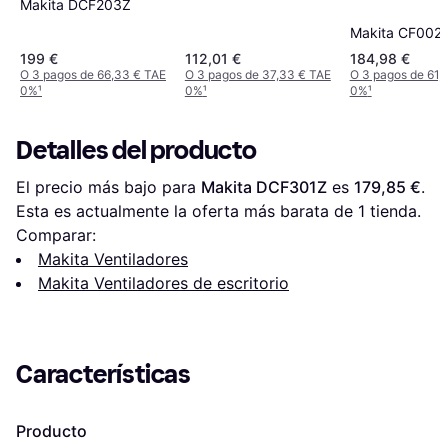
Makita DCF203Z
Makita CF002
199 €
112,01 €
184,98 €
O 3 pagos de 66,33 € TAE
O 3 pagos de 37,33 € TAE
O 3 pagos de 61,
0%
¹
0%
¹
0%
¹
Detalles del producto
El precio más bajo para 
Makita DCF301Z
 es 
179,85 €
. 
Esta es actualmente la oferta más barata de 1 tienda.
Comparar:
Makita Ventiladores
Makita Ventiladores de escritorio
Características
Producto