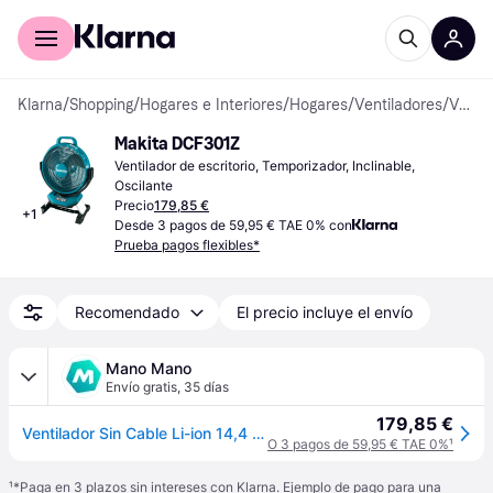
Comprar con Klarna
Para empresas
Klarna
/
Shopping
/
Hogares e Interiores
/
Hogares
/
Ventiladores
/
Ventiladores de escritorio
Makita DCF301Z
Ventilador de escritorio, Temporizador, Inclinable, 
Oscilante
Precio
179,85 €
+
1
Desde 3 pagos de 59,95 € TAE 0% con
Prueba pagos flexibles*
Recomendado
El precio incluye el envío
Mano Mano
Envío gratis
,
35 días
179,85 €
Ventilador Sin Cable Li-ion 14,4 / 18 V - Sin Batería Ni Cargador - Dcf301z - Makita
O 3 pagos de 59,95 € TAE 0%
¹
¹
*Paga en 3 plazos sin intereses con Klarna. Ejemplo de pago para una