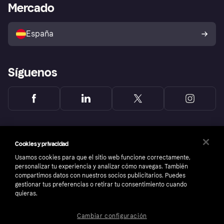
Acceso empresas
Estado operativo
Mercado
Directorio de tiendas
Configuración de privacidad
Vende con Klarna
Plataformas y socios
Política de protección al
comprador de Klarna
Tu derecho de desistimiento
España
Reclamaciones
Síguenos
Cookies y privacidad
Usamos cookies para que el sitio web funcione correctamente,
personalizar tu experiencia y analizar cómo navegas. También
compartimos datos con nuestros socios publicitarios. Puedes
gestionar tus preferencias o retirar tu consentimiento cuando
quieras.
Cambiar configuración