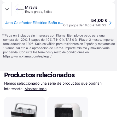
Miravia
Envío gratis
,
6 días
54,00 €
Jata Calefactor Eléctrico Baño con Termostato Ajustable, 1800 W, 2 Potencias de Calor y Ventilador, Super Silencioso 52 dB, Calentamiento rápido, Calefactor Cerámico, Mayor Rendimiento - TC95
O 3 pagos de 18,00 € TAE 0%
¹
¹
*Paga en 3 plazos sin intereses con Klarna. Ejemplo de pago para una
compra de 120€: 3 pagos de 40€, TIN 0 % TAE 0 %. Plazo: 2 meses. Importe
total adeudado 120€. Solo es válido para residentes en España y mayores de
18 años. Sujeto a la aprobación de Klarna. Importe mínimo y máximo varía
por tienda. Consulta los términos y resto de condiciones en
https://www.klarna.com/es/legal/
.
Productos relacionados
Hemos seleccionado una serie de productos que podrían 
interesarte.
Mostrar todo