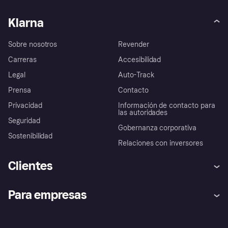
Klarna
Sobre nosotros
Revender
Carreras
Accesibilidad
Legal
Auto-Track
Prensa
Contacto
Privacidad
Información de contacto para
las autoridades
Seguridad
Gobernanza corporativa
Sostenibilidad
Relaciones con inversores
Clientes
Ayuda
Promesa de protección contra
Para empresas
el fraude
Inicio de sesión
Nuestra promesa
Asistencia al comerciante
Portal de desarrolladores
Klarna app
Bienestar financiero