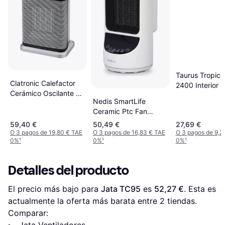
Taurus Tropic
Clatronic Calefactor
2400 Interior 
Cerámico Oscilante Hl
2400 W
Nedis SmartLife
3631
Ceramic Ptc Fan
Heater
59,40 €
50,49 €
27,69 €
O 3 pagos de 19,80 € TAE
O 3 pagos de 16,83 € TAE
O 3 pagos de 9,2
0%
¹
0%
¹
0%
¹
Detalles del producto
El precio más bajo para 
Jata TC95
 es 
52,27 €
. Esta es 
actualmente la oferta más barata entre 
2
 tiendas.
Comparar:
Jata Ventiladores