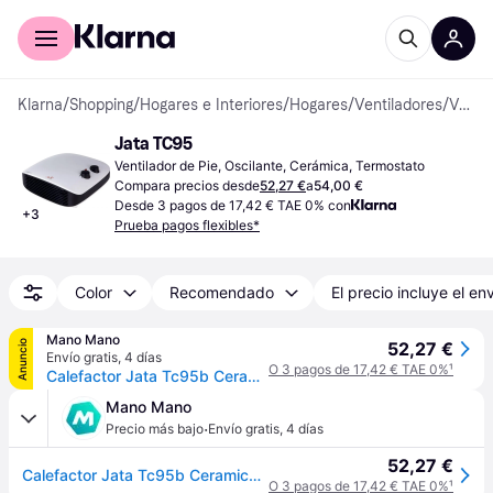
Comprar con Klarna
Para empresas
Klarna
/
Shopping
/
Hogares e Interiores
/
Hogares
/
Ventiladores
/
Ventiladores de Pie
Jata TC95
Ventilador de Pie, Oscilante, Cerámica, Termostato
Compara precios desde
52,27 €
a
54,00 €
Desde 3 pagos de 17,42 € TAE 0% con
+
3
Prueba pagos flexibles*
Color
Recomendado
El precio incluye el en
Mano Mano
Anuncio
52,27 €
Envío gratis
,
4 días
O 3 pagos de 17,42 € TAE 0%
¹
Calefactor Jata Tc95b Ceramico 1800w
Mano Mano
·
Precio más bajo
Envío gratis
,
4 días
52,27 €
Calefactor Jata Tc95b Ceramico 1800w
O 3 pagos de 17,42 € TAE 0%
¹