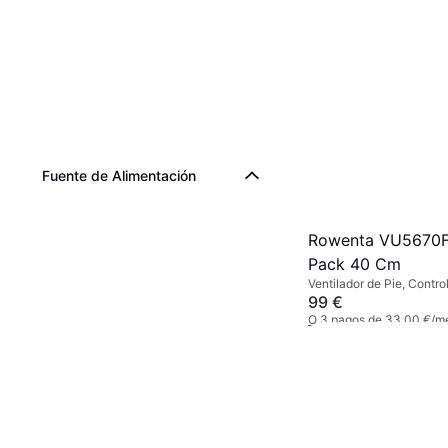
Fuente de Alimentación
Rowenta VU5670
Pack 40 Cm
Ventilador de Pie, Contro
Oscilante, Temporizador,
99 €
dB)
O 3 pagos de 33,00 €/m
1 tienda