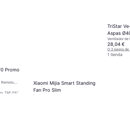
TriStar V
Aspas Ø4
Ventilador de 
28,04 €
O 3 pagos de
1 tienda
F0 Promo
Xiaomi Mijia Smart Standing
l Remoto,
 Silencioso (35
Fan Pro Slim
es. TAE 0%
¹
Ventilador de Torre
115,99 €
O 3 pagos de 38,66 €/mes. TAE 0%
¹
3 tiendas