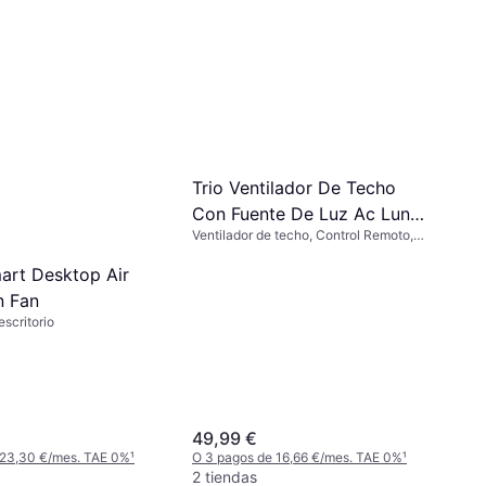
lefactor De Torre
0 Conectado
Torre, Botones Táctiles,
o, Cerámica,
 Oscilante, Silencioso (41
 33,33 €/mes. TAE 0%
¹
Trio Ventilador De Techo
Con Fuente De Luz Ac Lund
Ventilador de techo, Control Remoto,
52 Cm
Iluminación
art Desktop Air
n Fan
escritorio
49,99 €
 23,30 €/mes. TAE 0%
¹
O 3 pagos de 16,66 €/mes. TAE 0%
¹
2 tiendas