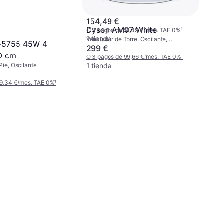
154,49 €
Dyson AM07 White
O 3 pagos de 51,49 €/mes. TAE 0%
¹
1 tienda
Ventilador de Torre, Oscilante,
e-5755 45W 4
Temporizador, Control Remoto
299 €
0 cm
O 3 pagos de 99,66 €/mes. TAE 0%
¹
1 tienda
Pie, Oscilante
 9,34 €/mes. TAE 0%
¹