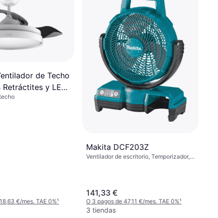
entilador de Techo
 Retráctites y LED
 techo
Makita DCF203Z
Ventilador de escritorio, Temporizador,
Oscilante, Inclinable
141,33 €
 18,63 €/mes. TAE 0%
¹
O 3 pagos de 47,11 €/mes. TAE 0%
¹
3 tiendas