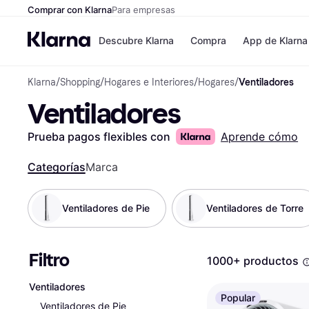
Comprar con Klarna
Para empresas
Descubre Klarna
Compra
App de Klarna
Klarna
/
Shopping
/
Hogares e Interiores
/
Hogares
/
Ventiladores
Formas de pag
Tiendas
Ventiladores
Formas de pago
MediaMarkt
Paga ahora
Shein
Paga en 3 plazos
Zalando Priv
Prueba pagos flexibles con
Aprende cómo
Paga en 30 días
Zara
Financiación
JD Sports
Categorías
Marca
Klarna en Apple 
Ventiladores de Pie
Ventiladores de Torre
Directorio de tie
Filtro
1000+ productos
Ventiladores
Popular
Ventiladores de Pie