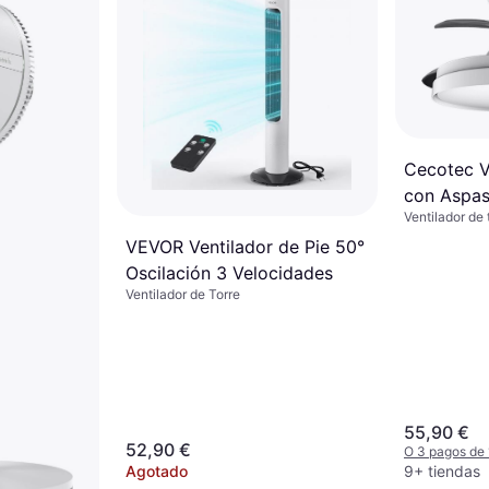
Cecotec V
con Aspas
Ventilador de
40 W
VEVOR Ventilador de Pie 50°
Oscilación 3 Velocidades
Ventilador de Torre
55,90 €
52,90 €
O 3 pagos de
Agotado
9+ tiendas