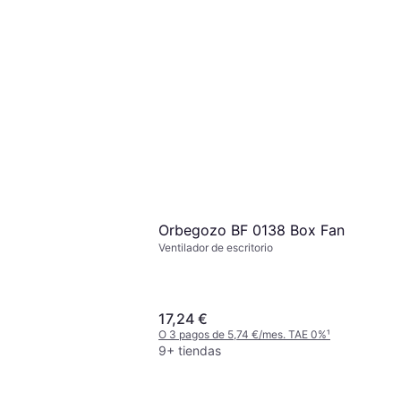
nergySilence 510
Pie, Inclinable,
 Oscilante
Meaco Sefte10PS-EU
 9,63 €/mes. TAE 0%
¹
Ventilador
Ventilador de Pie, Temporizador,
Oscilante, Control Remoto, Silencioso
179,99 €
(25 dB)
O 3 pagos de 59,99 €/mes. TAE 0%
¹
2 tiendas
Orbegozo BF 0138 Box Fan
Ventilador de escritorio
17,24 €
O 3 pagos de 5,74 €/mes. TAE 0%
¹
9+ tiendas