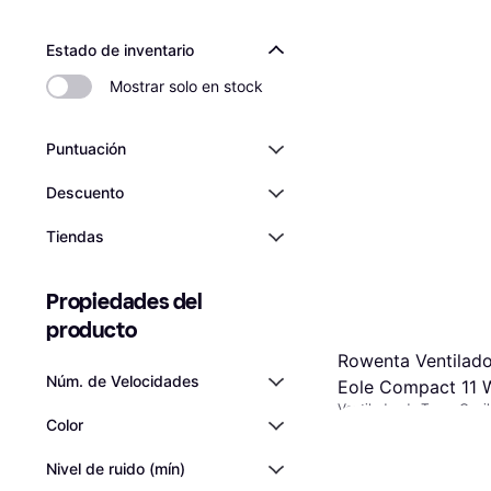
Estado de inventario
Mostrar solo en stock
Puntuación
Descuento
Tiendas
Propiedades del 
producto
Rowenta Ventilado
Núm. de Velocidades
Eole Compact 11 
Ventilador de Torre, Osci
Color
Remoto, Temporizador
51,99 €
O 3 pagos de 17,33 €/m
5 tiendas
Nivel de ruido (mín)