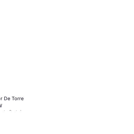
r De Torre
W
lante, Control
es. TAE 0%
¹