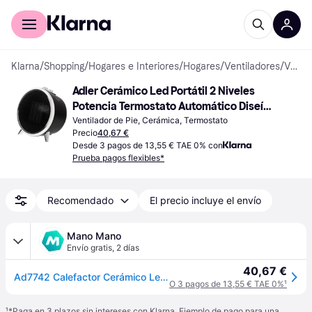
Comprar con Klarna
Para empresas
Klarna
/
Shopping
/
Hogares e Interiores
/
Hogares
/
Ventiladores
/
Ventiladores de Pie
Adler Cerámico Led Portátil 2 Niveles 
Potencia Termostato Automático Diseío 
Moderno Negro/plata 1500w Ad7742
Ventilador de Pie, Cerámica, Termostato
Precio
40,67 €
Desde 3 pagos de 13,55 € TAE 0% con
Prueba pagos flexibles*
Recomendado
El precio incluye el envío
Mano Mano
Envío gratis
,
2 días
40,67 €
Ad7742 Calefactor Cerámico Led, Portátil, 2 Niveles Potencia, Termostato Automático, Diseño Moderno 1500w Negro/plata - Adler
O 3 pagos de 13,55 € TAE 0%
¹
¹
*Paga en 3 plazos sin intereses con Klarna. Ejemplo de pago para una