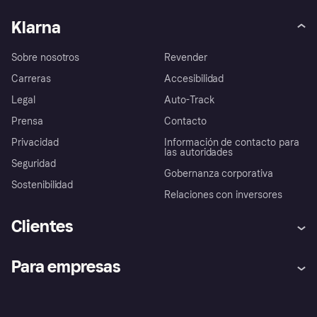
Klarna
Sobre nosotros
Revender
Carreras
Accesibilidad
Legal
Auto-Track
Prensa
Contacto
Privacidad
Información de contacto para
las autoridades
Seguridad
Gobernanza corporativa
Sostenibilidad
Relaciones con inversores
Clientes
Ayuda
Promesa de protección contra
Para empresas
el fraude
Inicio de sesión
Nuestra promesa
Asistencia al comerciante
Portal de desarrolladores
Klarna app
Bienestar financiero