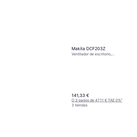
Makita DCF203Z
Ventilador de escritorio,
Temporizador, Oscilante,
Inclinable
141,33 €
O 3 pagos de 47,11 € TAE 0%
¹
3 tiendas
Philips Serie 2000 Ventilador