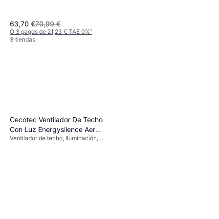
63,70 €
70,99 €
O 3 pagos de 21,23 € TAE 0%
¹
3 tiendas
Rowenta VU4420F0 60W
Ventilador De Pie Negro
Ventilador de Pie
79,99 €
O 3 pagos de 26,66 € TAE 0%
¹
3 tiendas
Cecotec Ventilador De Techo
Con Luz Energysilence Aero
Ventilador de techo, Iluminación,
5300 White &wood Design
Control Remoto
30w