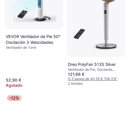
VEVOR Ventilador de Pie 50°
Oscilación 3 Velocidades
Ventilador de Torre
Dreo PolyFan 513S Silver
Ventilador de Pie, Oscilante,
121,66 €
Inclinable, Control Remoto,
Temporizador, Botones Táctiles,
O 3 pagos de 40,55 € TAE 0%
¹
52,90 €
Silencioso (25 dB)
2 tiendas
Agotado
-12%