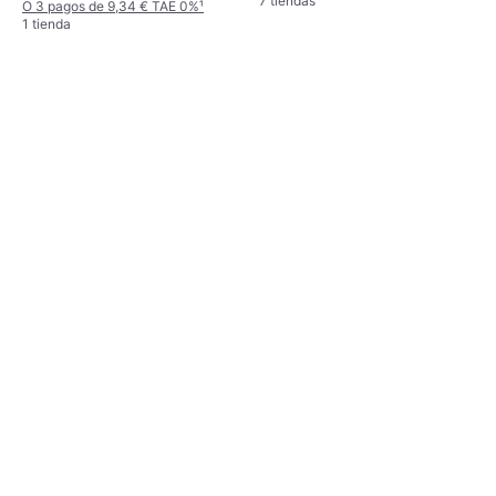
7 tiendas
O 3 pagos de 9,34 € TAE 0%
¹
1 tienda