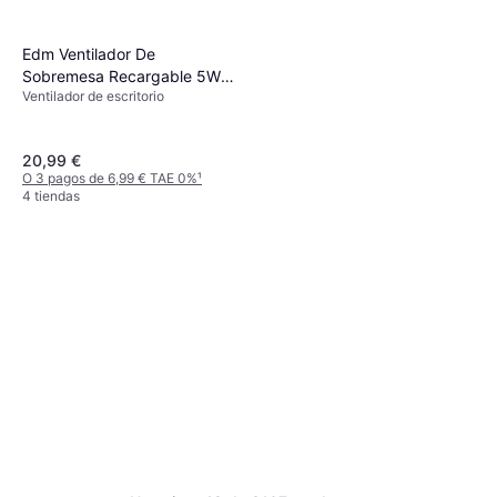
Edm Ventilador De
Sobremesa Recargable 5W
Ventilador de escritorio
Blanco
20,99 €
O 3 pagos de 6,99 € TAE 0%
¹
4 tiendas
Dreo Ventilador de Pie