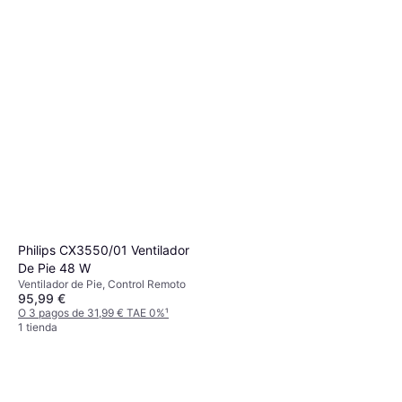
Philips CX3550/01 Ventilador
De Pie 48 W
Ventilador de Pie, Control Remoto
95,99 €
O 3 pagos de 31,99 € TAE 0%
¹
1 tienda
Rowenta VU5670F0 Promo
Pack 40 Cm
Ventilador de Pie, Control Remoto,