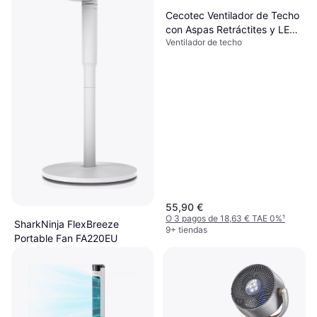
Cecotec Ventilador de Techo
con Aspas Retráctites y LED
Ventilador de techo
40 W
55,90 €
O 3 pagos de 18,63 € TAE 0%
¹
SharkNinja FlexBreeze
9+ tiendas
Portable Fan FA220EU
Ventilador de Pie, Control Remoto,
183 €
Oscilante
O 3 pagos de 61,00 € TAE 0%
¹
2 tiendas