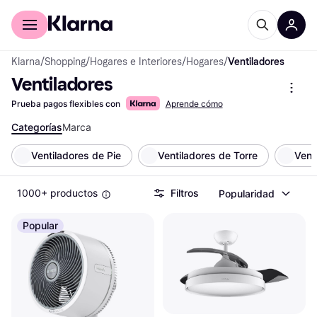
Comprar con Klarna
Para empresas
Klarna
/
Shopping
/
Hogares e Interiores
/
Hogares
/
Ventiladores
Ventiladores
Prueba pagos flexibles con
Aprende cómo
Categorías
Marca
Ventiladores de Pie
Ventiladores de Torre
Vent
1000+ productos
Filtros
Popularidad
Popular