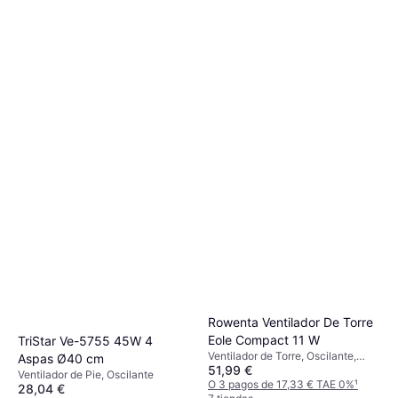
Xiaomi Mijia Smart Standing
Fan Pro Slim
Ventilador de Torre
Philips 5000 Series Tower
115,99 €
Fan Black
O 3 pagos de 38,66 € TAE 0%
¹
Ventilador de Torre, Control
3 tiendas
171,33 €
Remoto, Temporizador, Cerámica,
Oscilante, Botones Táctiles,
O 3 pagos de 57,11 € TAE 0%
¹
Silencioso (28 dB)
1 tienda
Rowenta Ventilador De Torre
Eole Compact 11 W
TriStar Ve-5755 45W 4
Ventilador de Torre, Oscilante,
Aspas Ø40 cm
51,99 €
Control Remoto, Temporizador
Ventilador de Pie, Oscilante
O 3 pagos de 17,33 € TAE 0%
¹
28,04 €