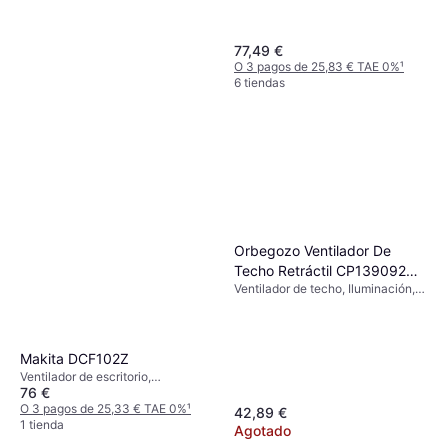
77,49 €
O 3 pagos de 25,83 € TAE 0%
¹
6 tiendas
Cecotec EnergySilence 530
PowerConnected
Ventilador de Pie, Control Remoto,
49,56 €
Oscilante, Temporizador
O 3 pagos de 16,52 € TAE 0%
¹
Orbegozo Ventilador De
3 tiendas
Techo Retráctil CP139092
Ventilador de techo, Iluminación,
35W
Control Remoto
Makita DCF102Z
Ventilador de escritorio,
76 €
Temporizador, Oscilante,
Inclinable
O 3 pagos de 25,33 € TAE 0%
¹
42,89 €
1 tienda
Agotado