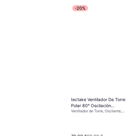
-20%
tectake Ventilador De Torre
Polar 80° Oscilación
Ventilador de Torre, Oscilante,
Antracita
Control Remoto, Temporizador