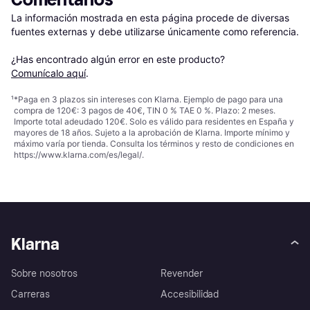
La información mostrada en esta página procede de diversas 
fuentes externas y debe utilizarse únicamente como referencia.

¿Has encontrado algún error en este producto? 
Comunícalo aquí
.
¹
*Paga en 3 plazos sin intereses con Klarna. Ejemplo de pago para una
compra de 120€: 3 pagos de 40€, TIN 0 % TAE 0 %. Plazo: 2 meses.
Importe total adeudado 120€. Solo es válido para residentes en España y
mayores de 18 años. Sujeto a la aprobación de Klarna. Importe mínimo y
máximo varía por tienda. Consulta los términos y resto de condiciones en
https://www.klarna.com/es/legal/
.
Klarna
Sobre nosotros
Revender
Carreras
Accesibilidad