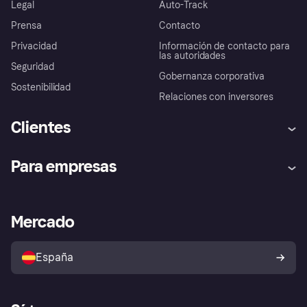
Legal
Auto-Track
Prensa
Contacto
Privacidad
Información de contacto para
las autoridades
Seguridad
Gobernanza corporativa
Sostenibilidad
Relaciones con inversores
Clientes
Ayuda
Promesa de protección contra
Para empresas
el fraude
Inicio de sesión
Nuestra promesa
Asistencia al comerciante
Portal de desarrolladores
Klarna app
Bienestar financiero
Acceso empresas
Estado operativo
Mercado
Directorio de tiendas
Configuración de privacidad
Vende con Klarna
Plataformas y socios
Política de protección al
comprador de Klarna
Tu derecho de desistimiento
España
Reclamaciones