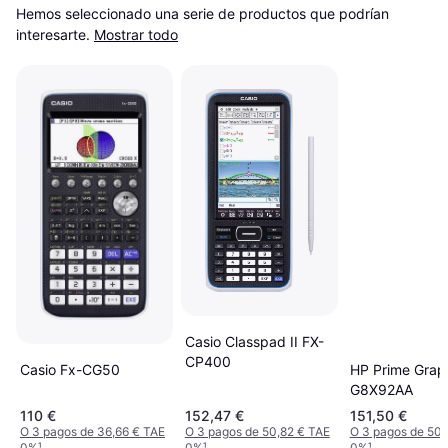
Hemos seleccionado una serie de productos que podrían 
interesarte.
Mostrar todo
Casio Classpad II FX-
CP400
Casio Fx-CG50
HP Prime Grap
G8X92AA
110 €
152,47 €
151,50 €
O 3 pagos de 36,66 € TAE
O 3 pagos de 50,82 € TAE
O 3 pagos de 50,
0%
¹
0%
¹
0%
¹