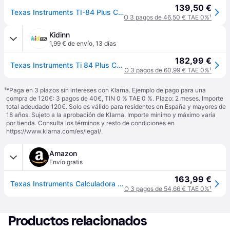
139,50 €
Texas Instruments TI-84 Plus CE-T Calculadora gráfica Python
O 3 pagos de 46,50 € TAE 0%
¹
Kidinn
1,99 € de envío
,
13 días
182,99 €
Texas Instruments Ti 84 Plus Ce-t Phyton Edition Calculator Negro
O 3 pagos de 60,99 € TAE 0%
¹
¹
*Paga en 3 plazos sin intereses con Klarna. Ejemplo de pago para una
compra de 120€: 3 pagos de 40€, TIN 0 % TAE 0 %. Plazo: 2 meses. Importe
total adeudado 120€. Solo es válido para residentes en España y mayores de
18 años. Sujeto a la aprobación de Klarna. Importe mínimo y máximo varía
por tienda. Consulta los términos y resto de condiciones en
https://www.klarna.com/es/legal/
.
Amazon
Envío gratis
163,99 €
Texas Instruments Calculadora Gráfica TI-84 Plus CE-T Python
O 3 pagos de 54,66 € TAE 0%
¹
Productos relacionados