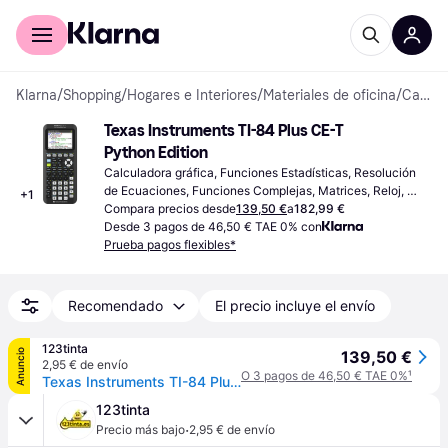
Comprar con Klarna
Para empresas
Klarna
/
Shopping
/
Hogares e Interiores
/
Materiales de oficina
/
Calculadoras
Texas Instruments TI-84 Plus CE-T 
Python Edition
Calculadora gráfica, Funciones Estadísticas, Resolución 
de Ecuaciones, Funciones Complejas, Matrices, Reloj, 
+
1
Calendario, Batería Operada, Programable, Pantalla: Color, 
Compara precios desde
139,50 €
a
182,99 €
:
Desde 3 pagos de 46,50 € TAE 0% con
Prueba pagos flexibles*
Recomendado
El precio incluye el envío
123tinta
Anuncio
139,50 €
2,95 € de envío
O 3 pagos de 46,50 € TAE 0%
¹
Texas Instruments TI-84 Plus CE-T Calculadora gráfica Python
123tinta
·
Precio más bajo
2,95 € de envío