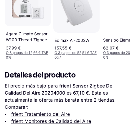
Aqara Climate Sensor
W100 Thread Zigbee
Sensibo Eleme
Edimax AI-2002W
37,99 €
157,55 €
62,07 €
O 3 pagos de 12,66 € TAE
O 3 pagos de 52,51 € TAE
O 3 pagos de 20,
0%
¹
0%
¹
0%
¹
Detalles del producto
El precio más bajo para 
frient Sensor Zigbee De 
Calidad Del Aire 20204000
 es 
67,10 €
. Esta es 
actualmente la oferta más barata entre 
2
 tiendas.
Comparar:
frient Tratamiento del Aire
frient Monitores de Calidad del Aire