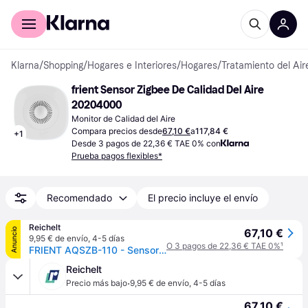
Comprar con Klarna
Para empresas
Klarna
/
Shopping
/
Hogares e Interiores
/
Hogares
/
Tratamiento del Air
frient Sensor Zigbee De Calidad Del Aire 
20204000
Monitor de Calidad del Aire
Compara precios desde
67,10 €
a
117,84 €
+
1
Desde 3 pagos de 22,36 € TAE 0% con
Prueba pagos flexibles*
Recomendado
El precio incluye el envío
Reichelt
Anuncio
67,10 €
9,95 € de envío
,
4-5 días
O 3 pagos de 22,36 € TAE 0%
¹
FRIENT AQSZB-110 - Sensor de calidad del aire, Zigbee
Reichelt
·
Precio más bajo
9,95 € de envío
,
4-5 días
67,10 €