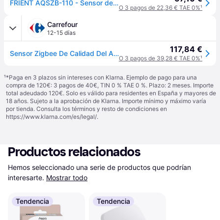
FRIENT AQSZB-110 - Sensor de calidad del aire, Zigbee
O 3 pagos de 22,36 € TAE 0%
¹
Carrefour
12-15 días
117,84 €
Sensor Zigbee De Calidad Del Aire - 20204000 - Frient
O 3 pagos de 39,28 € TAE 0%
¹
¹
*Paga en 3 plazos sin intereses con Klarna. Ejemplo de pago para una
compra de 120€: 3 pagos de 40€, TIN 0 % TAE 0 %. Plazo: 2 meses. Importe
total adeudado 120€. Solo es válido para residentes en España y mayores de
18 años. Sujeto a la aprobación de Klarna. Importe mínimo y máximo varía
por tienda. Consulta los términos y resto de condiciones en
https://www.klarna.com/es/legal/
.
Productos relacionados
Hemos seleccionado una serie de productos que podrían 
interesarte.
Mostrar todo
Tendencia
Tendencia