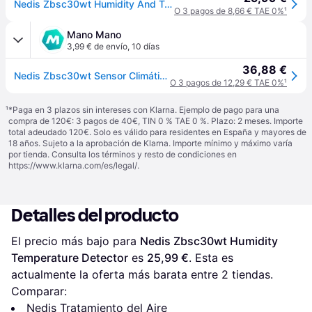
Nedis Zbsc30wt Humidity And Temperature Detector Transparente
O 3 pagos de 8,66 € TAE 0%
¹
Mano Mano
3,99 € de envío
,
10 días
36,88 €
Nedis Zbsc30wt Sensor Climático Inteligente Blanco
O 3 pagos de 12,29 € TAE 0%
¹
¹
*Paga en 3 plazos sin intereses con Klarna. Ejemplo de pago para una
compra de 120€: 3 pagos de 40€, TIN 0 % TAE 0 %. Plazo: 2 meses. Importe
total adeudado 120€. Solo es válido para residentes en España y mayores de
18 años. Sujeto a la aprobación de Klarna. Importe mínimo y máximo varía
por tienda. Consulta los términos y resto de condiciones en
https://www.klarna.com/es/legal/
.
Detalles del producto
El precio más bajo para 
Nedis Zbsc30wt Humidity 
Temperature Detector
 es 
25,99 €
. Esta es 
actualmente la oferta más barata entre 
2
 tiendas.
Comparar:
Nedis Tratamiento del Aire