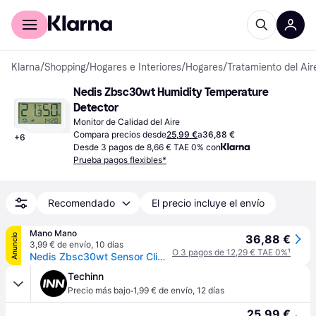
Comprar con Klarna
Para empresas
Klarna
/
Shopping
/
Hogares e Interiores
/
Hogares
/
Tratamiento del Air
Nedis Zbsc30wt Humidity Temperature 
Detector
Monitor de Calidad del Aire
Compara precios desde
25,99 €
a
36,88 €
+
6
Desde 3 pagos de 8,66 € TAE 0% con
Prueba pagos flexibles*
Recomendado
El precio incluye el envío
Mano Mano
Anuncio
36,88 €
3,99 € de envío
,
10 días
O 3 pagos de 12,29 € TAE 0%
¹
Nedis Zbsc30wt Sensor Climático Inteligente Blanco
Techinn
·
Precio más bajo
1,99 € de envío
,
12 días
25,99 €