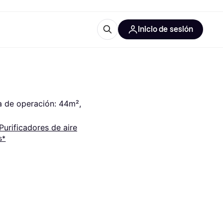
Inicio de sesión
Más información
les de oficina
Qué es Klarna?
a de operación: 44m², 
Purificadores de aire
s*
las categorías