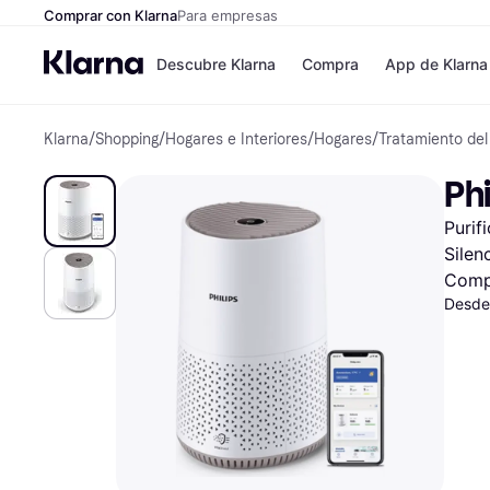
Comprar con Klarna
Para empresas
Descubre Klarna
Compra
App de Klarna
Klarna
/
Shopping
/
Hogares e Interiores
/
Hogares
/
Tratamiento del
Formas de pag
Tiendas
Formas de pago
MediaMarkt
Ph
Paga ahora
Shein
Paga en 3 plazos
Zalando Priv
Purif
Paga en 30 días
Zara
Financiación
JD Sports
Silen
Klarna en Apple 
Comp
Desde
Directorio de tie