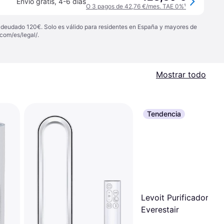
Envío gratis
,
4-6 días
O 3 pagos de 42,76 €/mes. TAE 0%
¹
 adeudado 120€. Solo es válido para residentes en España y mayores de
com/es/legal/
.
Mostrar todo
Tendencia
Levoit Purificador De 
Everestair