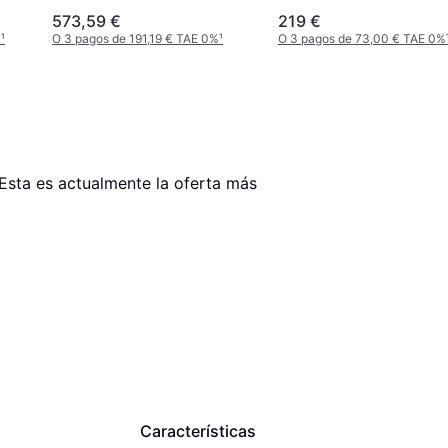
Purificador Ventilador
573,59 €
219 €
Calefactor
%
¹
O 3 pagos de 191,19 € TAE 0%
¹
O 3 pagos de 73,00 € TAE 0%
 Esta es actualmente la oferta más 
Características