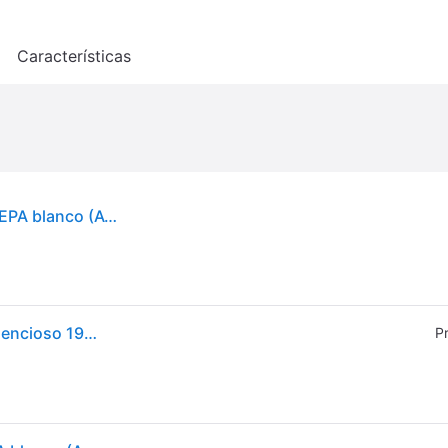
o
Características
Purificador de aire Philips Series 600i con filtro HEPA blanco (AC0650/10)
Philips 600i Purificador de Aire HEPA, 44 m², Ultrasilencioso 19dB*, Blanco
P