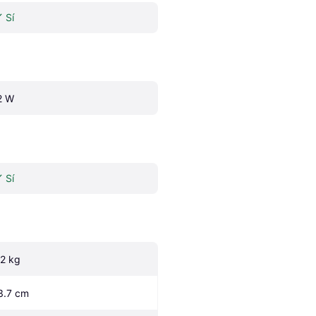
Sí
2 W
Sí
.2 kg
3.7 cm