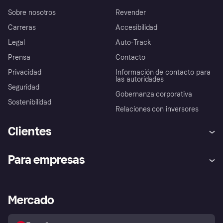
Sobre nosotros
Revender
Carreras
Accesibilidad
Legal
Auto-Track
Prensa
Contacto
Privacidad
Información de contacto para
las autoridades
Seguridad
Gobernanza corporativa
Sostenibilidad
Relaciones con inversores
Clientes
Ayuda
Promesa de protección contra
Para empresas
el fraude
Inicio de sesión
Nuestra promesa
Asistencia al comerciante
Portal de desarrolladores
Klarna app
Bienestar financiero
Acceso empresas
Estado operativo
Mercado
Directorio de tiendas
Configuración de privacidad
Vende con Klarna
Plataformas y socios
Política de protección al
comprador de Klarna
Tu derecho de desistimiento