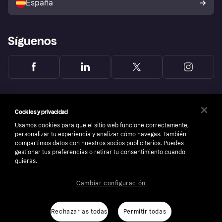
España
Reclamaciones
Síguenos
Cookies y privacidad
Usamos cookies para que el sitio web funcione correctamente,
personalizar tu experiencia y analizar cómo navegas. También
compartimos datos con nuestros socios publicitarios. Puedes
gestionar tus preferencias o retirar tu consentimiento cuando
quieras.
Cambiar configuración
Copyright © 2005-2026 Klarna Bank AB (publ). Sede central: Stockholm, Sweden. Todos
los derechos reservados. Klarna Bank AB (publ). Sveavägen 46, 111 34 Stockholm.
Número de empresa: 556737-0431
Rechazarlas todas
Permitir todas
Aviso Sobre Cookies
Klarna.com