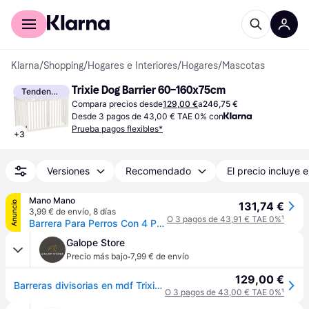
Comprar con Klarna
Para empresas
Klarna
/
Shopping
/
Hogares e Interiores
/
Hogares
/
Mascotas
Trixie Dog Barrier 60–160x75cm
Tendencia
Compara precios desde
129,00 €
a
246,75 €
Desde 3 pagos de 43,00 € TAE 0% con
Prueba pagos flexibles*
+
3
Versiones
Recomendado
El precio incluye e
Mano Mano
Anuncio
131,74 €
3,99 € de envío
,
8 días
O 3 pagos de 43,91 € TAE 0%
¹
Barrera Para Perros Con 4 Partes Mdf Blanco 60-160 Cm Trixie
Galope Store
·
Precio más bajo
7,99 € de envío
129,00 €
Barreras divisorias en mdf Trixie - Blanc
O 3 pagos de 43,00 € TAE 0%
¹