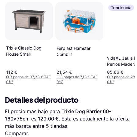
Tendencia
Trixie Classic Dog
Ferplast Hamster
House Small
Combi 1
vidaXL Jaula P
Perros Madera
Ingeniería Bla
112 €
21,54 €
85,66 €
64,5x80x71 c
O 3 pagos de 37,33 € TAE
O 3 pagos de 7,18 € TAE
O 3 pagos de 28,
0%
¹
0%
¹
0%
¹
Detalles del producto
El precio más bajo para 
Trixie Dog Barrier 60–
160x75cm
 es 
129,00 €
. Esta es actualmente la oferta 
más barata entre 
5
 tiendas.
Comparar: