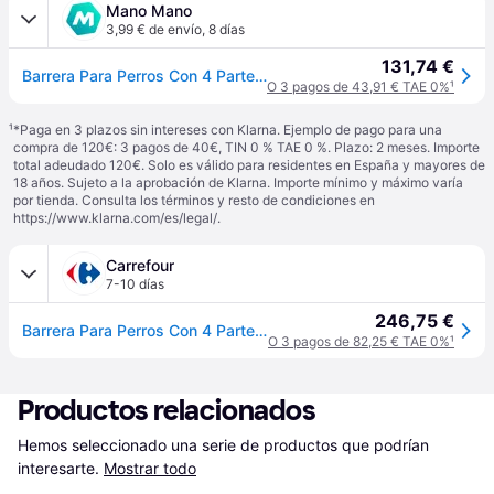
Mano Mano
3,99 € de envío
,
8 días
131,74 €
Barrera Para Perros Con 4 Partes Mdf Blanco 60-160 Cm Trixie
O 3 pagos de 43,91 € TAE 0%
¹
¹
*Paga en 3 plazos sin intereses con Klarna. Ejemplo de pago para una
compra de 120€: 3 pagos de 40€, TIN 0 % TAE 0 %. Plazo: 2 meses. Importe
total adeudado 120€. Solo es válido para residentes en España y mayores de
18 años. Sujeto a la aprobación de Klarna. Importe mínimo y máximo varía
por tienda. Consulta los términos y resto de condiciones en
https://www.klarna.com/es/legal/
.
Carrefour
7-10 días
246,75 €
Barrera Para Perros Con 4 Partes Mdf Blanco 60-160 Cm Trixie
O 3 pagos de 82,25 € TAE 0%
¹
Productos relacionados
Hemos seleccionado una serie de productos que podrían 
interesarte.
Mostrar todo