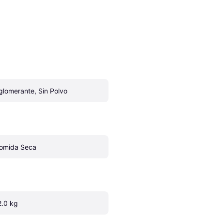
glomerante, Sin Polvo
omida Seca
2.0 kg