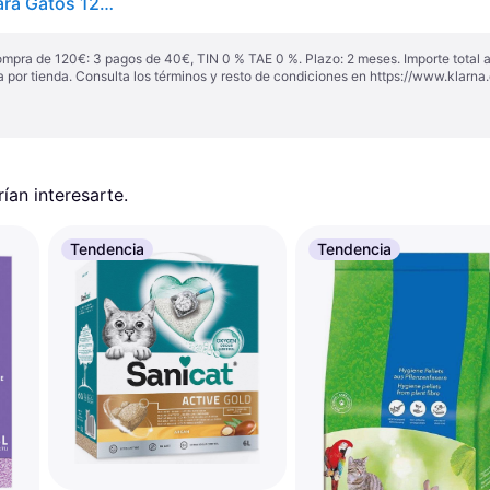
Intersand Odourlock Lavanda Arena Aglomerante Para Gatos 12 Kg
ompra de 120€: 3 pagos de 40€, TIN 0 % TAE 0 %. Plazo: 2 meses. Importe total
a por tienda. Consulta los términos y resto de condiciones en
https://www.klarna.
an interesarte.
Tendencia
Tendencia