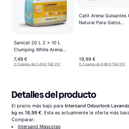
Catit Arena Guisantes
Natural Para Gatos
Lavanda 5.6 kg
Sanicat 20 L 2 x 10 L
Clumping White Arena
Blanca Aglomerante Sin
7,49 €
19,99 €
Perfume 10L
O 3 pagos de 2,49 € TAE 0%
¹
O 3 pagos de 6,66 € TAE 0%
¹
Detalles del producto
El precio más bajo para 
Intersand Odourlock Lavanda
kg
 es 
18,99 €
. Esta es actualmente la oferta más bara
Comparar:
Intersand Mascotas