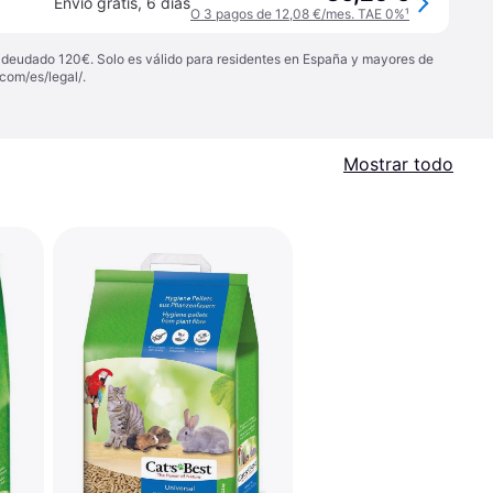
Envío gratis
,
6 días
O 3 pagos de 12,08 €/mes. TAE 0%
¹
 adeudado 120€. Solo es válido para residentes en España y mayores de
com/es/legal/
.
Mostrar todo