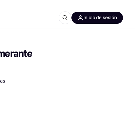
Inicio de sesión
Más información
iales de oficina
Qué es Klarna?
merante 
as
 las categorías