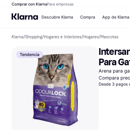
Comprar con Klarna
Para empresas
Descubre Klarna
Compra
App de Klarna
Klarna
/
Shopping
/
Hogares e Interiores
/
Hogares
/
Mascotas
Tiendas
Formas de pag
Formas de pago
MediaMarkt
Intersa
Paga ahora
Shein
Tendencia
Paga en 3 plazos
Zalando Prive
Para Gat
Paga en 30 días
Zara
Financiación
JD Sports
Arena para ga
Klarna en Apple 
Compara prec
Desde 3 pagos 
Directorio de tien