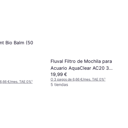
t Bio Balm (50
Fluval Filtro de Mochila para
Acuario AquaClear AC20 379
19,99 €
lph
O 3 pagos de 6,66 €/mes. TAE 0%
¹
 6,66 €/mes. TAE 0%
¹
5 tiendas