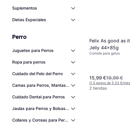
Suplementos
Dietas Especiales
Perro
Felix As good as it
Jelly 44x85g
Juguetes para Perros
Comida para gatos
Ropa para perros
Cuidado del Pelo del Perro
15,99 €
19,99 €
O 3 pagos de 5,33 €/me
Camas para Perros, Mantas para Perros y Alfombrillas Refrig
2 tiendas
Cuidado Dental para Perros
Jaulas para Perros y Bolsas de Transporte para Perros
Collares y Correas para Perros