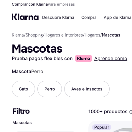
Comprar con Klarna
Para empresas
Descubre Klarna
Compra
App de Klarna
Klarna
/
Shopping
/
Hogares e Interiores
/
Hogares
/
Mascotas
Tiendas
Formas de pag
Mascotas
Formas de pago
MediaMarkt
Paga ahora
Shein
Paga en 3 plazos
Zalando Prive
Prueba pagos flexibles con
Aprende cómo
Paga en 30 días
Zara
Financiación
JD Sports
Mascota
Perro
Klarna en Apple 
Gato
Perro
Aves e Insectos
Directorio de tien
Filtro
1000+ productos
Mascotas
Popular