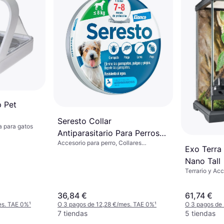
p Pet
Seresto Collar
 para gatos
Antiparasitario Para Perros
Accesorio para perro, Collares
Pack 2 x 38 Cm
Exo Terra 
Antiladridos, Collares para Perros
Nano Tall
Terrario y Ac
36,84 €
61,74 €
es. TAE 0%
¹
O 3 pagos de 12,28 €/mes. TAE 0%
¹
O 3 pagos de
7 tiendas
5 tiendas