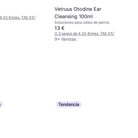
Vetruus Otodine Ear
Cleansing 100ml
 6,33 €/mes. TAE 0%
¹
Soluciones para oídos de perros
13 €
O 3 pagos de 4,33 €/mes. TAE 0%
¹
9+ tiendas
a
Tendencia