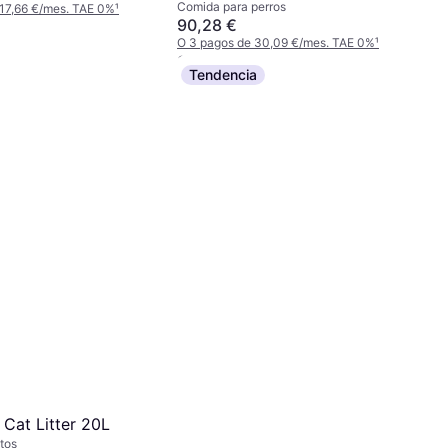
Comida para perros
10kg
 17,66 €/mes. TAE 0%
¹
90,28 €
O 3 pagos de 30,09 €/mes. TAE 0%
¹
6 tiendas
Tendencia
 Cat Litter 20L
tos