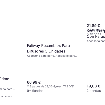
VetNova A
118 Ml
Accesorio par
21,89 €
O 3 pagos de
Kerbl Par
5 tiendas
Con Paras
Accesorio par
Suelo De 
Roedores, Ext
Feliway Recambios Para
Difusores 3 Unidades
Accesorio para perro, Accesorio para
gato
Prime
66,99 €
19,08 €
O 3 pagos de 22,33 €/mes. TAE 0%
¹
omida para
9+ tiendas
2 tiendas
s. TAE 0%
¹