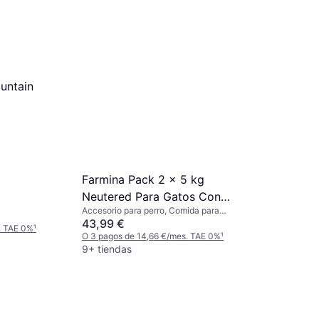
ountain
Farmina Pack 2 x 5 kg
Neutered Para Gatos Con
Accesorio para perro, Comida para
Pollo
gatos
43,99 €
. TAE 0%
¹
O 3 pagos de 14,66 €/mes. TAE 0%
¹
9+ tiendas