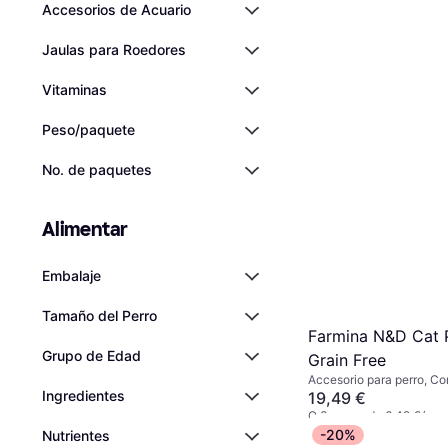
Accesorios de Acuario
Jaulas para Roedores
Vitaminas
Peso/paquete
No. de paquetes
Alimentar
Embalaje
Tamaño del Perro
Farmina N&D Cat 
Grupo de Edad
Grain Free
Accesorio para perro, C
Ingredientes
gatos
19,49 €
O 3 pagos de 6,49 €/me
8 tiendas
-20%
Nutrientes