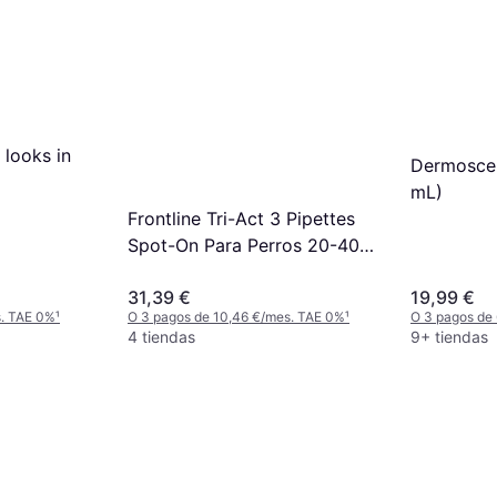
 looks in
Dermoscen
mL)
Frontline Tri-Act 3 Pipettes
Spot-On Para Perros 20-40
kg
31,39 €
19,99 €
s. TAE 0%
¹
O 3 pagos de 10,46 €/mes. TAE 0%
¹
O 3 pagos de
erantes
4 tiendas
9+ tiendas