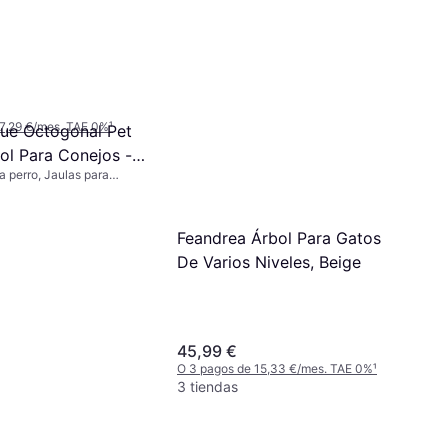
belia Glycozoo
a perro
 7,29 €/mes. TAE 0%
¹
que Octogonal Pet
ol Para Conejos -
a perro, Jaulas para
Nailon
erior
Feandrea Árbol Para Gatos
De Varios Niveles, Beige
45,99 €
O 3 pagos de 15,33 €/mes. TAE 0%
¹
3 tiendas