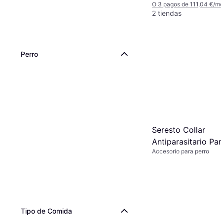
O 3 pagos de 111,04 €/m
2 tiendas
Perro
Seresto Collar
Antiparasitario Pa
Accesorio para perro
70 cm Pack 1 Uni
Tipo de Comida