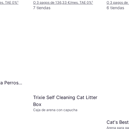
es. TAE 0%
¹
O 3 pagos de 136,33 €/mes. TAE 0%
¹
O 3 pagos de
7 tiendas
6 tiendas
ra Perros
dad
Trixie Self Cleaning Cat Litter
Box
Caja de arena con capucha
Cat's Best
Arena para ga