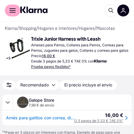
Comprar con Klarna
Para empresas
Klarna
/
Shopping
/
Hogares e Interiores
/
Hogares
/
Mascotas
Trixie Junior Harness with Leash
Arneses para Perros, Collares para Perros, Correas para 
Perros, Juguetes para gatos, Collares y correas para gatos
Precio
16,00 €
+
5
Desde 3 pagos de 5,33 € TAE 0% con
Prueba pagos flexibles*
Recomendado
El precio incluye el envío
Galope Store
7,99 € de envío
16,00 €
Arnés para gatitos con correa, diseño felino Trixie - Violet
O 3 pagos de 5,33 € TAE 0%
¹
¹
*Paga en 3 plazos sin intereses con Klarna. Ejemplo de pago para una