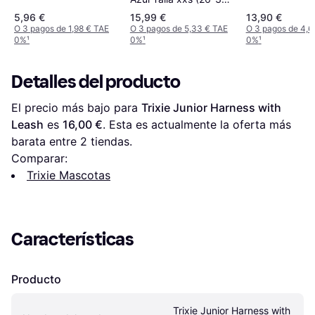
cm)
5,96 €
15,99 €
13,90 €
O 3 pagos de 1,98 € TAE
O 3 pagos de 5,33 € TAE
O 3 pagos de 4,6
0%
¹
0%
¹
0%
¹
Detalles del producto
El precio más bajo para 
Trixie Junior Harness with 
Leash
 es 
16,00 €
. Esta es actualmente la oferta más 
barata entre 
2
 tiendas.
Comparar:
Trixie Mascotas
Características
Producto
Trixie Junior Harness with 