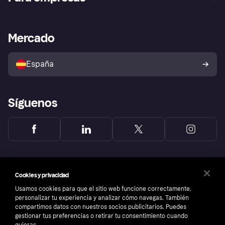
Inicio de sesión
Nuestra promesa
Asistencia al comerciante
Portal de desarrolladores
Klarna app
Bienestar financiero
Acceso empresas
Estado operativo
Mercado
Directorio de tiendas
Configuración de privacidad
Vende con Klarna
Plataformas y socios
Política de protección al
comprador de Klarna
Tu derecho de desistimiento
España
Reclamaciones
Síguenos
Cookies y privacidad
Usamos cookies para que el sitio web funcione correctamente,
personalizar tu experiencia y analizar cómo navegas. También
compartimos datos con nuestros socios publicitarios. Puedes
gestionar tus preferencias o retirar tu consentimiento cuando