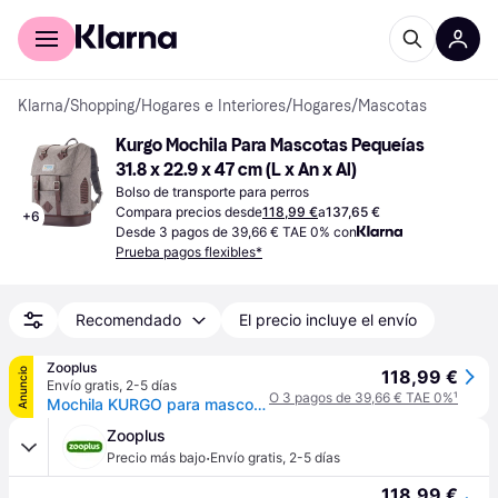
Comprar con Klarna
Para empresas
Klarna
/
Shopping
/
Hogares e Interiores
/
Hogares
/
Mascotas
Kurgo Mochila Para Mascotas Pequeías 
31.8 x 22.9 x 47 cm (L x An x Al)
Bolso de transporte para perros
Compara precios desde
118,99 €
a
137,65 €
+
6
Desde 3 pagos de 39,66 € TAE 0% con
Prueba pagos flexibles*
Recomendado
El precio incluye el envío
Zooplus
Anuncio
118,99 €
Envío gratis
,
2-5 días
O 3 pagos de 39,66 € TAE 0%
¹
Mochila KURGO para mascotas pequeñas - 31,8 x 22,9 x 47 cm (L x An x Al)
Zooplus
·
Precio más bajo
Envío gratis
,
2-5 días
118,99 €