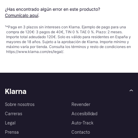
¿Has encontrado algún error en este producto? 
Comunícalo aquí
.
¹
*Paga en 3 plazos sin intereses con Klarna. Ejemplo de pago para una
compra de 120€: 3 pagos de 40€, TIN 0 % TAE 0 %. Plazo: 2 meses.
Importe total adeudado 120€. Solo es válido para residentes en España y
mayores de 18 años. Sujeto a la aprobación de Klarna. Importe mínimo y
máximo varía por tienda. Consulta los términos y resto de condiciones en
https://www.klarna.com/es/legal/
.
Klarna
Sobre nosotros
Revender
Carreras
Accesibilidad
Legal
Auto-Track
Prensa
Contacto