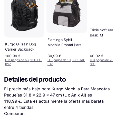
Trixie Soft Ken
Basic M
Flamingo Sybil
Kurgo G-Train Dog
Mochila Frontal Para
Carrier Backpack
Perros
160,99 €
30,99 €
60,02 €
O 3 pagos de 53,66 € TAE
O 3 pagos de 10,33 € TAE
O 3 pagos de 20,
0%
¹
0%
¹
0%
¹
Detalles del producto
El precio más bajo para 
Kurgo Mochila Para Mascotas 
Pequeías 31.8 x 22.9 x 47 cm (L x An x Al)
 es 
118,99 €
. Esta es actualmente la oferta más barata 
entre 
4
 tiendas.
Comparar: