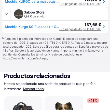
Mochila KURGO para mascotas pequeñas - 31,8 x 22,9 x 47 cm (L x An x Al)
O 3 pagos de 39,66 € TAE 0%
¹
Galope Store
7,99 € de envío
137,65 €
Mochila Kurgo K9 Rucksack - Gris
O 3 pagos de 45,88 € TAE 0%
¹
¹
*Paga en 3 plazos sin intereses con Klarna. Ejemplo de pago para una
compra de 120€: 3 pagos de 40€, TIN 0 % TAE 0 %. Plazo: 2 meses. Importe
total adeudado 120€. Solo es válido para residentes en España y mayores de
18 años. Sujeto a la aprobación de Klarna. Importe mínimo y máximo varía
por tienda. Consulta los términos y resto de condiciones en
https://www.klarna.com/es/legal/
.
Productos relacionados
Hemos seleccionado una serie de productos que podrían 
interesarte.
Mostrar todo
-21%