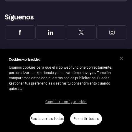
Síguenos
Cookies y privacidad
Usamos cookies para que el sitio web funcione correctamente,
personalizar tu experiencia y analizar cómo navegas. También
compartimos datos con nuestros socios publicitarios. Puedes
gestionar tus preferencias o retirar tu consentimiento cuando
quieras.
Cambiar configuración
Copyright © 2005-2026 Klarna Bank AB (publ). Sede central: Stockholm, Sweden. Todos
los derechos reservados. Klarna Bank AB (publ). Sveavägen 46, 111 34 Stockholm.
Número de empresa: 556737-0431
Rechazarlas todas
Permitir todas
Aviso Sobre Cookies
Klarna.com