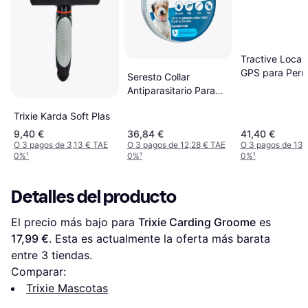
Tractive Local
GPS para Perro
Seresto Collar
Menta de 1 Un
Antiparasitario Para
Perros Pack 2 x 38
Trixie Karda Soft Plas
Cm
9,40 €
36,84 €
41,40 €
O 3 pagos de 3,13 € TAE
O 3 pagos de 12,28 € TAE
O 3 pagos de 13,
0%
¹
0%
¹
0%
¹
Detalles del producto
El precio más bajo para 
Trixie Carding Groome
 es 
17,99 €
. Esta es actualmente la oferta más barata 
entre 
3
 tiendas.
Comparar:
Trixie Mascotas