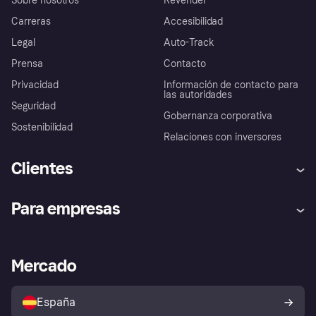
Sobre nosotros
Revender
Carreras
Accesibilidad
Legal
Auto-Track
Prensa
Contacto
Privacidad
Información de contacto para
las autoridades
Seguridad
Gobernanza corporativa
Sostenibilidad
Relaciones con inversores
Clientes
Ayuda
Promesa de protección contra
Para empresas
el fraude
Inicio de sesión
Nuestra promesa
Asistencia al comerciante
Portal de desarrolladores
Klarna app
Bienestar financiero
Acceso empresas
Estado operativo
Mercado
Directorio de tiendas
Configuración de privacidad
Vende con Klarna
Plataformas y socios
Política de protección al
comprador de Klarna
Tu derecho de desistimiento
España
Reclamaciones