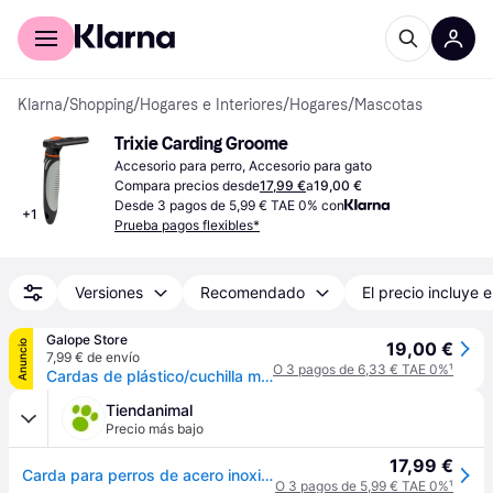
Comprar con Klarna
Para empresas
Klarna
/
Shopping
/
Hogares e Interiores
/
Hogares
/
Mascotas
Trixie Carding Groome
Accesorio para perro, Accesorio para gato
Compara precios desde
17,99 €
a
19,00 €
Desde 3 pagos de 5,99 € TAE 0% con
+
1
Prueba pagos flexibles*
Versiones
Recomendado
El precio incluye e
Galope Store
Anuncio
19,00 €
7,99 € de envío
O 3 pagos de 6,33 € TAE 0%
¹
Cardas de plástico/cuchilla metálica para perros Trixie - Noir
Tiendanimal
Precio más bajo
17,99 €
Carda para perros de acero inoxidable
O 3 pagos de 5,99 € TAE 0%
¹