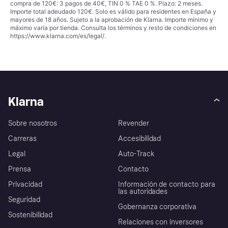
compra de 120€: 3 pagos de 40€, TIN 0 % TAE 0 %. Plazo: 2 meses.
Importe total adeudado 120€. Solo es válido para residentes en España y
mayores de 18 años. Sujeto a la aprobación de Klarna. Importe mínimo y
máximo varía por tienda. Consulta los términos y resto de condiciones en
https://www.klarna.com/es/legal/
.
Klarna
Sobre nosotros
Revender
Carreras
Accesibilidad
Legal
Auto-Track
Prensa
Contacto
Privacidad
Información de contacto para
las autoridades
Seguridad
Gobernanza corporativa
Sostenibilidad
Relaciones con inversores