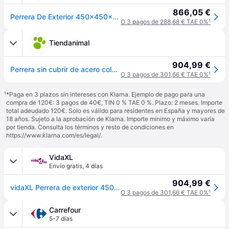
866,05 €
Perrera De Exterior 450x450x185 Cm Vidaxl
O 3 pagos de 288,68 € TAE 0%
¹
Tiendanimal
904,99 €
Perrera sin cubrir de acero color Negro
O 3 pagos de 301,66 € TAE 0%
¹
¹
*Paga en 3 plazos sin intereses con Klarna. Ejemplo de pago para una
compra de 120€: 3 pagos de 40€, TIN 0 % TAE 0 %. Plazo: 2 meses. Importe
total adeudado 120€. Solo es válido para residentes en España y mayores de
18 años. Sujeto a la aprobación de Klarna. Importe mínimo y máximo varía
por tienda. Consulta los términos y resto de condiciones en
https://www.klarna.com/es/legal/
.
VidaXL
Envío gratis
,
4 días
904,99 €
vidaXL Perrera de exterior 450x450x185 cm - Negro
O 3 pagos de 301,66 € TAE 0%
¹
Carrefour
5-7 días