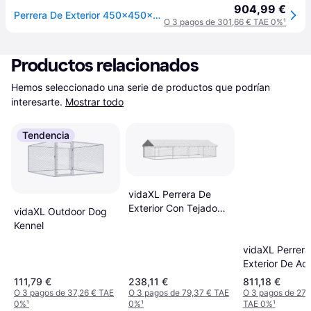
904,99 €
Perrera De Exterior 450x450x185 Cm Vidaxl
O 3 pagos de 301,66 € TAE 0%
¹
Productos relacionados
Hemos seleccionado una serie de productos que podrían 
interesarte.
Mostrar todo
Tendencia
vidaXL Perrera De
Exterior Con Tejado
vidaXL Outdoor Dog
600x300x150 cm
Kennel
vidaXL Perrera
Exterior De Ac
50,81 Mô
111,79 €
238,11 €
811,18 €
O 3 pagos de 37,26 € TAE
O 3 pagos de 79,37 € TAE
O 3 pagos de 270
0%
¹
0%
¹
TAE 0%
¹