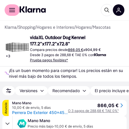
Comprar con Klarna
Para empresas
Klarna
/
Shopping
/
Hogares e Interiores
/
Hogares
/
Mascotas
vidaXL Outdoor Dog Kennel 
177.2"x177.2"x72.8"
Compara precios desde
866,05 €
a
904,99 €
Desde 3 pagos de 288,68 € TAE 0% con
+
3
Prueba pagos flexibles*
¡Es un buen momento para comprar! Los precios están en su 
nivel más bajo de todos los tiempos.
Versiones
Recomendado
El precio incluye e
Mano Mano
Anuncio
866,05 €
10,00 € de envío
,
5 días
O 3 pagos de 288,68 € TAE 0%
¹
Perrera De Exterior 450x450x185 Cm Vidaxl
Mano Mano
·
Precio más bajo
10,00 € de envío
,
5 días